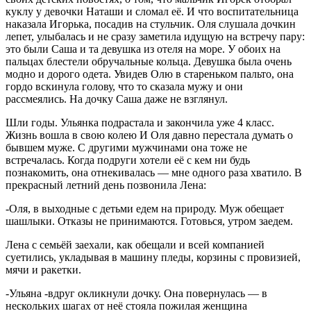
куклу у девочки Наташи и сломал её. И что воспитательница
наказала Игорька, посадив на стульчик. Оля слушала дочкин
лепет, улыбалась и не сразу заметила идущую на встречу пару:
это были Саша и та девушка из отеля на море. У обоих на
пальцах блестели обручальные кольца. Девушка была очень
модно и дорого одета. Увидев Олю в стареньком пальто, она
гордо вскинула голову, что то сказала мужу и они
рассмеялись. На дочку Саша даже не взглянул.
Шли годы. Ульянка подрастала и закончила уже 4 класс.
Жизнь вошла в свою колею И Оля давно перестала думать о
бывшем муже. С другими мужчинами она тоже не
встречалась. Когда подруги хотели её с кем ни будь
познакомить, она отнекивалась — мне одного раза хватило. В
прекрасный летний день позвонила Лена:
-Оля, в выходные с детьми едем на природу. Муж обещает
шашлыки. Отказы не принимаются. Готовься, утром заедем.
Лена с семьёй заехали, как обещали и всей компанией
суетились, укладывая в машину пледы, корзины с провизией,
мячи и ракетки.
-Ульяна -вдруг окликнули дочку. Она повернулась — в
нескольких шагах от неё стояла пожилая женщина