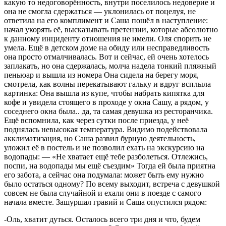
какую то недоговорённость, внутри поселилось недоверие и
она не смогла сдержаться — уклонилась от поцелуя, не
ответила на его комплимент и Саша пошёл в наступление:
начал укорять её, высказывать претензии, которые абсолютно
к данному инциденту отношения не имели. Оля спорить не
умела. Ещё в детском доме на обиду или несправедливость
она просто отмалчивалась. Вот и сейчас, ей очень хотелось
заплакать, но она сдержалась, молча надела тонкий пляжный
пеньюар и вышла из номера Она сидела на берегу моря,
смотрела, как волны перекатывают гальку и вдруг всплыла
картинка: Она вышла из купе, чтобы набрать кипятка для
кофе и увидела стоящего в проходе у окна Сашу, а рядом, у
соседнего окна была.. да, та самая девушка из ресторанчика.
Ещё вспомнила, как через сутки после приезда, у неё
поднялась невысокая температура. Видимо подействовала
акклиматизация, но Саша развил бурную деятельность,
уложил её в постель и не позволил ехать на экскурсию на
водопады: — «Не хватает ещё тебе разболеться. Отлежись,
поспи, на водопады мы ещё съездим» Тогда ей была приятна
его забота, а сейчас она подумала: может быть ему нужно
было остаться одному? По всему выходит, встреча с девушкой
совсем не была случайной и ехали они в поезде с самого
начала вместе. Зашуршал гравий и Саша опустился рядом:
-Оль, хватит дуться. Осталось всего три дня и что, будем