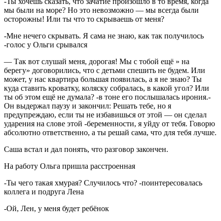
-Ты хочешь сказать, что зачатие произошло в то время, когда
мы были на море? Но это невозможно — мы всегда были
осторожны! Или ты что то скрываешь от меня?
-Мне нечего скрывать. Я сама не знаю, как так получилось
-голос у Ольги срывался
— Так вот слушай меня, дорогая! Мы с тобой ещё » на
берегу» договорились, что с детьми спешить не будем. Или
может, у нас квартира большая появилась, а я не знаю? Ты
куда ставить кроватку, коляску собралась, в какой угол? Или
ты об этом ещё не думала? -в тоне его послышалась ирония.-
Он выдержал паузу и закончил: Решать тебе, но я
предупреждаю, если ты не избавишься от этой — он сделал
ударения на слове этой -беременности, я уйду от тебя. Говорю
абсолютно ответственно, а ты решай сама, что для тебя лучше.
Саша встал и дал понять, что разговор закончен.
На работу Ольга пришла расстроенная
-Ты чего такая хмурая? Случилось что? -поинтересовалась
коллега и подруга Лена
-Ой, Лен, у меня будет ребёнок