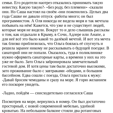
семьи. Его родители наотрез отказались принимать такую
невестку. Какую такую?- «Без роду, без племени» -сказали
они. Но Саша настоял на своём -они поженились .Целых два
года Сашке не давали отпуск -работы много; он был
программистом. А Оля никогда не видела моря и так мечтала
побывать на нём! Кажется, что уже и не существует людей,
которые моря не видели. Вокруг то и дело слышишь рассказы
о том, как отдыхали в Крыму, в Сочи, Адлере или Анапе, а
для неё всё это было какой то далёкой мечтой. И вот эта мечта
так близко приблизилась, что Ольга боялась её спугнуть и
решила заранее никому не рассказывать о будущей поездке. В
санаторий они не попали. Оказалось, туда в поликлинике
нужно оформить санаторные карты, а времени у них на это
уже не было. Зато Ольга забронировала замечательный
гостевой дом. И хотя цены там были достаточно высокими,
зато проживание было с завтраками -обедами, и большим
бассейном. Едва сошли с поезда, Ольга пристала к мужу:
-Давай бросим чемоданы и сразу на море. Я горю желанием
его поскорее увидеть.
-Ладно, пойдём — снисходительно согласился Саша
Посмотрев на море, вернулись в номер. Он был достаточно
просторный, с новой современной мебелью, удобной
кроватью. На небольшом балконе стояли два ротанговых