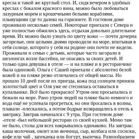
кресла и такой же круглый стол. И, сидя вечером в удобных
креслах с бокалом красного вина, можно было любоваться
лазурным морем и крошечными белыми кораблями,
плывущими где то далеко на горизонте. В гостевом доме
проживало несколько семей. Некоторые приехали с Севера и
уже полностью обжились здесь, отдыхая довольно длительное
время. Их можно было узнать по цвету кожи — почти дочерна
загорелые, они целыми днями проводили на море, впитывая в
себя солнце, которого у себя на родине они почти не видели.
Проживали и семьи с детьми, которые часто загорали в
шезлонгах возле бассейна, не опасаясь за своих детей. И
только одна девушка в отеле — и на пляже и в ресторанчике
была одинокой. Ольга с Сашей приехали с абсолютно белой
кожей и на пляже резко отличались от общей массы. Но
прошло 10 дней после их приезда, кожа под солнцем приняла
золотистый цвет и Оля уже не стеснялась оставаться в
купальнике. Всё было прекрасно! Утром они просыпались и
бежали на море. Рано утром людей на пляже было немного и
вода ещё не успевала прогреться, но они бросались в волны,
плавали -плескались, а потом бодрые возвращались в отель к
завтраку. Завтрак начинался с 9 утра. При гостевом доме
-отеле -был небольшой ресторан со своей кухней. Меню там
не было, столы для всех накрывались одинаково. На завтрак:
каша молочная, омлет или яичница, сыр, колбаса или сосиски,
кофе или чай , запеканка или йогурт, выпечка. Разнообразием