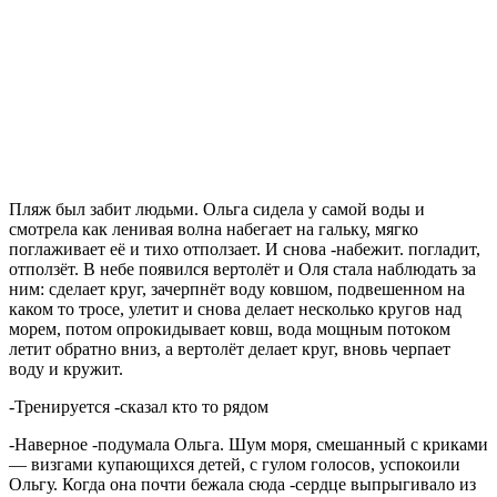
Пляж был забит людьми. Ольга сидела у самой воды и
смотрела как ленивая волна набегает на гальку, мягко
поглаживает её и тихо отползает. И снова -набежит. погладит,
отползёт. В небе появился вертолёт и Оля стала наблюдать за
ним: сделает круг, зачерпнёт воду ковшом, подвешенном на
каком то тросе, улетит и снова делает несколько кругов над
морем, потом опрокидывает ковш, вода мощным потоком
летит обратно вниз, а вертолёт делает круг, вновь черпает
воду и кружит.
-Тренируется -сказал кто то рядом
-Наверное -подумала Ольга. Шум моря, смешанный с криками
— визгами купающихся детей, с гулом голосов, успокоили
Ольгу. Когда она почти бежала сюда -сердце выпрыгивало из