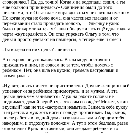
сговорилась? Да, да, точно! Когда я на водопады ездил, а ты
ещё больной прикинулась?» Обвинения были до того
нелепыми, что Ольга даже оправдываться не считала нужным.
Но когда мужа не было дома, она частенько плакала и от
переживаний стало пропадать молоко, — Ульянку нужно
было прикармливать; а у Саши обнаружилась ещё одна гадкая
черта -скупердяйство. Он стал упрекать Ольгу в том, что
деньги просто улетают на памперсы, а теперь ещё и смеси
-Ты видела на них цены? -шипел он
А свекровь не успокаивалась. Взяла моду постоянно
приходить к ним, но совсем не за тем, чтобы помочь с
ребёнком. Нет, она шла на кухню, гремела кастрюлями и
возмущалась:
-Ну, вот, опять ничего не приготовлено. Другие женщины всё
успевают -и за ребёнком присмотреть, и за мужем. А эта
целый день чем занимается? Муж на работе головы не
поднимает, домой вернётся, а что там его ждёт? Может, ужин
вкусный? как не так -кастрюли немытые. Заимела себе куклу
и играется, а муж хоть ноги с голоду протягивай. Ты, сынок,
после работы в родной дом сразу иди — там и борщом тебя
накормим, и отдохнуть положим. А тут в этом бедламе, разве
отдохнёшь? Крик постоянный; она же даже ребёнка и то