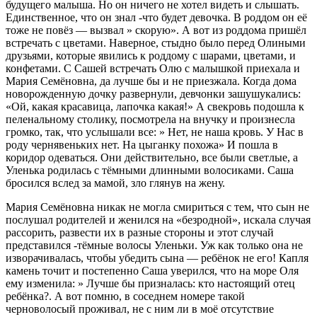
будущего малыша. Но он ничего не хотел видеть и слышать.
Единственное, что он знал -что будет девочка. В роддом он её
тоже не повёз — вызвал » скорую». А вот из роддома пришёл
встречать с цветами. Наверное, стыдно было перед Олиными
друзьями, которые явились к роддому с шарами, цветами, и
конфетами. С Сашей встречать Олю с малышкой приехала и
Мария Семёновна, да лучше бы и не приезжала. Когда дома
новорожденную дочку развернули, девчонки зашушукались:
«Ой, какая красавица, лапочка какая!» А свекровь подошла к
пеленальному столику, посмотрела на внучку и произнесла
громко, так, что услышали все: » Нет, не наша кровь. У Нас в
роду чернявеньких нет. На цыганку похожа» И пошла в
коридор одеваться. Они действительно, все были светлые, а
Уленька родилась с тёмными длинными волосиками. Саша
бросился вслед за мамой, зло глянув на жену.
Мария Семёновна никак не могла смириться с тем, что сын не
послушал родителей и женился на «безродной», искала случая
рассорить, развести их в разные стороны и этот случай
представился -тёмные волосы Уленьки. Уж как только она не
изворачивалась, чтобы убедить сына — ребёнок не его! Капля
камень точит и постепенно Саша уверился, что на море Оля
ему изменила: » Лучше бы призналась: кто настоящий отец
ребёнка?. А вот помню, в соседнем номере такой
черноволосый проживал, не с ним ли в моё отсутствие