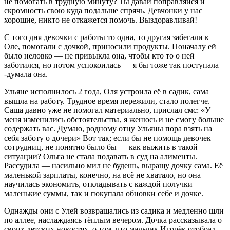
не помогать в трудную минуту? Ты давай поправляйся и
скромность свою куда подальше спрячь. Девчонки у нас
хорошие, никто не откажется помочь. Выздоравливай!
С того дня девочки с работы то одна, то другая забегали к
Оле, помогали с дочкой, приносили продукты. Поначалу ей
было неловко — не привыкла она, чтобы кто то о ней
заботился, но потом успокоилась — я бы тоже так поступала
-думала она.
Ульяне исполнилось 2 года, Оля устроила её в садик, сама
вышла на работу. Трудное время пережили, стало полегче.
Саша давно уже не помогал материально, прислал смс: «У
меня изменились обстоятельства, я женюсь и не смогу больше
содержать вас. Думаю, родному отцу Ульяны пора взять на
себя заботу о дочери» Вот так; если бы не помощь девочек —
сотрудниц, не понятно было бы — как выжить в такой
ситуации? Ольга не стала подавать в суд на алименты.
Рассудила — насильно мил не будешь, выращу дочку сама. Её
маленькой зарплаты, конечно, на всё не хватало, но она
научилась экономить, откладывать с каждой получки
маленькие суммы, так и покупала обновки себе и дочке.
Однажды они с Улей возвращались из садика и медленно шли
по аллее, наслаждаясь тёплым вечером. Дочка рассказывала о
своих детских новостях, о том, что мальчик Игорёк отобрал