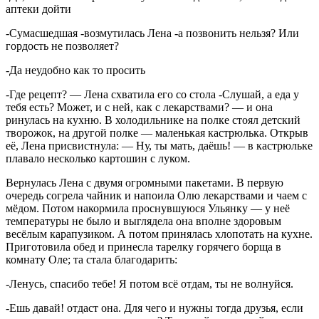
аптеки дойти
-Сумасшедшая -возмутилась Лена -а позвонить нельзя? Или
гордость не позволяет?
-Да неудобно как то просить
-Где рецепт? — Лена схватила его со стола -Слушай, а еда у
тебя есть? Может, и с ней, как с лекарствами? — и она
ринулась на кухню. В холодильнике на полке стоял детский
творожок, на другой полке — маленькая кастрюлька. Открыв
её, Лена присвистнула: — Ну, ты мать, даёшь! — в кастрюльке
плавало несколько картошин с луком.
Вернулась Лена с двумя огромными пакетами. В первую
очередь согрела чайник и напоила Олю лекарствами и чаем с
мёдом. Потом накормила проснувшуюся Ульянку — у неё
температуры не было и выглядела она вполне здоровым
весёлым карапузиком. А потом принялась хлопотать на кухне.
Приготовила обед и принесла тарелку горячего борща в
комнату Оле; та стала благодарить:
-Ленусь, спасибо тебе! Я потом всё отдам, ты не волнуйся.
-Ешь давай! отдаст она. Для чего и нужны тогда друзья, если