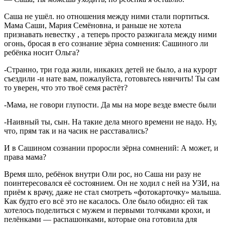
Саша не ушёл. но отношения между ними стали портиться.
Мама Саши, Мария Семёновна, и раньше не хотела
признавать невестку , а теперь просто разжигала между ними
огонь, бросая в его сознание зёрна сомнения: Сашиного ли
ребёнка носит Ольга?
-Странно, три года жили, никаких детей не было, а на курорт
съездили -и нате вам, пожалуйста, готовьтесь нянчить! Ты сам
то уверен, что это твоё семя растёт?
-Мама, не говори глупости. Да мы на море везде вместе были
-Наивный ты, сын. На такие дела много времени не надо. Ну,
что, прям так и на часик не расставались?
И в Сашином сознании проросли зёрна сомнений: А может, и
права мама?
Время шло, ребёнок внутри Оли рос, но Саша ни разу не
поинтересовался её состоянием. Он не ходил с ней на УЗИ, на
приём к врачу, даже не стал смотреть «фотокарточку» малыша.
Как будто его всё это не касалось. Оле было обидно: ей так
хотелось поделиться с мужем и первыми толчками крохи, и
пелёнками — распашонками, которые она готовила для