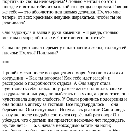
портить их своим недоверием? Столько мечтали об этой
поездке и вот на тебе- из за какой то ерунды ссоримся. Говорю
же тебе — это абсолютно незнакомая девушка. Ну, что мне
теперь, от всех красивых девушек шарахаться, чтобы ты не
ревновала?
Оля вздохнула и взяла в руки камешки: » Правда, столько
мечтала о море, об отдыхе. Стоит ли его портить?»
Саша почувствовал перемену в настроении жены, толкнул её
плечом: Ну, что? Поплыли?
***
Прошёл месяц после возвращения с моря. Утихли охи и ахи
сотрудниц: » Как ты загорела! Как тебе идёт загар!» и
расспросы о подробностях отдыха. А Оля вдруг стала
чувствовать себя плохо: по утрам её жутко тошнило, запахи
раздражали и вынуждали выбегать из кухни, а кроме того, она
чувствовала дикую слабость. У Ольги родились подозрения и
она пошла в аптеку за тестами. Всё подтвердилось — она
беременна. Она испугалась. Испугалась реакции Саши -ведь
сразу же после свадьбы состоялся серьёзный разговор: Он
убеждал, что с детьми им придётся несколько лет подождать,
ну, так лет 5 — 6. Сначала необходимо встать на ноги;
заработать на большую квартиру, купить машину. — » Не в