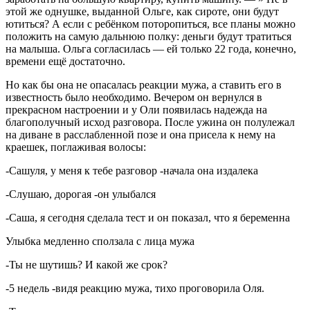
этой же однушке, выданной Ольге, как сироте, они будут
ютиться? А если с ребёнком поторопиться, все планы можно
положить на самую дальнюю полку: деньги будут тратиться
на малыша. Ольга согласилась — ей только 22 года, конечно,
времени ещё достаточно.
Но как бы она не опасалась реакции мужа, а ставить его в
известность было необходимо. Вечером он вернулся в
прекрасном настроении и у Оли появилась надежда на
благополучный исход разговора. После ужина он полулежал
на диване в расслабленной позе и она присела к нему на
краешек, поглаживая волосы:
-Сашуля, у меня к тебе разговор -начала она издалека
-Слушаю, дорогая -он улыбался
-Саша, я сегодня сделала тест и он показал, что я беременна
Улыбка медленно сползала с лица мужа
-Ты не шутишь? И какой же срок?
-5 недель -видя реакцию мужа, тихо проговорила Оля.