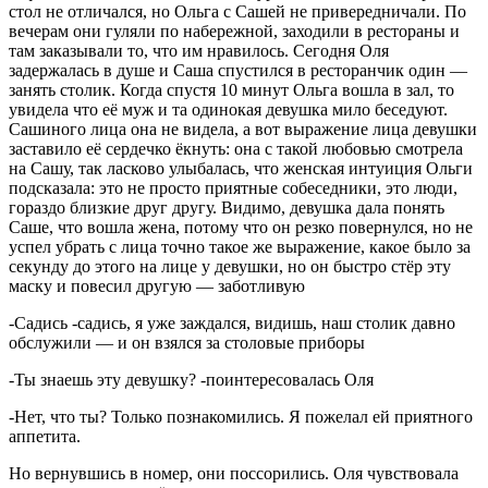
стол не отличался, но Ольга с Сашей не привередничали. По
вечерам они гуляли по набережной, заходили в рестораны и
там заказывали то, что им нравилось. Сегодня Оля
задержалась в душе и Саша спустился в ресторанчик один —
занять столик. Когда спустя 10 минут Ольга вошла в зал, то
увидела что её муж и та одинокая девушка мило беседуют.
Сашиного лица она не видела, а вот выражение лица девушки
заставило её сердечко ёкнуть: она с такой любовью смотрела
на Сашу, так ласково улыбалась, что женская интуиция Ольги
подсказала: это не просто приятные собеседники, это люди,
гораздо близкие друг другу. Видимо, девушка дала понять
Саше, что вошла жена, потому что он резко повернулся, но не
успел убрать с лица точно такое же выражение, какое было за
секунду до этого на лице у девушки, но он быстро стёр эту
маску и повесил другую — заботливую
-Садись -садись, я уже заждался, видишь, наш столик давно
обслужили — и он взялся за столовые приборы
-Ты знаешь эту девушку? -поинтересовалась Оля
-Нет, что ты? Только познакомились. Я пожелал ей приятного
аппетита.
Но вернувшись в номер, они поссорились. Оля чувствовала