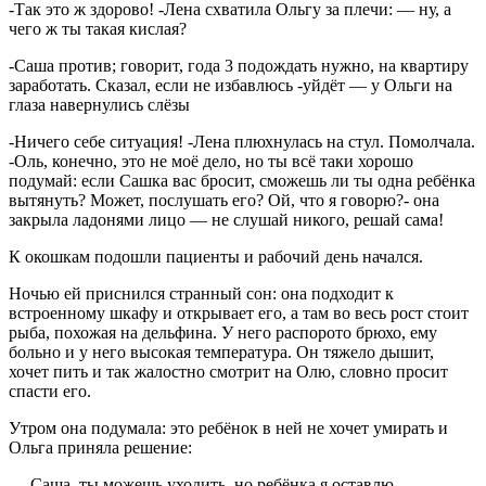
-Так это ж здорово! -Лена схватила Ольгу за плечи: — ну, а
чего ж ты такая кислая?
-Саша против; говорит, года 3 подождать нужно, на квартиру
заработать. Сказал, если не избавлюсь -уйдёт — у Ольги на
глаза навернулись слёзы
-Ничего себе ситуация! -Лена плюхнулась на стул. Помолчала.
-Оль, конечно, это не моё дело, но ты всё таки хорошо
подумай: если Сашка вас бросит, сможешь ли ты одна ребёнка
вытянуть? Может, послушать его? Ой, что я говорю?- она
закрыла ладонями лицо — не слушай никого, решай сама!
К окошкам подошли пациенты и рабочий день начался.
Ночью ей приснился странный сон: она подходит к
встроенному шкафу и открывает его, а там во весь рост стоит
рыба, похожая на дельфина. У него распорото брюхо, ему
больно и у него высокая температура. Он тяжело дышит,
хочет пить и так жалостно смотрит на Олю, словно просит
спасти его.
Утром она подумала: это ребёнок в ней не хочет умирать и
Ольга приняла решение:
— Саша, ты можешь уходить, но ребёнка я оставлю.