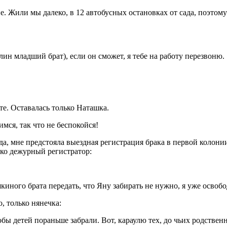
не. Жили мы далеко, в 12 автобусных остановках от сада, поэто
ин младший брат), если он сможет, я тебе на работу перезвоню.
те. Оставалась только Наташка.
мся, так что не беспокойся!
, мне предстояла выездная регистрация брака в первой колонии 
ько дежурный регистратор:
иного брата передать, что Яну забирать не нужно, я уже освобод
, только нянечка:
обы детей пораньше забрали. Вот, караулю тех, до чьих родствен