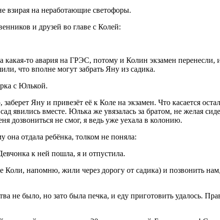
 не взирая на неработающие светофоры.
енников и друзей во главе с Колей:
 какая-то авария на ГРЭС, потому и Колин экзамен перенесли, 
или, что вполне могут забрать Яну из садика.
рка с Юлькой.
, заберет Яну и привезёт её к Коле на экзамен. Что касается ост
 сад явились вместе. Юлька же увязалась за братом, не желая сид
ня дозвониться не смог, я ведь уже уехала в колонию.
му она отдала ребёнка, толком не поняла:
евчонка к ней пошла, я и отпустила.
е Коли, напомню, жили через дорогу от садика) и позвонить нам
тва не было, но зато была печка, и еду приготовить удалось. Пра