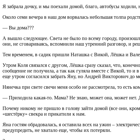
Я забрала дочку, и мы поехали домой, благо, автобусы ходили,
Около семи вечера в наш дом ворвалась небольшая толпа родств
— Вы дома???
А вышло следующее. Света не было по всему городу, произошла
они, не сговариваясь, вспомнили наш утренний разговор, и реш
Тем временем, в садик пришли Наташка с Викой, Лёшка и Вале
Утром Коля связался с другом, Лёшка сразу сказал, что, конечно
сообщение не получила, а так как гуляла вместе с Викой, то и в
еще утром согласился забрать Яну, но Андрей Викторович до ме
Нянечка при свете свечи меня особо не рассмотрела, то есть ко
— Приходила какая-то. Мама? Не знаю, может она, может нет. Д
Почему никому не пришло в голову зайти домой (все они, кром
«шестёрку» свекра и прикатили к нам.
Яна гостям обрадовалась, я оставила всех на ужин – электричес
предупредить, не хватало еще, чтобы их потеряли.