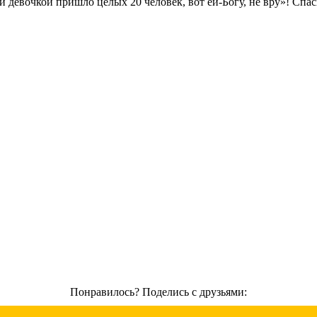
 девочкой пришло целых 20 человек, вот ей-Богу, не вру»! Спаси
Понравилось? Поделись с друзьями: