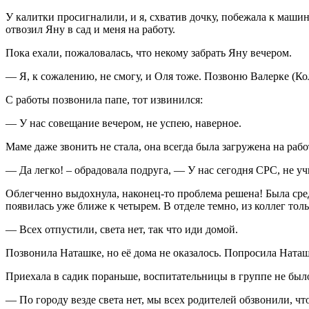
У калитки просигналили, и я, схватив дочку, побежала к маши
отвозил Яну в сад и меня на работу.
Пока ехали, пожаловалась, что некому забрать Яну вечером.
— Я, к сожалению, не смогу, и Оля тоже. Позвоню Валерке (Кол
С работы позвонила папе, тот извинился:
— У нас совещание вечером, не успею, наверное.
Маме даже звонить не стала, она всегда была загружена на рабо
— Да легко! – обрадовала подруга, — У нас сегодня СРС, не учи
Облегченно выдохнула, наконец-то проблема решена! Была среда
появилась уже ближе к четырем. В отделе темно, из коллег тол
— Всех отпустили, света нет, так что иди домой.
Позвонила Наташке, но её дома не оказалось. Попросила Наташк
Приехала в садик пораньше, воспитательницы в группе не было
— По городу везде света нет, мы всех родителей обзвонили, чт