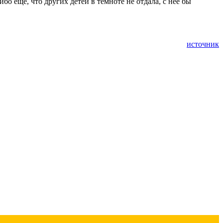
бо еще, что других детей в темноте не отдала, с неё бы
источник