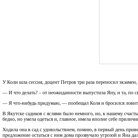
У Коли шла сессия, доцент Петров три раза переносил экзамен, 
— И что делать? – от неожиданности выпустила Яну, и та, по с
— Я что-нибудь придумаю, — пообещал Коля и бросился ловить 
В Якутске садиков с яслями было немного, но, к нашему счастью
бедно, но умела одеться и, главное, имела вполне себе приличн
Ходила она в сад с удовольствием, помню, в первый день привел
предложение остаться с ним дома прозвучало угрозой и Яна дал