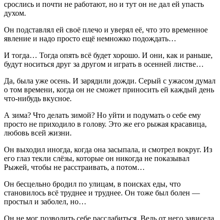
срослись и почти не работают, но и тут он не дал ей упасть
духом.
Он подставлял ей своё плечо и уверял её, что это временное
явление и надо просто ещё немножко подождать…
И тогда… Тогда опять всё будет хорошо. И они, как и раньше,
будут носиться друг за другом и играть в осенней листве…
Да, была уже осень. И зарядили дожди. Серый с ужасом думал
о том времени, когда он не сможет приносить ей каждый день
что-нибудь вкусное.
А зима? Что делать зимой? Но уйти и подумать о себе ему
просто не приходило в голову. Это же его рыжая красавица,
любовь всей жизни.
Он выходил иногда, когда она засыпала, и смотрел вокруг. Из
его глаз текли слёзы, которые он никогда не показывал
Рыжей, чтобы не расстраивать, а потом…
Он бесцельно бродил по улицам, в поисках еды, что
становилось всё труднее и труднее. Он тоже был болен —
простыл и заболел, но…
Он не мог позволить себе расслабиться. Ведь от него зависела