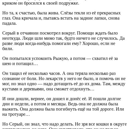
криком он бросился к своей подружке.
Но та, к счастью, была жива. Слёзы текли из её прекрасных
глаз. Она кричала и, пытаясь встать на задние лапки, снова
падала.
Серый в отчаянии посмотрел вокруг. Помощи ждать было
неоткуда. Люди шли мимо так, будто ничего не случилось. Да
разве люди когда-нибудь помогали ему? Хорошо, если не
били.
Он попытался успокоить Рыжую, а потом — схватил её за
шею и потащил…
Он тащил её несколько часов. А она теряла несколько раз
сознание от боли. Но лекарств у него не было, и помочь он не
мог, но знал одно — надо дотащить её до их дома. Там, между
кустами и деревьями, она сможет отдохнуть…
И они дошли, вернее, он дошел и донёс её. И пошли долгие
дни и недели, а потом и месяцы. Ведь она не должна была
выжить. Она должна была погибнуть ещё на той дороге. Или
на тротуаре…
Но Серый, он знал, что надо делать. Не зря все кошки в округе