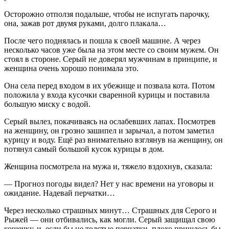
Осторожно отползя подальше, чтобы не испугать парочку,
она, зажав рот двумя руками, долго плакала…
После чего поднялась и пошла к своей машине. А через
несколько часов уже была на этом месте со своим мужем. Он
стоял в стороне. Серый не доверял мужчинам в принципе, и
женщина очень хорошо понимала это.
Она села перед входом в их убежище и позвала кота. Потом
положила у входа кусочки сваренной курицы и поставила
большую миску с водой.
Серый вылез, покачиваясь на ослабевших лапах. Посмотрев
на женщину, он грозно зашипел и зарычал, а потом заметил
курицу и воду. Ещё раз внимательно взглянув на женщину, он
потянул самый большой кусок курицы в дом.
Женщина посмотрела на мужа и, тяжело вздохнув, сказала:
— Прогноз погоды видел? Нет у нас времени на уговоры и
ожидание. Надевай перчатки…
Через несколько страшных минут… Страшных для Серого и
Рыжей — они отбивались, как могли. Серый защищал свою
кошечку, и, если бы не толстые перчатки, плохо пришлось бы