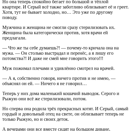
Но она теперь спокойно бегает по большой и тёплой
квартире. И Серый всё также заботливо облизывает её и греет.
Хотя, тут не бывает холодно, но… Это уже по другому
поводу.
Мужчина и женщина не смогли сразу стерилизовать их.
Женщина была категорически против, хотя врачи ей
предлагали.
— Что же ты себе думаешь?! — почему-то кричала она на
мужа. — Он столько выстрадал и перенёс, а я лишу его
потомства?! И даже не смей мне говорить этого!!!
Муж пожимал плечами и удивлённо смотрел на врачей.
— А я, собственно говоря, ничего против и не имею, —
объяснял он ей. — Ничего я не говорил…
Теперь у них дома маленький кошачий выводок. Серого и
Рыжую они всё же стерилизовали, потом.
Но сперва она родила трёх прекрасных котят. И Серый, самый
гордый и довольный отец на свете, он облизывает теперь не
только Рыжую, но и своих деток.
А вечерами они все вместе сидят на большом диване,