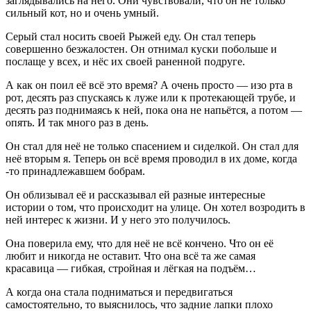
заглядывались на него. Они чувствовали, что он не только
сильный кот, но и очень умный.
Серый стал носить своей Рыжей еду. Он стал теперь
совершенно безжалостен. Он отнимал куски побольше и
послаще у всех, и нёс их своей раненной подруге.
А как он поил её всё это время? А очень просто — изо рта в
рот, десять раз спускаясь к луже или к протекающей трубе, и
десять раз поднимаясь к ней, пока она не напьётся, а потом —
опять. И так много раз в день.
Он стал для неё не только спасением и сиделкой. Он стал для
неё вторым я. Теперь он всё время проводил в их доме, когда
-то принадлежавшем бобрам.
Он облизывал её и рассказывал ей разные интересные
истории о том, что происходит на улице. Он хотел возродить в
ней интерес к жизни. И у него это получилось.
Она поверила ему, что для неё не всё кончено. Что он её
любит и никогда не оставит. Что она всё та же самая
красавица — гибкая, стройная и лёгкая на подъём…
А когда она стала подниматься и передвигаться
самостоятельно, то выяснилось, что задние лапки плохо