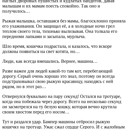
наглых дворовых пушистых и кудлатых бандитов, давая
малышам и их мамам поесть спокойно. Так оно и
получилось…
Рыжая малышка, оставшаяся без мамы, благосклонно приняла
его ухаживания. Он защищал её, а в холодные ночи грел
теплом своего тела, тихонько вылизывая. Она толкала его
передними лапками и засыпала, мурлыча.
Шло время, кошечка подрастала, и казалось, что вскоре
должны появиться на свет котята, но…
Люди, как всегда вмешались. Вернее, машина…
Разве важен для людей какой-то там кот, перебегающий
дорогу. Серый очень хорошо это знал, поэтому он всегда
подстраховывал свою рыжую красавицу, находясь с ней
рядом, но в этот раз…
Отвернулся буквально на пару секунд! Остался на тротуаре,
когда она побежала через дорогу. Всего на несколько секунд
он засмотрелся на ту белую кошку, которая вечно крутила
своим хвостом перед его носом…
Тут и раздался удар. Бампер машины отбросил рыжую
кошечку на тротуар. Ужас сжал сердце Серого. И с жалобным