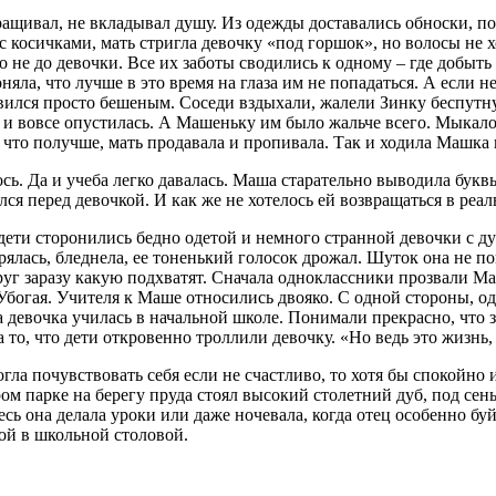
ращивал, не вкладывал душу. Из одежды доставались обноски, по
с косичками, мать стригла девочку «под горшок», но волосы не х
о не до девочки. Все их заботы сводились к одному – где добыт
няла, что лучше в это время на глаза им не попадаться. А если 
новился просто бешеным. Соседи вздыхали, жалели Зинку беспутн
к и вовсе опустилась. А Машеньку им было жальче всего. Мыкало
 что получше, мать продавала и пропивала. Так и ходила Машка 
ь. Да и учеба легко давалась. Маша старательно выводила буквы,
я перед девочкой. И как же не хотелось ей возвращаться в реал
ети сторонились бедно одетой и немного странной девочки с ду
ерялась, бледнела, ее тоненький голосок дрожал. Шуток она не п
руг заразу какую подхватят. Сначала одноклассники прозвали М
— Убогая. Учителя к Маше относились двояко. С одной стороны, о
гда девочка училась в начальной школе. Понимали прекрасно, что
 то, что дети откровенно троллили девочку. «Но ведь это жизнь,
огла почувствовать себя если не счастливо, то хотя бы спокойно
ом парке на берегу пруда стоял высокий столетний дуб, под сен
десь она делала уроки или даже ночевала, когда отец особенно б
ой в школьной столовой.