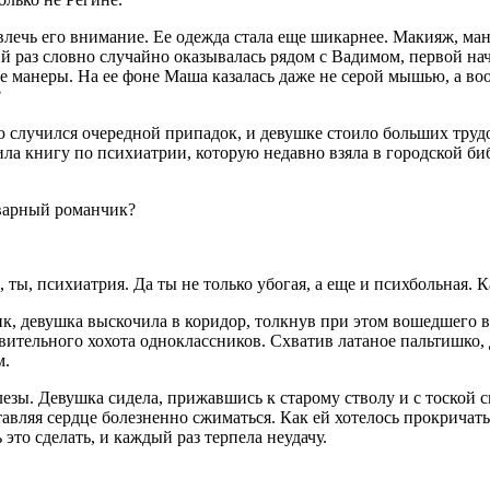
ивлечь его внимание. Ее одежда стала еще шикарнее. Макияж, ма
й раз словно случайно оказывалась рядом с Вадимом, первой нач
ые манеры. На ее фоне Маша казалась даже не серой мышью, а во
?
 случился очередной припадок, и девушке стоило больших трудо
ла книгу по психиатрии, которую недавно взяла в городской би
ьварный романчик?
 ты, психиатрия. Да ты не только убогая, а еще и психбольная. К
к, девушка выскочила в коридор, толкнув при этом вошедшего в
ительного хохота одноклассников. Схватив латаное пальтишко, де
м.
лезы. Девушка сидела, прижавшись к старому стволу и с тоской с
тавляя сердце болезненно сжиматься. Как ей хотелось прокричать
 это сделать, и каждый раз терпела неудачу.