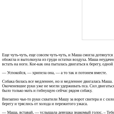
Еще чуть-чуть, еще совсем чуть-чуть, и Маша смогла дотянутся 
обожгла и вытолкнула из груди остатки воздуха. Маша неудачно
встать на ноги. Кое-как она пыталась двигаться к берегу, одно
— Успокойся, — хрипела она, — а то так и потонем вместе.
Собака билась все медленнее, но и медленнее двигалась Маша. 
Окоченевшие руки уже не могли удерживать пса. Сил двигаться 
было только мать и гибнущую сейчас рядом собаку.
Внезапно чьи-то руки схватили Машу за ворот свитера и с сило
берегу и тряслись от холода и пережитого ужаса.
— Маша, вставай, — услышала девушка знакомый голос. – Тебе 