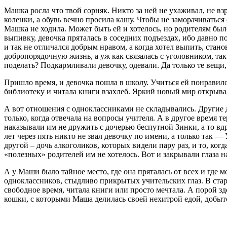
Машка росла что твой сорняк. Никто за ней не ухаживал, не вз
коленки, а обувь вечно просила кашу. Чтобы не заморачиваться 
Машка не ходила. Может быть ей и хотелось, но родителям был
выпивку, девочка пряталась в соседних подъездах, ибо давно по
и так не отличался добрым нравом, а когда хотел выпить, ста
добропорядочную жизнь, а уж как связалась с уголовником, та
поделать? Подкармливали девочку, одевали. Да только те вещи,
Пришло время, и девочка пошла в школу. Учиться ей понравилос
библиотеку и читала книги взахлеб. Яркий новый мир открывалс
А вот отношения с одноклассниками не складывались. Другие д
только, когда отвечала на вопросы учителя. А в другое время т
наказывали им не дружить с дочерью беспутной Зинки, а то вд
лет через пять никто не звал девочку по имени, а только так 
другой – дочь алкоголиков, которых видели пару раз, и то, ко
«полезных» родителей им не хотелось. Вот и закрывали глаза на
А у Маши было тайное место, где она пряталась от всех и где м
одноклассников, стыдливо прикрытых учительских глаз. В стар
свободное время, читала книги или просто мечтала. А порой з
кошки, с которыми Маша делилась своей нехитрой едой, добыт