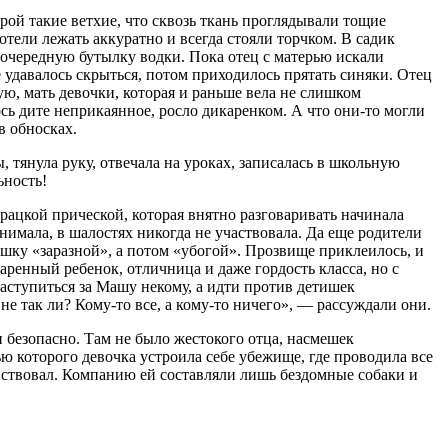
рой такие ветхие, что сквозь ткань проглядывали тощие
отели лежать аккуратно и всегда стояли торчком. В садик
ь очередную бутылку водки. Пока отец с матерью искали
не удавалось скрыться, потом приходилось прятать синяки. Отец
ую, мать девочки, которая и раньше вела не слишком
сь дите неприкаянное, росло дикаренком. А что они-то могли
в обносках.
 тянула руку, отвечала на уроках, записалась в школьную
ьность!
рацкой прической, которая внятно разговаривать начинала
онимала, в шалостях никогда не участвовала. Да еще родители
ашку «заразной», а потом «убогой». Прозвище приклеилось, и
даренный ребенок, отличница и даже гордость класса, но с
 заступиться за Машу некому, а идти против детишек
 не так ли? Кому-то все, а кому-то ничего», — рассуждали они.
 и безопасно. Там не было жестокого отца, насмешек
ью которого девочка устроила себе убежище, где проводила все
уйствовал. Компанию ей составляли лишь бездомные собаки и