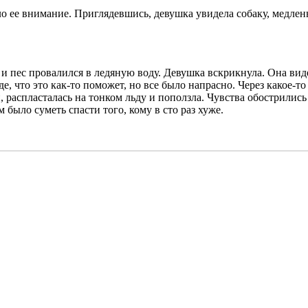
ло ее внимание. Приглядевшись, девушка увидела собаку, медле
 и пес провалился в ледяную воду. Девушка вскрикнула. Она виде
е, что это как-то поможет, но все было напрасно. Через какое-т
распласталась на тонком льду и поползла. Чувства обострились д
 было суметь спасти того, кому в сто раз хуже.