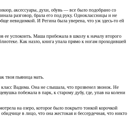
никюр, аксессуары, духи, обувь — все было подобрано со
инала разговор, брала его под руку. Одноклассницы и не
обще невидимкой. И Регина была уверена, что уж здесь-то ей
в ее успокоить. Маша прибежала в школу к началу второго
блиотеке. Как назло, книга упала прямо к ногам проходившей
ак твоя пьяница мать.
 класс Вадима. Она не слышала, что прозвенел звонок. Не
вушка побежала в парк, к старому дубу, где, упав на колени
мотрела на озеро, которое было покрыто тонкой корочкой
 обидчице в лицо, что она жестокая и бессердечная, что никто