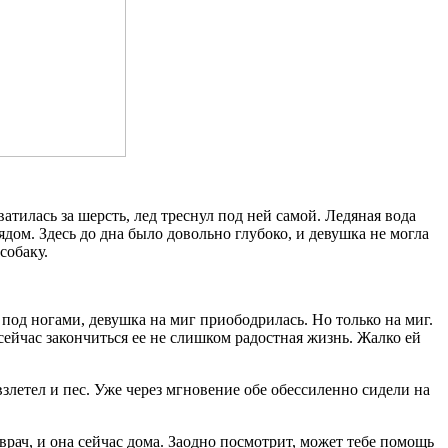
ватилась за шерсть, лед треснул под ней самой. Ледяная вода
дом. Здесь до дна было довольно глубоко, и девушка не могла
собаку.
 под ногами, девушка на миг приободрилась. Но только на миг.
сейчас закончиться ее не слишком радостная жизнь. Жалко ей
взлетел и пес. Уже через мгновение обе обессиленно сидели на
рач, и она сейчас дома. Заодно посмотрит, может тебе помощь