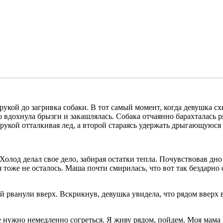
рукой до загривка собаки. В тот самый момент, когда девушка сх
 вдохнула брызги и закашлялась. Собака отчаянно барахталась ря
й рукой отталкивая лед, а второй стараясь удержать дрыгающуюся 
Холод делал свое дело, забирая остатки тепла. Почувствовав дно
тоже не осталось. Маша почти смирилась, что вот так бездарно 
й рванули вверх. Вскрикнув, девушка увидела, что рядом вверх 
нужно немедленно согреться. Я живу рядом, пойдем. Моя мама в