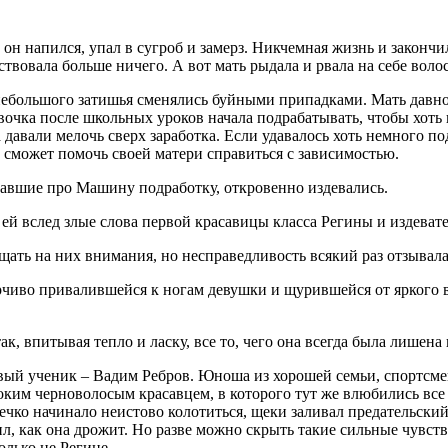
он напился, упал в сугроб и замерз. Никчемная жизнь и закончи
твовала больше ничего. А вот мать рыдала и рвала на себе воло
ебольшого затишья сменялись буйными припадками. Мать давно не
евочка после школьных уроков начала подрабатывать, чтобы хоть
давали мелочь сверх заработка. Если удавалось хоть немного по
ь сможет помочь своей матери справиться с зависимостью.
навшие про Машину подработку, откровенно издевались.
й вслед злые слова первой красавицы класса Регины и издевате
ать на них внимания, но несправедливость всякий раз отзывалас
рчиво привалившейся к ногам девушки и щурившейся от яркого в
к, впитывая тепло и ласку, все то, чего она всегда была лишена
овый ученик – Вадим Ребров. Юноша из хорошей семьи, спортсм
им черноволосым красавцем, в которого тут же влюбились все д
дечко начинало неистово колотиться, щеки заливал предательски
етил, как она дрожит. Но разве можно скрыть такие сильные чувс
олько не Регине.