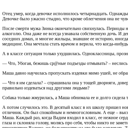
Отец умер, когда девочке исполнилось четырнадцать. Однажды 
Девочке было ужасно стыдно, что кроме облегчения она не чувс
После смерти мужа Зинка окончательно свихнулась. Периоды н
алкоголю. Она даже не всегда узнавала собственную дочь. И д
соседних домах, и многие жильцы, знавшие ее историю, иногда 
медицине. Она мечтала стать врачом и верила, что когда-нибуд
А в классе ситуация только ухудшилась. Одноклассницы, проз
— Что, Убогая, бежишь ср@ные подъезды отмывать? – неслись е
Маша давно научилась пропускать издевки мимо ушей, не обращ
— Что я им сделала? – спрашивала она у тощей дворняги, дове
правильно издеваться над другими людьми?
Собака только жмурилась, а Маша обнимала ее и долго сидела та
А потом случилось это. В десятый класс в их школу пришел н
отличник. Он был спокойным и немногословным. А еще – высок
Маша. Каждый раз, когда Вадим входил в класс, ее нежное сер
глаза и склоняла голову, молясь про себя, чтобы никто не зам
присутствии Вадима, но большинству на это было наплевать. Т