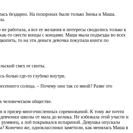
лась бездарно. На похоронах были только Зинка и Маша.
сы.
 работала, а все ее желания и интересы сводились только к
 как-то свести концы с концами. Маша мыла подъезды во всех
дкопить, то на эти деньги девочка покупала книги по
льский смех ее свиты.
ь болью где-то глубоко внутри.
есеннего солнца. – Почему они так со мной? Разве это
 в человеческом обществе.
ен и призер многочисленных соревнований. К тому же почти
евчонки школы от мала до велика. Не избежала этой участи и
й румянец, а лоб покрывался испариной. Девушка опускала
тва? Конечно же, одноклассники заметили, как менялась Маша в