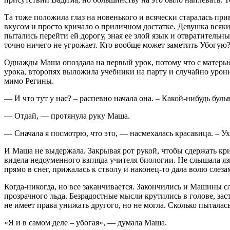
Та тоже положила глаз на новенького и всячески старалась пр
вкусом и просто кричало о приличном достатке. Девушка всяки
пытались перейти ей дорогу, зная ее злой язык и отвратительн
точно ничего не угрожает. Кто вообще может заметить Убогую
Однажды Маша опоздала на первый урок, потому что с матерью
урока, второпях выложила учебники на парту и случайно урони
мимо Регины.
— И что тут у нас? – распевно начала она. – Какой-нибудь бул
— Отдай, — протянула руку Маша.
— Сначала я посмотрю, что это, — насмехалась красавица. – Ух,
И Маша не выдержала. Закрывая рот рукой, чтобы сдержать кри
видела недоуменного взгляда учителя биологии. Не слышала язв
прямо в снег, прижалась к стволу и наконец-то дала волю слеза
Когда-никогда, но все заканчивается. Закончились и Машины с
прозрачного льда. Безрадостные мысли крутились в голове, зас
не имеет права унижать другого, но не могла. Сколько пыталась
«Я и в самом деле – убогая», — думала Маша.