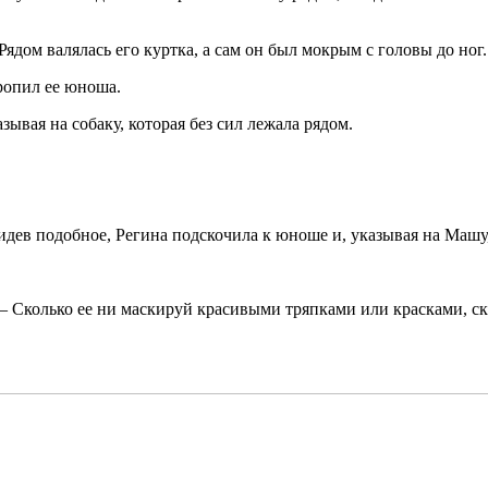
ядом валялась его куртка, а сам он был мокрым с головы до ног.
оропил ее юноша.
вая на собаку, которая без сил лежала рядом.
ев подобное, Регина подскочила к юноше и, указывая на Машу,
 Сколько ее ни маскируй красивыми тряпками или красками, скр