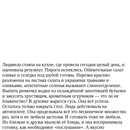
Людмила стояла на кухне, где провела сегодня целый день, и
оценивала результат. Пироги испеклись. Обязательные салат
оливье и селёдка под шубой готовы. Нарезки красиво
разложены на листьях салата и украшены травками и
оливками, аппетитные соленья вызывают слюноотделение.
Выпить рюмочку водки из охлаждённой запотевшей бутылки
и закусить хрустящим, ароматным огурчиком — это ли не
блаженство? В духовке жарится гусь. Она всё успела.
Осталось только накрыть стол. Люда действовала на
автопилоте. Она проделывала всё это бесконечное множество
раз, хотя и не любила застолья. И готовить тоже не любила.
Но близкие и друзья хвалили её блюда, и она воспринимала
готовку, как необходимое «послушание». А вкусно