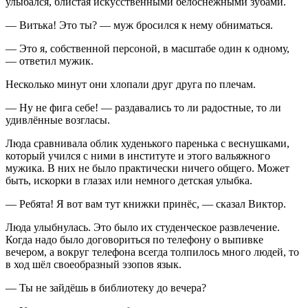
улыбался, блистая искусственными белоснежными зубами.
— Витька! Это ты? — муж бросился к нему обниматься.
— Это я, собственной персоной, в масштабе один к одному,
— ответил мужик.
Несколько минут они хлопали друг друга по плечам.
— Ну не фига себе! — раздавались то ли радостные, то ли
удивлённые возгласы.
Люда сравнивала облик худенького паренька с веснушками,
который учился с ними в институте и этого вальяжного
мужика. В них не было практически ничего общего. Может
быть, искорки в глазах или немного детская улыбка.
— Ребята! Я вот вам тут книжки принёс, — сказал Виктор.
Люда улыбнулась. Это было их студенческое развлечение.
Когда надо было договориться по телефону о выпивке
вечером, а вокруг телефона всегда толпилось много людей, то
в ход шёл своеобразный эзопов язык.
— Ты не зайдёшь в библиотеку до вечера?