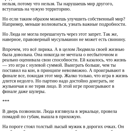
нельзя, потому что нельзя. Ты нарушаешь мир другого,
вступаешь на чужую территорию.
Но если таким образом можешь улучшить собственный мир?
Например, меньше волноваться, узнать важные подробности.
Но Люда не могла перешагнуть через этот запрет. Так же,
наверное, правоверный мусульманин не может есть свинину.
Впрочем, это всё лирика. А в целом Людмила своей жизнью
была довольна. Она никогда не мечтала о несбыточном и
реально оценивала свои способности. Ей казалось, что жизнь
— это игра с нулевой суммой. Выиграть больше, чем ты
поставил на кон, в принципе невозможно. А проигрывают в
финале все, покидая этот мир. Жалко только, что игра в жизнь
длится недолго. Но партию надо достойно доиграть, не
жульничая и не теряя лицо. В этой игре проигрывают в
финале даже шулеры.
***
В дверь позвонили. Люда взглянула в зеркальце, провела
помадой по губам, вышла в прихожую.
На пороге стоял толстый лысый мужик в дорогих очках. Он