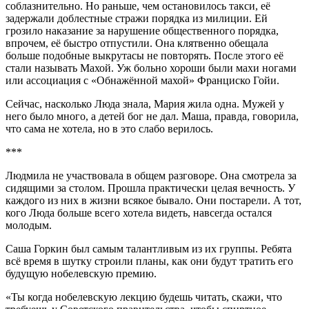
соблазнительно. Но раньше, чем остановилось такси, её
задержали доблестные стражи порядка из милиции. Ей
грозило наказание за нарушение общественного порядка,
впрочем, её быстро отпустили. Она клятвенно обещала
больше подобные выкрутасы не повторять. После этого её
стали называть Махой. Уж больно хороши были махи ногами
или ассоциация с «Обнажённой махой» Франциско Гойи.
Сейчас, насколько Люда знала, Мария жила одна. Мужей у
него было много, а детей бог не дал. Маша, правда, говорила,
что сама не хотела, но в это слабо верилось.
***
Людмила не участвовала в общем разговоре. Она смотрела за
сидящими за столом. Прошла практически целая вечность. У
каждого из них в жизни всякое бывало. Они постарели. А тот,
кого Люда больше всего хотела видеть, навсегда остался
молодым.
Саша Горкин был самым талантливым из их группы. Ребята
всё время в шутку строили планы, как они будут тратить его
будущую нобелевскую премию.
«Ты когда нобелевскую лекцию будешь читать, скажи, что