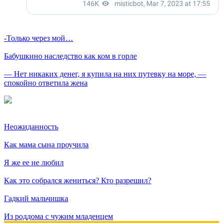
-Только через мой…
Бабушкино наследство как ком в горле
— Нет никаких денег, я купила на них путевку на море, —
спокойно ответила жена
Неожиданность
Как мама сына проучила
Я же ее не любил
Как это собрался жениться? Кто разрешил?
Гадкий мальчишка
Из роддома с чужим младенцем