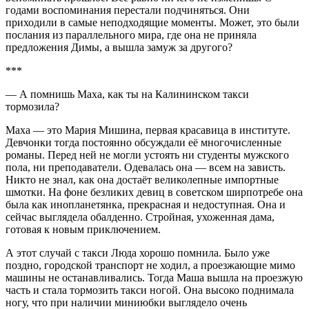
годами воспоминания перестали подчиняться. Они
приходили в самые неподходящие моменты. Может, это были
послания из параллельного мира, где она не приняла
предложения Димы, а вышла замуж за другого?
***
— А помнишь Маха, как ты на Калининском такси
тормозила?
Маха — это Мария Мишина, первая красавица в институте.
Девчонки тогда постоянно обсуждали её многочисленные
романы. Перед ней не могли устоять ни студенты мужского
пола, ни преподаватели. Одевалась она — всем на зависть.
Никто не знал, как она достаёт великолепные импортные
шмотки. На фоне безликих девиц в советском ширпотребе она
была как инопланетянка, прекрасная и недоступная. Она и
сейчас выглядела обалденно. Стройная, ухоженная дама,
готовая к новым приключением.
А этот случай с такси Люда хорошо помнила. Было уже
поздно, городской транспорт не ходил, а проезжающие мимо
машины не останавливались. Тогда Маша вышла на проезжую
часть и стала тормозить такси ногой. Она высоко поднимала
ногу, что при наличии миниюбки выглядело очень