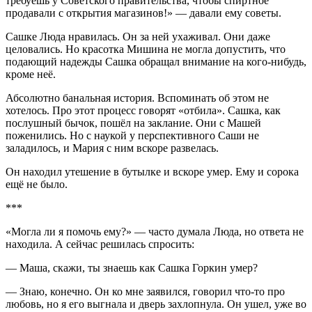
требуешь у Советского правительства, чтобы спиртное
продавали с открытия магазинов!» — давали ему советы.
Сашке Люда нравилась. Он за ней ухаживал. Они даже
целовались. Но красотка Мишина не могла допустить, что
подающий надежды Сашка обращал внимание на кого-нибудь,
кроме неё.
Абсолютно банальная история. Вспоминать об этом не
хотелось. Про этот процесс говорят «отбила». Сашка, как
послушный бычок, пошёл на заклание. Они с Машей
поженились. Но с наукой у перспективного Саши не
заладилось, и Мария с ним вскоре развелась.
Он находил утешение в бутылке и вскоре умер. Ему и сорока
ещё не было.
***
«Могла ли я помочь ему?» — часто думала Люда, но ответа не
находила. А сейчас решилась спросить:
— Маша, скажи, ты знаешь как Сашка Горкин умер?
— Знаю, конечно. Он ко мне заявился, говорил что-то про
любовь, но я его выгнала и дверь захлопнула. Он ушел, уже во