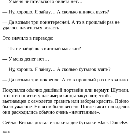
— У меня читательского билета нет…
— Ну, хорошо. Я зайду… А сколько книжек взять?
— Да возьми три поинтересней. А то в прошлый раз не
удалось начитаться всласть…
Это значило в переводе:
— Ты не зайдёшь в винный магазин?
— У меня денег нет…
— Ну, хорошо. Я зайду… А сколько бутылок взять?
— Да возьми три покрепче. А то в прошлый раз не хватило..
Покупался обычно дешёвый портвейн или вермут. Шутили,
что эти напитки у нас американцы закупают, чтобы
вьетнамцев с самолётов травить или заборы красить. Пойло
было ужасное. Но всем было весело. После таких посиделок
они расходились обычно очень «начитанные».
Сейчас Витька достал из пакета две бутылки «Jack Daniels».
***