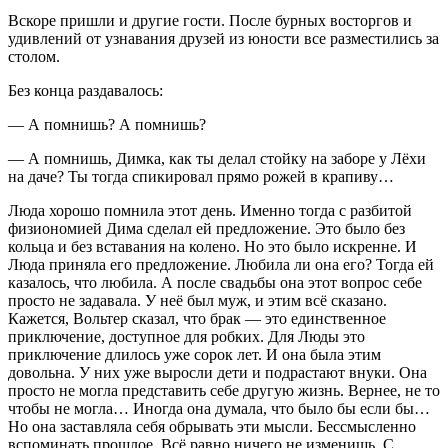
Вскоре пришли и другие гости. После бурных восторгов и
удивлений от узнавания друзей из юности все разместились за
столом.
Без конца раздавалось:
— А помнишь? А помнишь?
— А помнишь, Димка, как ты делал стойку на заборе у Лёхи
на даче? Ты тогда спикировал прямо рожей в крапиву…
Люда хорошо помнила этот день. Именно тогда с разбитой
физиономией Дима сделал ей предложение. Это было без
кольца и без вставания на колено. Но это было искренне. И
Люда приняла его предложение. Любила ли она его? Тогда ей
казалось, что любила. А после свадьбы она этот вопрос себе
просто не задавала. У неё был муж, и этим всё сказано.
Кажется, Вольтер сказал, что брак — это единственное
приключение, доступное для робких. Для Люды это
приключение длилось уже сорок лет. И она была этим
довольна. У них уже выросли дети и подрастают внуки. Она
просто не могла представить себе другую жизнь. Вернее, не то
чтобы не могла… Иногда она думала, что было бы если бы…
Но она заставляла себя обрывать эти мысли. Бессмысленно
вспоминать прошлое. Всё равно ничего не изменишь. С