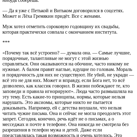
нибудь соберёшь.
— Да я уже с Петькой и Витьком договорился в соцсетях.
Может и Лёха Гремякин придёт. Все с женами.
Муж хотел отметить сороковую годовщину их свадьбы,
которая практически совпала с окончанием института.
***
«Почему так всё устроено? — думала она. — Самые лучшие,
порядочные, талантливые не могут с этой жизнью
справляться. Они оказываются на обочине, часто никому не
нужные. А балом правят наглые, идущие по головам. Мораль
и порядочность для них не существуют. Не убий, не укради —
всё это не для них. Может и вправду, если Бога нет, то всё
дозволено, как классик говорил. В жизни побеждают те, кто
заповеди и правила игнорируют». Люда часто размышляла на
эту тему. Есть какие-то принципы, нормы, которые нельзя
нарушать. Это аксиомы, которые никто не пытается
доказывать. Например, ей с детства внушали, что нельзя
читать чужие письма. Она и сейчас не могла преодолеть этот
запрет. Сегодня, конечно, речь идёт не о письмах, а о
месседжах и почте в телефоне. Она никогда не смотрела без
разрешения в телефон мужа и детей. Даже если
представлялась такая возможность и очень хотелось. Это