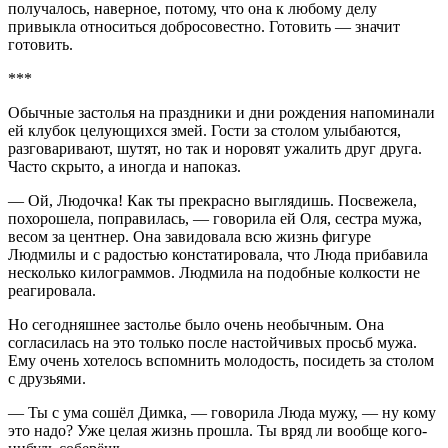
получалось, наверное, потому, что она к любому делу
привыкла относиться добросовестно. Готовить — значит
готовить.
***
Обычные застолья на праздники и дни рождения напоминали
ей клубок целующихся змей. Гости за столом улыбаются,
разговаривают, шутят, но так и норовят ужалить друг друга.
Часто скрыто, а иногда и напоказ.
— Ой, Людочка! Как ты прекрасно выглядишь. Посвежела,
похорошела, поправилась, — говорила ей Оля, сестра мужа,
весом за центнер. Она завидовала всю жизнь фигуре
Людмилы и с радостью констатировала, что Люда прибавила
несколько килограммов. Людмила на подобные колкости не
реагировала.
Но сегодняшнее застолье было очень необычным. Она
согласилась на это только после настойчивых просьб мужа.
Ему очень хотелось вспомнить молодость, посидеть за столом
с друзьями.
— Ты с ума сошёл Димка, — говорила Люда мужу, — ну кому
это надо? Уже целая жизнь прошла. Ты вряд ли вообще кого-