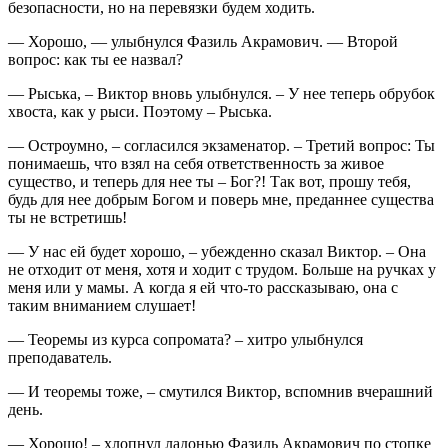
безопасности, но на перевязки будем ходить.
— Хорошо, — улыбнулся Фазиль Акрамович. — Второй
вопрос: как ты ее назвал?
— Рыська, – Виктор вновь улыбнулся. – У нее теперь обрубок
хвоста, как у рыси. Поэтому – Рыська.
— Остроумно, – согласился экзаменатор. – Третий вопрос: Ты
понимаешь, что взял на себя ответственность за живое
существо, и теперь для нее ты – Бог?! Так вот, прошу тебя,
будь для нее добрым Богом и поверь мне, преданнее существа
ты не встретишь!
— У нас ей будет хорошо, – убежденно сказал Виктор. – Она
не отходит от меня, хотя и ходит с трудом. Больше на ручках у
меня или у мамы. А когда я ей что-то рассказываю, она с
таким вниманием слушает!
— Теоремы из курса сопромата? – хитро улыбнулся
преподаватель.
— И теоремы тоже, – смутился Виктор, вспомнив вчерашний
день.
— Хорошо! – хлопнул ладонью Фазиль Акрамович по стопке