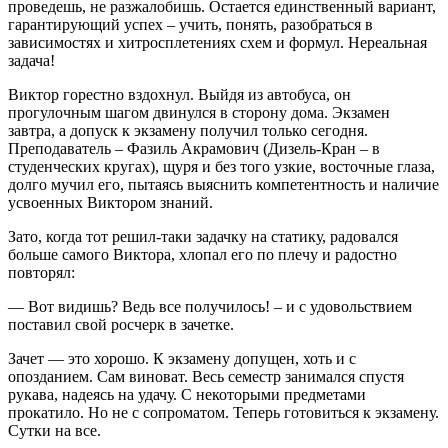
проведешь, не разжалобишь. Остается единственный вариант,
гарантирующий успех – учить, понять, разобраться в
зависимостях и хитросплетениях схем и формул. Нереальная
задача!
Виктор горестно вздохнул. Выйдя из автобуса, он
прогулочным шагом двинулся в сторону дома. Экзамен
завтра, а допуск к экзамену получил только сегодня.
Преподаватель – Фазиль Акрамович (Дизель-Кран – в
студенческих кругах), щуря и без того узкие, восточные глаза,
долго мучил его, пытаясь выяснить компетентность и наличие
усвоенных Виктором знаний.
Зато, когда тот решил-таки задачку на статику, радовался
больше самого Виктора, хлопал его по плечу и радостно
повторял:
— Вот видишь? Ведь все получилось! – и с удовольствием
поставил свой росчерк в зачетке.
Зачет — это хорошо. К экзамену допущен, хоть и с
опозданием. Сам виноват. Весь семестр занимался спустя
рукава, надеясь на удачу. С некоторыми предметами
прокатило. Но не с сопроматом. Теперь готовиться к экзамену.
Сутки на все.