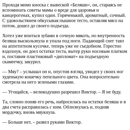
Проходя мимо киоска с вывеской «Беляши», он, стараясь не
вспоминать советы мамы о вреде для здоровья и
канцерогенах, купил один. Горяченький, ароматный, сочный.
С удовольствием обкусывая пышное тесто, оставляя мясо на
потом, дошел до своего подъезда.
Хотел уже впиться зубами в сочную мякоть, но внутренность
беляша выскользнула и упала под ноги. Падающий снег таял
на аппетитном кусочке, теперь уже не съедобном. Горестно
вздохнув, он доел остатки теста, вытер руки носовым платком
и, поставив пластиковый «дипломат» на подъездную
скамеечку, закурил.
— Мяу? – услышал он и, опустив взгляд, увидел у своих ног
худенькую кошечку пепельного цвета. Она вопросительно
смотрела на него зелеными глазами.
— Угощайся, – великодушно разрешил Виктор. – Я не буду.
Та, словно поняв его речь, набросилась на остатки беляша и в
два счета расправилась с ним. Облизнулась и, подняв
мордочку, вновь мяукнула.
— Больше нет, – развел руками Виктор.