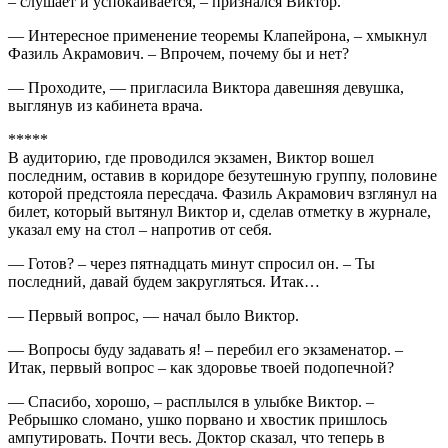
– слушает и успокаивается, – признался Виктор.
— Интересное применение теоремы Клапейрона, – хмыкнул
Фазиль Акрамович. – Впрочем, почему бы и нет?
— Проходите, — пригласила Виктора давешняя девушка,
выглянув из кабинета врача.
*****
В аудиторию, где проводился экзамен, Виктор вошел
последним, оставив в коридоре безутешную группу, половине
которой предстояла пересдача. Фазиль Акрамович взглянул на
билет, который вытянул Виктор и, сделав отметку в журнале,
указал ему на стол – напротив от себя.
— Готов? – через пятнадцать минут спросил он. – Ты
последний, давай будем закругляться. Итак…
— Первый вопрос, — начал было Виктор.
— Вопросы буду задавать я! – перебил его экзаменатор. –
Итак, первый вопрос – как здоровье твоей подопечной?
— Спасибо, хорошо, – расплылся в улыбке Виктор. –
Ребрышко сломано, ушко порвано и хвостик пришлось
ампутировать. Почти весь. Доктор сказал, что теперь в