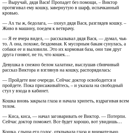
— Выручай, дядя Вася! Пропадет без помощи, – Виктор
протягивал ему кошку, завернутую в шарф, испачканный
кровью.
— Ах ты ж, бедолага, — охнул дядя Вася, разглядев кошку. –
Живо в машину, поедем к ветврачу.
— Я ее вчера видел, — рассказывал дядя Вася, — думал, чья-
то. А она, похоже, бездомная. К мусорным бакам сунулась, а
собаки ее и выловили. Это их кормовая база, они там друг
друга гоняют, не то, что кошек…
Девушка в снежно белом халатике, выслушав сбивчивый
рассказ Виктора и взглянув на кошку, распорядилась:
— Пройдете вне очереди. Сейчас доктор освободится и
пройдете. Пока присаживайтесь, – и указала на свободный
стул у входа в кабинет.
Кошка вновь закрыла глаза и начала хрипеть, вздрагивая всем
телом.
— Киса, киса, — начал заговаривать ее Виктор. — Потерпи.
Сейчас доктор поможет. Все будет хорошо, вот увидишь…
Кошка, слыша его голос, открывала глаза и внимательно