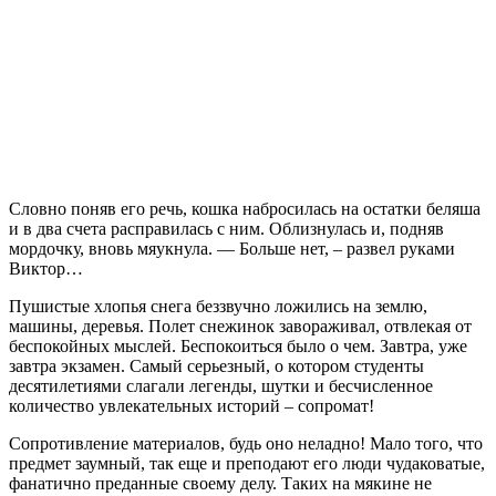
Словно поняв его речь, кошка набросилась на остатки беляша
и в два счета расправилась с ним. Облизнулась и, подняв
мордочку, вновь мяукнула. — Больше нет, – развел руками
Виктор…
Пушистые хлопья снега беззвучно ложились на землю,
машины, деревья. Полет снежинок завораживал, отвлекая от
беспокойных мыслей. Беспокоиться было о чем. Завтра, уже
завтра экзамен. Самый серьезный, о котором студенты
десятилетиями слагали легенды, шутки и бесчисленное
количество увлекательных историй – сопромат!
Сопротивление материалов, будь оно неладно! Мало того, что
предмет заумный, так еще и преподают его люди чудаковатые,
фанатично преданные своему делу. Таких на мякине не