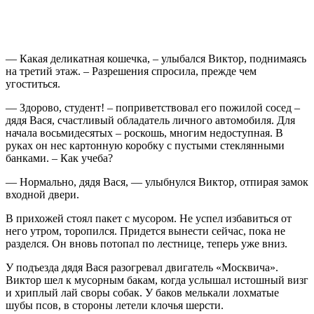
— Какая деликатная кошечка, – улыбался Виктор, поднимаясь
на третий этаж. – Разрешения спросила, прежде чем
угоститься.
— Здорово, студент! – поприветствовал его пожилой сосед –
дядя Вася, счастливый обладатель личного автомобиля. Для
начала восьмидесятых – роскошь, многим недоступная. В
руках он нес картонную коробку с пустыми стеклянными
банками. – Как учеба?
— Нормально, дядя Вася, — улыбнулся Виктор, отпирая замок
входной двери.
В прихожей стоял пакет с мусором. Не успел избавиться от
него утром, торопился. Придется вынести сейчас, пока не
разделся. Он вновь потопал по лестнице, теперь уже вниз.
У подъезда дядя Вася разогревал двигатель «Москвича».
Виктор шел к мусорным бакам, когда услышал истошный визг
и хриплый лай своры собак. У баков мелькали лохматые
шубы псов, в стороны летели клочья шерсти.