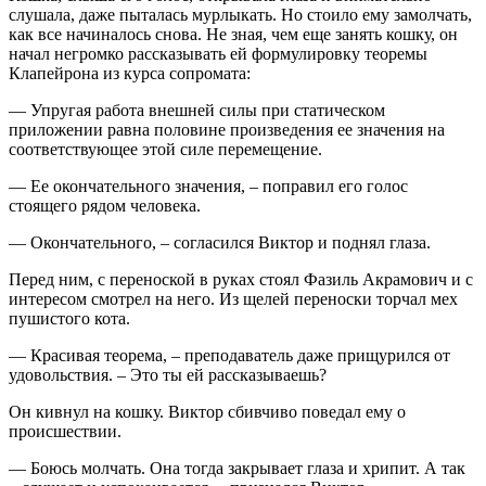
слушала, даже пыталась мурлыкать. Но стоило ему замолчать,
как все начиналось снова. Не зная, чем еще занять кошку, он
начал негромко рассказывать ей формулировку теоремы
Клапейрона из курса сопромата:
— Упругая работа внешней силы при статическом
приложении равна половине произведения ее значения на
соответствующее этой силе перемещение.
— Ее окончательного значения, – поправил его голос
стоящего рядом человека.
— Окончательного, – согласился Виктор и поднял глаза.
Перед ним, с переноской в руках стоял Фазиль Акрамович и с
интересом смотрел на него. Из щелей переноски торчал мех
пушистого кота.
— Красивая теорема, – преподаватель даже прищурился от
удовольствия. – Это ты ей рассказываешь?
Он кивнул на кошку. Виктор сбивчиво поведал ему о
происшествии.
— Боюсь молчать. Она тогда закрывает глаза и хрипит. А так