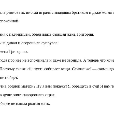
ла ревновать, иногда играла с младшим братиком и даже могла п
 спокойной.
ния с падчерицей, объявилась бывшая жена Григория.
 на диван и огорошила супругов:
 жена Григорию.
года про нее не вспоминала и даже не звонила. А теперь что хоч
! Поэтому скажи ей, пусть собирает вещи. Сейчас же! — скоманд
не пойдет.
тив родной матери? Ну я вам покажу! Я обращусь в суд! Я вам т
в душе опять заворочался страх.
тобы ее не нашла родная мать.