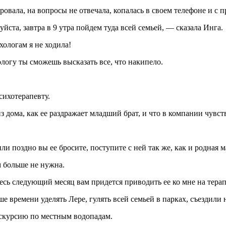
овала, на вопросы не отвечала, копалась в своем телефоне и с 
йста, завтра в 9 утра пойдем туда всей семьей, — сказала Инга.
хологам я не ходила!
огу ты сможешь высказать все, что накипело.
сихотерапевту.
з дома, как ее раздражает младший брат, и что в компании чувст
и поздно вы ее бросите, поступите с ней так же, как и родная м
м больше не нужна.
есь следующий месяц вам придется приводить ее ко мне на тера
 времени уделять Лере, гулять всей семьей в парках, съездили 
кскурсию по местным водопадам.