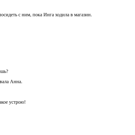
осидеть с ним, пока Инга ходила в магазин.
ешь?
овала Анна.
акое устрою!