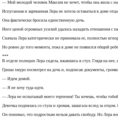
— Мой молодой человек Максим не хочет, чтобы она жила с нами
Испуганная и зареванная Лера не хотела оставаться в доме отца
Она фактически бросила единственную дочь.
Инге ценой огромных усилий удалось наладить отношения с п
Сначала Лера категорически не принимала ее, полностью игнор
Но ровно до того момента, пока в доме не появился общий ре
***
В отделе полиции Лера сидела, вжавшись в стул. Глядя на нее,
Гриша хмуро посмотрел на дочь и, подписав документы, громко
— Идем домой.
— Я не хочу туда идти.
— Лера не испытывай моего терпения! Ты хочешь, чтобы тобой 
Девочка поднялась со стула и хромая, зашагала вслед за отцом
Он понимал, что подросткам нельзя давать свободу. Но Лера во