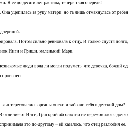
. Я ее до десяти лет растила, теперь твоя очередь!
. Она уцепилась за руку матери, но та лишь отмахнулась от ребе
адчерицей.
ировала. Потом сильно ревновала к отцу. И только спустя полго
бенок Инги и Гриши, маленький Марк.
 незнакомые люди вряд ли могли подумать, что девочка, божий од
 произнес:
заинтересовались органы опеки и забрали тебя в детский дом?
. В отличие от Инги, Григорий абсолютно не церемонился с дочко
спринимала это по-другому – ей казалось, что отец разлюбил ее.