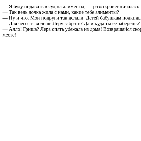
— Я буду подавать в суд на алименты, — разоткровенничалась
— Так ведь дочка жила с нами, какие тебе алименты?
— Ну и что. Мои подруги так делали. Детей бабушкам подкиды
— Для чего ты хочешь Леру забрать? Да и куда ты ее заберешь?
— Алло! Гриша? Лера опять убежала из дома! Возвращайся скоре
месте!