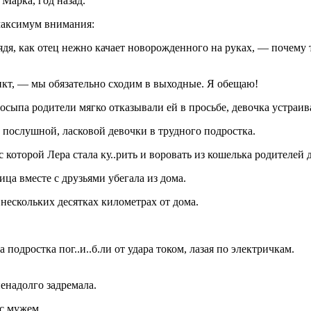
Марка, год назад.
 максимум внимания:
ядя, как отец нежно качает новорожденного на руках, — почему
кт, — мы обязательно сходим в выходные. Я обещаю!
осыпа родители мягко отказывали ей в просьбе, девочка устраив
 послушной, ласковой девочки в трудного подростка.
которой Лера стала ку..рить и воровать из кошелька родителей 
ица вместе с друзьями убегала из дома.
нескольких десятках километрах от дома.
подростка пог..и..б.ли от удара током, лазая по электричкам.
ненадолго задремала.
с мужем.