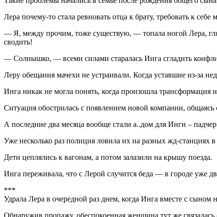
Такие проблемы начались в семье после рождения общего сына 
Лера почему-то стала ревновать отца к брату, требовать к себе
— Я, между прочим, тоже существую, — топала ногой Лера, гл
сводить!
— Солнышко, — всеми силами старалась Инга сгладить конфли
Леру обещания мачехи не устраивали. Когда уставшие из-за нед
Инга никак не могла понять, когда произошла трансформация и
Ситуация обострилась с появлением новой компании, общаясь с 
А последние два месяца вообще стали а..дом для Инги – падчер
Уже несколько раз полиция ловила их на разных жд-станциях в 
Дети цеплялись к вагонам, а потом залазили на крышу поезда.
Инга переживала, что с Лерой случится беда — в городе уже два 
***
Удрала Лера в очередной раз днем, когда Инга вместе с сыном 
Обнаружив пропажу, обеспокоенная женщина тут же связалась 