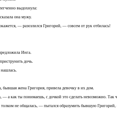
блегченно выдохнула:
сказала она мужу.
покажется, — разозлился Григорий, — совсем от рук отбилась!
предложила Инга.
 приструнить дочь.
 нашлась.
, бывшая жена Григория, привела девочку в их дом.
 а как ты понимаешь, с дочкой это сделать невозможно. Так чт
т толком не общалась, — пытался образумить бывшую Григорий,