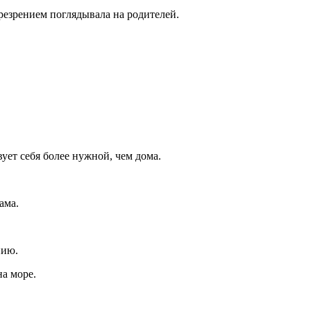
презрением поглядывала на родителей.
вует себя более нужной, чем дома.
ама.
пию.
на море.