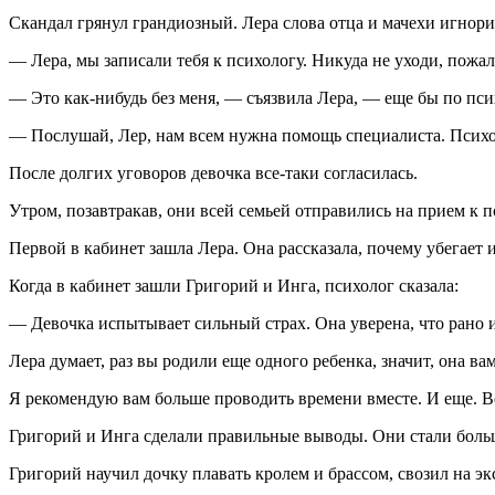
Скандал грянул грандиозный. Лера слова отца и мачехи игнорир
— Лера, мы записали тебя к психологу. Никуда не уходи, пожалу
— Это как-нибудь без меня, — съязвила Лера, — еще бы по пси
— Послушай, Лер, нам всем нужна помощь специалиста. Психол
После долгих уговоров девочка все-таки согласилась.
Утром, позавтракав, они всей семьей отправились на прием к п
Первой в кабинет зашла Лера. Она рассказала, почему убегает и
Когда в кабинет зашли Григорий и Инга, психолог сказала:
— Девочка испытывает сильный страх. Она уверена, что рано ил
Лера думает, раз вы родили еще одного ребенка, значит, она ва
Я рекомендую вам больше проводить времени вместе. И еще. В
Григорий и Инга сделали правильные выводы. Они стали больше
Григорий научил дочку плавать кролем и брассом, свозил на э