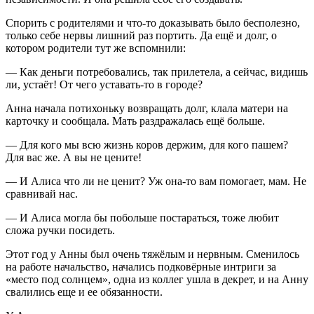
Спорить с родителями и что-то доказывать было бесполезно,
только себе нервы лишний раз портить. Да ещё и долг, о
котором родители тут же вспомнили:
— Как деньги потребовались, так прилетела, а сейчас, видишь
ли, устаёт! От чего уставать-то в городе?
Анна начала потихоньку возвращать долг, клала матери на
карточку и сообщала. Мать раздражалась ещё больше.
— Для кого мы всю жизнь коров держим, для кого пашем?
Для вас же. А вы не цените!
— И Алиса что ли не ценит? Уж она-то вам помогает, мам. Не
сравнивай нас.
— И Алиса могла бы побольше постараться, тоже любит
сложа ручки посидеть.
Этот год у Анны был очень тяжёлым и нервным. Сменилось
на работе начальство, начались подковёрные интриги за
«место под солнцем», одна из коллег ушла в декрет, и на Анну
свалились еще и ее обязанности.