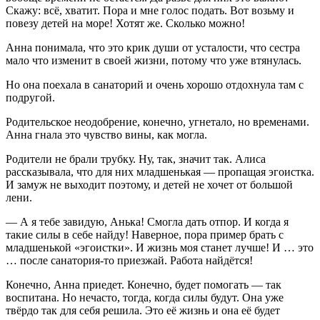
Скажу: всё, хватит. Пора и мне голос подать. Вот возьму и
повезу детей на море! Хотят же. Сколько можно!
Анна понимала, что это крик души от усталости, что сестра
мало что изменит в своей жизни, потому что уже втянулась.
Но она поехала в санаторий и очень хорошо отдохнула там с
подругой.
Родительское неодобрение, конечно, угнетало, но временами.
Анна гнала это чувство вины, как могла.
Родители не брали трубку. Ну, так, значит так. Алиса
рассказывала, что для них младшенькая — пропащая эгоистка.
И замуж не выходит поэтому, и детей не хочет от большой
лени.
— А я тебе завидую, Анька! Смогла дать отпор. И когда я
такие силы в себе найду! Наверное, пора пример брать с
младшенькой «эгоистки». И жизнь моя станет лучше! И … это
… после санатория-то приезжай. Работа найдётся!
Конечно, Анна приедет. Конечно, будет помогать — так
воспитана. Но нечасто, тогда, когда силы будут. Она уже
твёрдо так для себя решила. Это её жизнь и она её будет