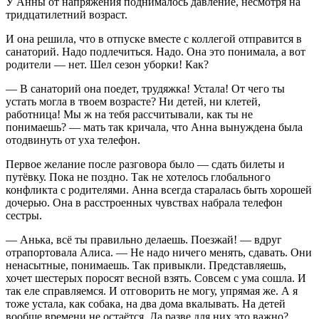
У Анны от напряжения поднималось давление, несмотря на
тридцатилетний возраст.
И она решила, что в отпуске вместе с коллегой отправится в
санаторий. Надо подлечиться. Надо. Она это понимала, а вот
родители — нет. Шел сезон уборки! Как?
— В санаторий она поедет, трудяжка! Устала! От чего ты
устать могла в твоем возрасте? Ни детей, ни клетей,
работница! Мы ж на тебя рассчитывали, как ты не
понимаешь? — мать так кричала, что Анна вынуждена была
отодвинуть от уха телефон.
Первое желание после разговора было — сдать билеты и
путёвку. Пока не поздно. Так не хотелось глобального
конфликта с родителями. Анна всегда старалась быть хорошей
дочерью. Она в расстроенных чувствах набрала телефон
сестры.
— Анька, всё ты правильно делаешь. Поезжай! — вдруг
отрапортовала Алиса. — Не надо ничего менять, сдавать. Они
ненасытные, понимаешь. Так привыкли. Представляешь,
хочет шестерых поросят весной взять. Совсем с ума сошла. И
так еле справляемся. И отговорить не могу, упрямая же. А я
тоже устала, как собака, на два дома вкалывать. На детей
вообще времени не остаётся. Да разве для них это важно?