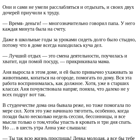
Они и сами не умели расслабляться и отдыхать, и своих двух
дочерей приучили к труду.
— Время- деньги! — многозначительно говорил папа. У него
каждая минута была на счету.
Даже в школьные годы за уроками сидеть долго было стыдно,
потому что в доме всегда находилась куча дел.
— Лучший отдых — это смена деятельности, поучилась и
хватит, иди помой посуду, — прикрикивала мама.
Аня выросла в этом доме, и ей было привычно ухаживать за
животными, копаться на огороде, помогать по дому. Вся эта
работа воспринималась, как должное. Хотя, уже в старших
классах Аня почувствовала напряг, поняла, что далеко не у
всех подруг вот так.
В студенчестве дома она бывала реже, но тоже помогала по
мере сил. Хотя это уже начинало тяготить, особенно, когда
позади было несколько недель сессии, бессонницы, и все
мысли только о том,чтобы упасть в кровать и три дня спать.
Но … в шесть утра Анна уже слышала:
— Ты так всю жизнь проспишь! Девка молодая, а все бы тебе