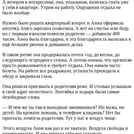
А вечером в воскресенье, она, упаханная, валилась спать уже
у себя в квартире. Утром на работу. Ощущения отдыха не
было вообще.
Нужно было решать квартирный вопрос и Анна оформила
ипотеку, благо зарплата позволяла. А вот на счастье или беду,
но с первым взносом помогли родители — добавили 400
тысяч. Анна была благодарна, и эта благодарность вылилась в
ещё большее рвение в домашних делах.
В таком ритме она продержалась почти год, до весны, до
следующего огородного сезона. А потом поняла, что организм
просто разваливается и требует отдыха. Она начала часто
болеть. На работе все раздражало, усталость приходила к
обеду и закрывала глаза.
Она решила приезжать к родителям реже. И столько услышала
в свой адрес нелестного. Лентяйка и лодырь были самые
безобидные слова.
— И чем же ты там в выходные занимаешься? Ни мужа, ни
детей. На кровати лежишь, в телефоне клацаешь? Нет бы
приехала, помогла родителям. Тут у нас и воздух чище.
Этого воздуха Анне как раз и не хватало. Воздуха свободы и
независимости. И она решила себе его создавать.