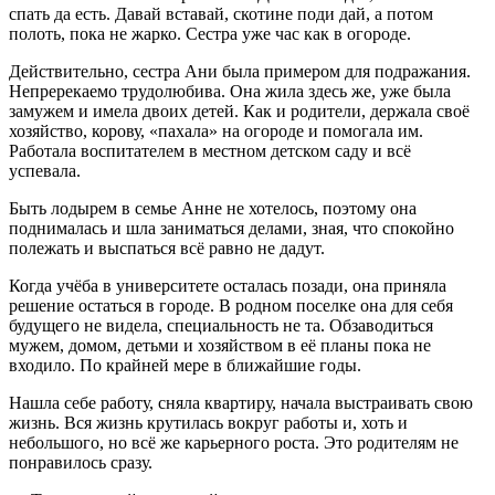
спать да есть. Давай вставай, скотине поди дай, а потом
полоть, пока не жарко. Сестра уже час как в огороде.
Действительно, сестра Ани была примером для подражания.
Непререкаемо трудолюбива. Она жила здесь же, уже была
замужем и имела двоих детей. Как и родители, держала своё
хозяйство, корову, «пахала» на огороде и помогала им.
Работала воспитателем в местном детском саду и всё
успевала.
Быть лодырем в семье Анне не хотелось, поэтому она
поднималась и шла заниматься делами, зная, что спокойно
полежать и выспаться всё равно не дадут.
Когда учёба в университете осталась позади, она приняла
решение остаться в городе. В родном поселке она для себя
будущего не видела, специальность не та. Обзаводиться
мужем, домом, детьми и хозяйством в её планы пока не
входило. По крайней мере в ближайшие годы.
Нашла себе работу, сняла квартиру, начала выстраивать свою
жизнь. Вся жизнь крутилась вокруг работы и, хоть и
небольшого, но всё же карьерного роста. Это родителям не
понравилось сразу.