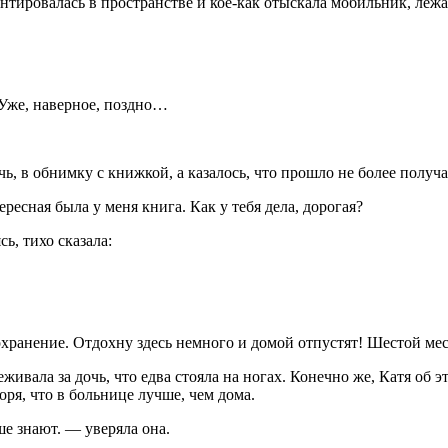
ентировалась в пространстве и кое-как отыскала мобильник, ле
. Уже, наверное, поздно…
ь, в обнимку с книжкой, а казалось, что прошло не более получа
ресная была у меня книга. Как у тебя дела, дорогая?
ь, тихо сказала:
хранение. Отдохну здесь немного и домой отпустят! Шестой мес
живала за дочь, что едва стояла на ногах. Конечно же, Катя об э
оря, что в больнице лучше, чем дома.
е знают. — уверяла она.