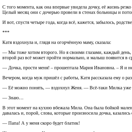
С того момента, как она впервые увидела дочку, её жизнь резко
Целый месяц они с дочерью провели в стенах больницы и пото
И вот, спустя четыре года, когда всё, кажется, забылось, родс
***
Катя вздохнула и, глядя на огорчённую маму, сказала:
— Мы тоже хотим второго. Но я своими глазами, каждый день, 
второй раз всё может пройти нормально, и малыш появится в 
— Дочка, прости меня! – прошептала Мария Ивановна. – Я и не
Вечером, когда муж пришёл с работы, Катя рассказала ему о раз
— Её можно понять, — вздохнул Женя. — Всё-таки Милка уже по
— Знаю…
В этот момент на кухню вбежала Мила. Она была бойкой маленьк
давалась и, порой, слова, которые произносила дочка, казались
— Папа! А у меня скоро будет блатик!