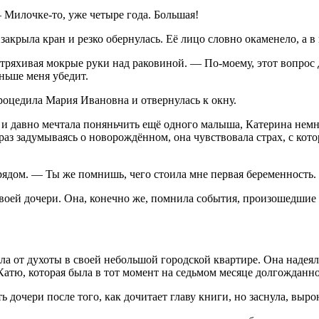
Милочке-то, уже четыре года. Большая!
акрыла кран и резко обернулась. Её лицо словно окаменело, а в 
стряхивая мокрые руки над раковиной. — По-моему, этот вопрос
аньше меня убедит.
роцедила Мария Ивановна и отвернулась к окну.
 и давно мечтала поняньчить ещё одного малыша, Катерина немног
 раз задумываясь о новорождённом, она чувствовала страх, с кот
 рядом. — Ты же помнишь, чего стоила мне первая беременность.
воей дочери. Она, конечно же, помнила события, произошедшие ч
а от духоты в своей небольшой городской квартире. Она надеял
, Катю, которая была в тот момент на седьмом месяце долгожданн
дочери после того, как дочитает главу книги, но заснула, выро