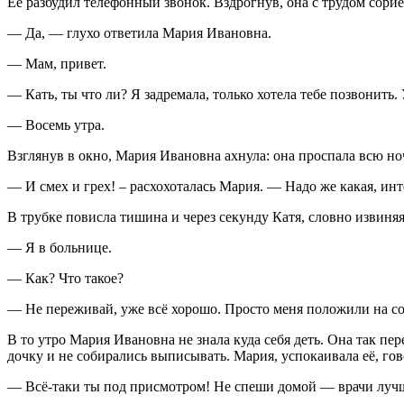
Её разбудил телефонный звонок. Вздрогнув, она с трудом сори
— Да, — глухо ответила Мария Ивановна.
— Мам, привет.
— Кать, ты что ли? Я задремала, только хотела тебе позвонить
— Восемь утра.
Взглянув в окно, Мария Ивановна ахнула: она проспала всю ноч
— И смех и грех! – расхохоталась Мария. — Надо же какая, инте
В трубке повисла тишина и через секунду Катя, словно извиняяс
— Я в больнице.
— Как? Что такое?
— Не переживай, уже всё хорошо. Просто меня положили на со
В то утро Мария Ивановна не знала куда себя деть. Она так пере
дочку и не собирались выписывать. Мария, успокаивала её, гов
— Всё-таки ты под присмотром! Не спеши домой — врачи лучш