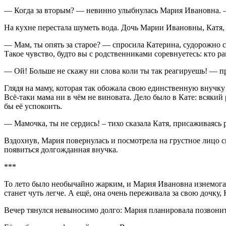
— Когда за вторым? — невинно улыбнулась Мария Ивановна. – 
На кухне перестала шуметь вода. Дочь Марии Ивановны, Катя, з
— Мам, ты опять за старое? — спросила Катерина, судорожно 
Такое чувство, будто вы с родственниками соревнуетесь: кто р
— Ой! Больше не скажу ни слова коли ты так реагируешь! — п
Глядя на маму, которая так обожала свою единственную внучку
Всё-таки мама ни в чём не виновата. Дело было в Кате: всякий
бы её успокоить.
— Мамочка, ты не сердись! – тихо сказала Катя, присаживаясь
Вздохнув, Мария повернулась и посмотрела на грустное лицо с
появиться долгожданная внучка.
***
То лето было необычайно жарким, и Мария Ивановна изнемогал
станет чуть легче. А ещё, она очень переживала за свою дочку
Вечер тянулся невыносимо долго: Мария планировала позвонить 