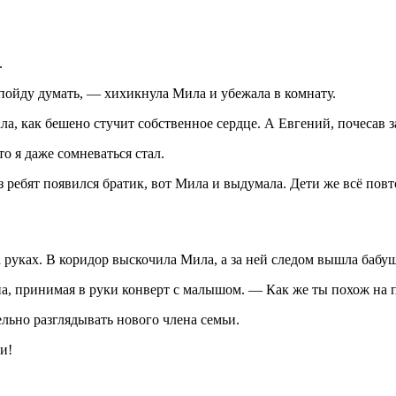
.
ойду думать, — хихикнула Мила и убежала в комнату.
ла, как бешено стучит собственное сердце. А Евгений, почесав з
о я даже сомневаться стал.
из ребят появился братик, вот Мила и выдумала. Дети же всё пов
 руках. В коридор выскочила Мила, а за ней следом вышла бабуш
а, принимая в руки конверт с малышом. — Как же ты похож на п
льно разглядывать нового члена семьи.
и!