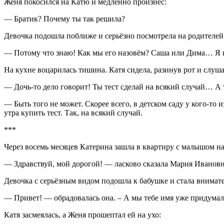
Женя покосился на Катю и медленно произнёс:
— Братик? Почему ты так решила?
Девочка подошла поближе и серьёзно посмотрела на родителей
— Потому что знаю! Как мы его назовём? Саша или Дима… Я п
На кухне воцарилась тишина. Катя сидела, разинув рот и слуша
— Дочь-то дело говорит! Ты тест сделай на всякий случай… А т
— Быть того не может. Скорее всего, в детском саду у кого-то 
утра купить тест. Так, на всякий случай.
***
Через восемь месяцев Катерина зашла в квартиру с малышом на
— Здравствуй, мой дорогой! — ласково сказала Мария Ивановн
Девочка с серьёзным видом подошла к бабушке и стала внимате
— Привет! — обрадовалась она. – А мы тебе имя уже придумал
Катя засмеялась, а Женя прошептал ей на ухо: