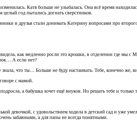
 изменилась. Катя больше не улыбалась. Она всё время находилас
м целый год пытались догнать сверстников.
твенники и друзья стали донимать Катерину вопросами про второго
видела, как медленно росли это крошки, в отделении где мы с 
срок… А если нет?
 знала, что ты… Больше не буду настаивать. Тебе, конечно же, 
говоре с мамой.
дросла, а бабушка хочет ещё внуков. Но решать тебе и только т
ой девочкой, с удовольствием ходила в детский сад и уже умела 
 очень забавными, а для папы не всегда понятными.