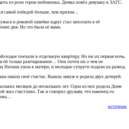
одить из роли героя-любовника, Димка повёл девушку в ЗАГС.
ся самой победой больше, чем призом…
ужаса и роковой ошибки вдруг стал заползать в её
ение дня. Но это была её мама.
 Молодые поехали в отдельную квартиру. Но ни их первая ночь,
ся ей только разочарование… Они почти ни о чем не
сяц Наташа ушла к матери, и молодые супруги подали на развод.
таша нашла своё счастье. Вышла замуж и родила двух дочерей.
кольких месяцев до нескольких лет. Одна из них родила Диме
ой жил счастливо. Так и говорил друзьям, что наконец-то
слова…
источник