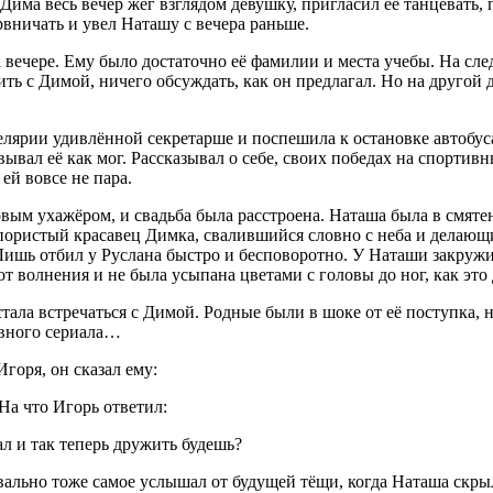
ма весь вечер жёг взглядом девушку, пригласил её танцевать, пе
рвничать и увел Наташу с вечера раньше.
 вечере. Ему было достаточно её фамилии и места учебы. На сле
ть с Димой, ничего обсуждать, как он предлагал. Но на другой д
нцелярии удивлённой секретарше и поспешила к остановке автобус
вал её как мог. Рассказывал о себе, своих победах на спортивн
ей вовсе не пара.
новым ухажёром, и свадьба была расстроена. Наташа была в смя
напористый красавец Димка, свалившийся словно с неба и делающ
 Лишь отбил у Руслана быстро и бесповоротно. У Наташи закружи
 от волнения и не была усыпана цветами с головы до ног, как это
ала встречаться с Димой. Родные были в шоке от её поступка, 
овного сериала…
горя, он сказал ему:
 На что Игорь ответил:
л и так теперь дружить будешь?
вально тоже самое услышал от будущей тёщи, когда Наташа скры