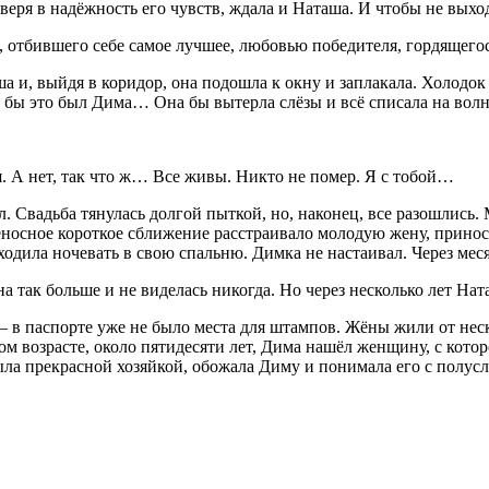
, веря в надёжность его чувств, ждала и Наташа. И чтобы не вых
, отбившего себе самое лучшее, любовью победителя, гордящего
а и, выйдя в коридор, она подошла к окну и заплакала. Холодок 
ли бы это был Дима… Она бы вытерла слёзы и всё списала на волн
. А нет, так что ж… Все живы. Никто не помер. Я с тобой…
л. Свадьба тянулась долгой пыткой, но, наконец, все разошлись.
иеносное короткое сближение расстраивало молодую жену, прино
уходила ночевать в свою спальню. Димка не настаивал. Через ме
на так больше и не виделась никогда. Но через несколько лет На
 – в паспорте уже не было места для штампов. Жёны жили от нес
м возрасте, около пятидесяти лет, Дима нашёл женщину, с котор
была прекрасной хозяйкой, обожала Диму и понимала его с полу