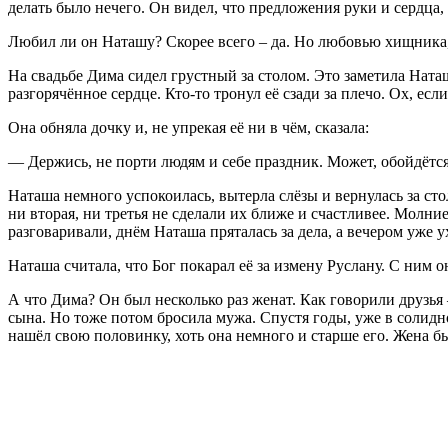
делать было нечего. Он видел, что предложения руки и сердца
Любил ли он Наташу? Скорее всего – да. Но любовью хищника
На свадьбе Дима сидел грустный за столом. Это заметила Наташ
разгорячённое сердце. Кто-то тронул её сзади за плечо. Ох, ес
Она обняла дочку и, не упрекая её ни в чём, сказала:
— Держись, не порти людям и себе праздник. Может, обойдётся
Наташа немного успокоилась, вытерла слёзы и вернулась за сто
ни вторая, ни третья не сделали их ближе и счастливее. Молн
разговаривали, днём Наташа пряталась за дела, а вечером уже 
Наташа считала, что Бог покарал её за измену Руслану. С ним о
А что Дима? Он был несколько раз женат. Как говорили друзья
сына. Но тоже потом бросила мужа. Спустя годы, уже в солидно
нашёл свою половинку, хоть она немного и старше его. Жена 