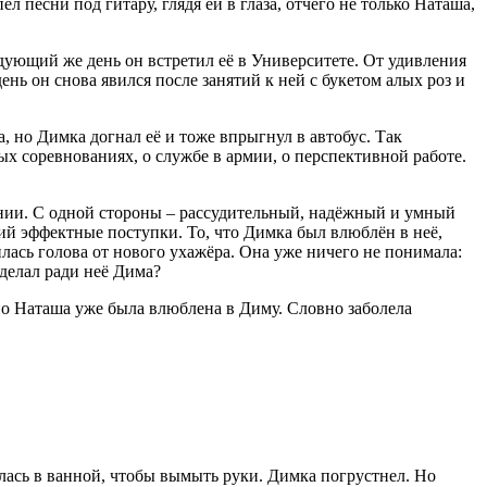
л песни под гитару, глядя ей в глаза, отчего не только Наташа,
дующий же день он встретил её в Университете. От удивления
ень он снова явился после занятий к ней с букетом алых роз и
а, но Димка догнал её и тоже впрыгнул в автобус. Так
ых соревнованиях, о службе в армии, о перспективной работе.
тении. С одной стороны – рассудительный, надёжный и умный
ий эффектные поступки. То, что Димка был влюблён в неё,
лась голова от нового ухажёра. Она уже ничего не понимала:
 делал ради неё Дима?
но Наташа уже была влюблена в Диму. Словно заболела
лась в ванной, чтобы вымыть руки. Димка погрустнел. Но