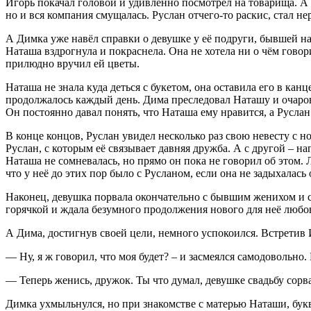
Игорь покачал головой и удивлённо посмотрел на товарища. А Ди
но и вся компания смущалась. Руслан отчего-то раскис, стал не
А Димка уже навёл справки о девушке у её подруги, бывшей на
Наташа вздрогнула и покраснела. Она не хотела ни о чём говори
прилюдно вручил ей цветы.
Наташа не знала куда деться с букетом, она оставила его в ка
продолжалось каждый день. Дима преследовал Наташу и очаровы
Он постоянно давал понять, что Наташа ему нравится, а Руслан 
В конце концов, Руслан увидел несколько раз свою невесту с 
Руслан, с которым её связывает давняя дружба. А с другой – 
Наташа не сомневалась, но прямо он пока не говорил об этом.
что у неё до этих пор было с Русланом, если она не задыхалась
Наконец, девушка порвала окончательно с бывшим женихом и ст
горячкой и ждала безумного продолжения нового для неё люб
А Дима, достигнув своей цели, немного успокоился. Встретив И
— Ну, я ж говорил, что моя будет? – и засмеялся самодовольно.
— Теперь женись, дружок. Ты что думал, девушке свадьбу сорва
Димка ухмыльнулся, но при знакомстве с матерью Наташи, бук