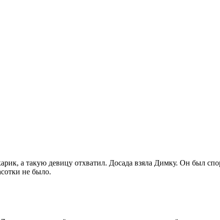
карик, а такую девицу отхватил. Досада взяла Димку. Он был с
асотки не было.