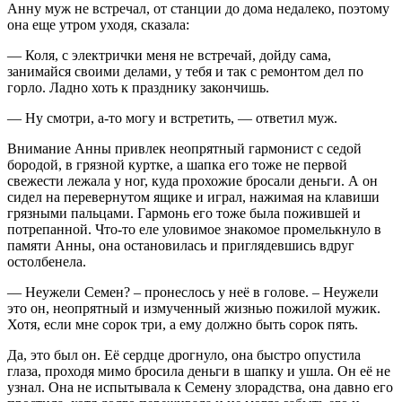
Анну муж не встречал, от станции до дома недалеко, поэтому
она еще утром уходя, сказала:
— Коля, с электрички меня не встречай, дойду сама,
занимайся своими делами, у тебя и так с ремонтом дел по
горло. Ладно хоть к празднику закончишь.
— Ну смотри, а-то могу и встретить, — ответил муж.
Внимание Анны привлек неопрятный гармонист с седой
бородой, в грязной куртке, а шапка его тоже не первой
свежести лежала у ног, куда прохожие бросали деньги. А он
сидел на перевернутом ящике и играл, нажимая на клавиши
грязными пальцами. Гармонь его тоже была пожившей и
потрепанной. Что-то еле уловимое знакомое промелькнуло в
памяти Анны, она остановилась и приглядевшись вдруг
остолбенела.
— Неужели Семен? – пронеслось у неё в голове. – Неужели
это он, неопрятный и измученный жизнью пожилой мужик.
Хотя, если мне сорок три, а ему должно быть сорок пять.
Да, это был он. Её сердце дрогнуло, она быстро опустила
глаза, проходя мимо бросила деньги в шапку и ушла. Он её не
узнал. Она не испытывала к Семену злорадства, она давно его