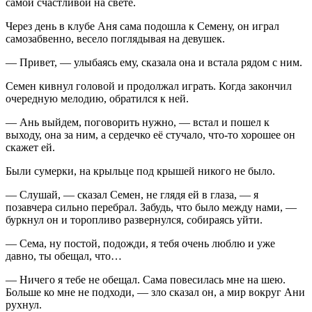
самой счастливой на свете.
Через день в клубе Аня сама подошла к Семену, он играл
самозабвенно, весело поглядывая на девушек.
— Привет, — улыбаясь ему, сказала она и встала рядом с ним.
Семен кивнул головой и продолжал играть. Когда закончил
очередную мелодию, обратился к ней.
— Ань выйдем, поговорить нужно, — встал и пошел к
выходу, она за ним, а сердечко её стучало, что-то хорошее он
скажет ей.
Были сумерки, на крыльце под крышей никого не было.
— Слушай, — сказал Семен, не глядя ей в глаза, — я
позавчера сильно перебрал. Забудь, что было между нами, —
буркнул он и торопливо развернулся, собираясь уйти.
— Сема, ну постой, подожди, я тебя очень люблю и уже
давно, ты обещал, что…
— Ничего я тебе не обещал. Сама повесилась мне на шею.
Больше ко мне не подходи, — зло сказал он, а мир вокруг Ани
рухнул.