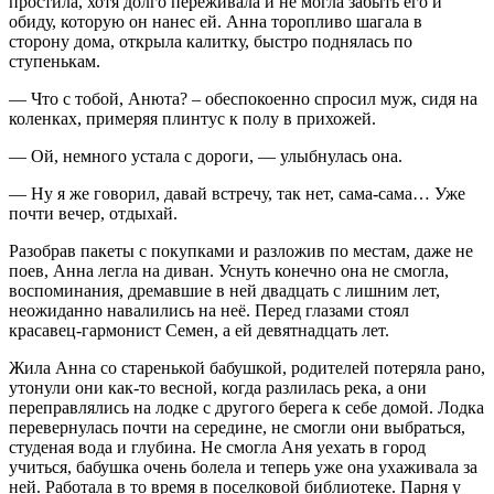
простила, хотя долго переживала и не могла забыть его и
обиду, которую он нанес ей. Анна торопливо шагала в
сторону дома, открыла калитку, быстро поднялась по
ступенькам.
— Что с тобой, Анюта? – обеспокоенно спросил муж, сидя на
коленках, примеряя плинтус к полу в прихожей.
— Ой, немного устала с дороги, — улыбнулась она.
— Ну я же говорил, давай встречу, так нет, сама-сама… Уже
почти вечер, отдыхай.
Разобрав пакеты с покупками и разложив по местам, даже не
поев, Анна легла на диван. Уснуть конечно она не смогла,
воспоминания, дремавшие в ней двадцать с лишним лет,
неожиданно навалились на неё. Перед глазами стоял
красавец-гармонист Семен, а ей девятнадцать лет.
Жила Анна со старенькой бабушкой, родителей потеряла рано,
утонули они как-то весной, когда разлилась река, а они
переправлялись на лодке с другого берега к себе домой. Лодка
перевернулась почти на середине, не смогли они выбраться,
студеная вода и глубина. Не смогла Аня уехать в город
учиться, бабушка очень болела и теперь уже она ухаживала за
ней. Работала в то время в поселковой библиотеке. Парня у