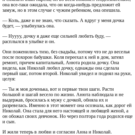
она все-таки ожидала, что он когда-нибудь предложит ей
замуж, но в этом случае с чужим ребенком, она опешила.
— Коль, даже и не знаю, что сказать. А вдруг у меня дочка
будет, — улыбнулась она.
— Нуууу, дочку я даже еще сильней любить буду, —
расплылся в улыбке и он.
Они поженились тихо, без свадьбы, потому что не до веселья
после похорон бабушки. Коля переехал к ней в дом, затеял
ремонт, причем капитальный, Анюта родила дочку. Она
видела, как Николай любил дочку, однажды она сделала
первый шаг, потом второй. Николай увидел и поднял на руки,
целуя:
— Ты ж моя доченька, вот и первые твои шаги. Расти
большой и шагай весело по жизни. Анюта наблюдала и не
выдержав, бросилась к мужу с дочкой, обняла их и
разревелась. Именно в этот момент она осознала, как дорог ей
Николай. Она стала для него настоящей и любящей женой, а
он обожал своих девчонок. Но через полтора года родился еще
и сын.
И жили теперь в любви и согласии Анна и Николай.