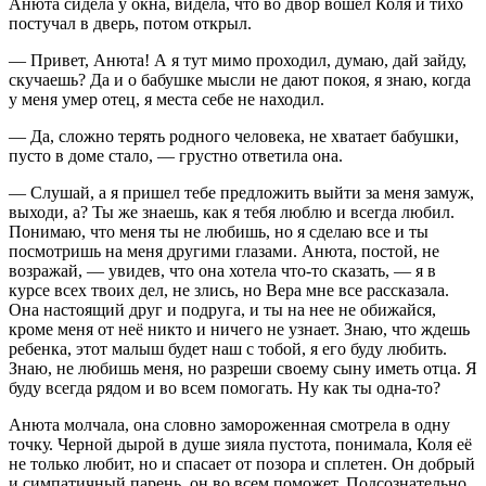
Анюта сидела у окна, видела, что во двор вошел Коля и тихо
постучал в дверь, потом открыл.
— Привет, Анюта! А я тут мимо проходил, думаю, дай зайду,
скучаешь? Да и о бабушке мысли не дают покоя, я знаю, когда
у меня умер отец, я места себе не находил.
— Да, сложно терять родного человека, не хватает бабушки,
пусто в доме стало, — грустно ответила она.
— Слушай, а я пришел тебе предложить выйти за меня замуж,
выходи, а? Ты же знаешь, как я тебя люблю и всегда любил.
Понимаю, что меня ты не любишь, но я сделаю все и ты
посмотришь на меня другими глазами. Анюта, постой, не
возражай, — увидев, что она хотела что-то сказать, — я в
курсе всех твоих дел, не злись, но Вера мне все рассказала.
Она настоящий друг и подруга, и ты на нее не обижайся,
кроме меня от неё никто и ничего не узнает. Знаю, что ждешь
ребенка, этот малыш будет наш с тобой, я его буду любить.
Знаю, не любишь меня, но разреши своему сыну иметь отца. Я
буду всегда рядом и во всем помогать. Ну как ты одна-то?
Анюта молчала, она словно замороженная смотрела в одну
точку. Черной дырой в душе зияла пустота, понимала, Коля её
не только любит, но и спасает от позора и сплетен. Он добрый
и симпатичный парень, он во всем поможет. Подсознательно,