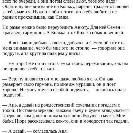
всех по очереди, а они потом слезы льют, тебе это надо?
Обрати лучше внимание на Кольку, парень страдает от любви
к тебе, мается. Нужно любить того, кто тебя любит, а не
разных проходимцев, как Семка.
Но разве можно было переубедить Анюту. Для неё Семен –
красавец, гармонист. А Колька что? Колька обыкновенный.
— Я все равно добьюсь своего, добьюсь и Семен обратит на
меня внимание, чего бы мне это не стоило, — говорила она
подруге, а та крутила пальцем у виска.
— Ну и зря! Не стоит этот Семка твоих переживаний, как бы
не пришлось тебе плакать…
— Вер, ну нравится он мне, даже люблю я его. Он как
развернет свою гармонь, по мне аж мурашки, он и поет
хорошо. Не могу ничего с собой поделать, — делилась она с
подругой.
— Ань, а давай на рождественский сочельник погадаем с
тобой. Поставим зеркало, зажжем свечу и будем вглядываться
в зеркало, там должно показаться лицо будущего мужа. Мне
бабка Нюра рассказывала как-то, они в молодости так гадали.
— А давай, — согласилась Аня.