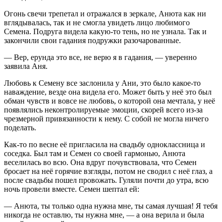
Огонь свечи трепетал и отражался в зеркале, Анюта как ни
вглядывалась, так и не смогла увидеть лицо любимого
Семена. Подруга видела какую-то тень, но не узнала. Так и
закончили свои гадания подружки разочарованные.
— Вер, ерунда это все, не верю я в гадания, — уверенно
заявила Аня.
Любовь к Семену все заслонила у Ани, это было какое-то
наваждение, везде она видела его. Может быть у неё это был
обман чувств и вовсе не любовь, о которой она мечтала, у неё
появлялись неконтролируемые эмоции, скорей всего из-за
чрезмерной привязанности к нему. С собой не могла ничего
поделать.
Как-то по весне её пригласила на свадьбу одноклассница и
соседка. Был там и Семен со своей гармонью, Анюта
веселилась во всю. Она вдруг почувствовала, что Семен
бросает на неё горячие взгляды, потом не сводил с неё глаз, а
после свадьбы пошел провожать. Гуляли почти до утра, всю
ночь провели вместе. Семен шептал ей:
— Анюта, ты только одна нужна мне, ты самая лучшая! Я тебя
никогда не оставлю, ты нужна мне, — а она верила и была