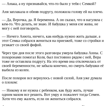
— Анька, а ну признавайся, что-то было у тебя с Семкой?
Аня заплакала и обняв подругу, положила голову ей на плечо.
— Да, Верочка, да. Я беременна. А он сказал, что я нагуляла с
кем-то. Что делать, не знаю. И бабушка у меня еле жива, не
могу с ней поговорить.
— Ничего Анюта, ничего, как-нибудь нужно жить дальше, а
этот Семка собрался жениться на приезжей, тоже со стройки и
уезжает со своей фифой.
Через три дня после этого разговора умерла бабушка Анны. С
похоронами помогал Коля, был постоянно рядом с ней, Вера
тоже не оставляла подругу. На это время она отключилась от
своей беременности, не забыла конечно, но смерть бабушки её
выбила из колеи.
После похорон все вернулось с новой силой, Аня уже думала
о плохом:
— Никому я не нужна с ребенком, как буду жить, лучше
одним махом все решить. Вот умру и пожалеет тогда Семен.
Хотя что ему жалеть, если он жениться собрался.