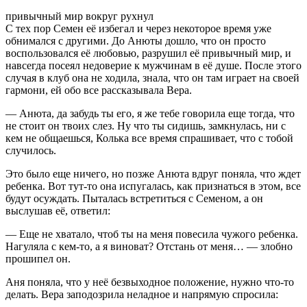
привычный мир вокруг рухнул
С тех пор Семен её избегал и через некоторое время уже
обнимался с другими. До Анюты дошло, что он просто
воспользовался её любовью, разрушил её привычный мир, и
навсегда посеял недоверие к мужчинам в её душе. После этого
случая в клуб она не ходила, знала, что он там играет на своей
гармони, ей обо все рассказывала Вера.
— Анюта, да забудь ты его, я же тебе говорила еще тогда, что
не стоит он твоих слез. Ну что ты сидишь, замкнулась, ни с
кем не общаешься, Колька все время спрашивает, что с тобой
случилось.
Это было еще ничего, но позже Анюта вдруг поняла, что ждет
ребенка. Вот тут-то она испугалась, как признаться в этом, все
будут осуждать. Пыталась встретиться с Семеном, а он
выслушав её, ответил:
— Еще не хватало, чтоб ты на меня повесила чужого ребенка.
Нагуляла с кем-то, а я виноват? Отстань от меня… — злобно
прошипел он.
Аня поняла, что у неё безвыходное положение, нужно что-то
делать. Вера заподозрила неладное и напрямую спросила: