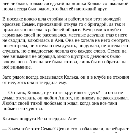
неё не было, только соседский парнишка Колька со школьной
поры всегда был рядом, это был её настоящий друг.
В поселке вовсю шла стройка и работал там этот молодой
красавец Семен, приехавший откуда-то с бригадой, да так и
прижился в поселке в рабочей общаге. Вечерами в клубе с
гармонью своей не расставался, местные девушки глаз с него
не сводили, влюбилась и Аня. Она не хотела на него смотреть,
но смотрела, не хотела о нем думать, но думала, не хотела его
слушать, но с жадностью ловила его каждое слово. Семен на
неё внимания не обращал, много шустрых девчонок было
вокруг него. Аня на все была готова, лишь бы он обратил на
неё внимание.
Зато рядом всегда оказывался Колька, он и в клубе не отходил
от неё, хоть она и твердила ему:
— Отстань, Колька, ну что ты крутишься здесь? – а он и не
думал отставать, он любил Анюту, но никому не рассказывал.
Любил своей тихой любовью и ждал, когда она все-таки
поймет его чувства.
Близкая подруга Вера твердила Ане:
— Зачем тебе этот Семка? Девки его разбаловали, перебирает