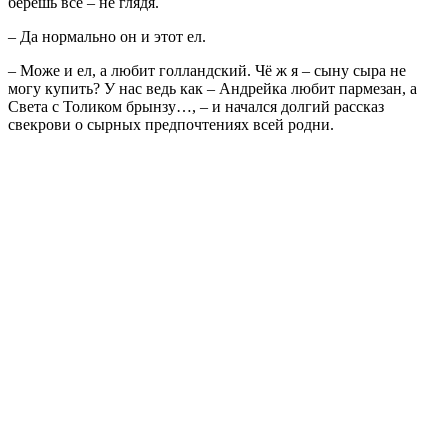
берешь всё – не глядя.
– Да нормально он и этот ел.
– Може и ел, а любит голландский. Чё ж я – сыну сыра не
могу купить? У нас ведь как – Андрейка любит пармезан, а
Света с Толиком брынзу…, – и начался долгий рассказ
свекрови о сырных предпочтениях всей родни.