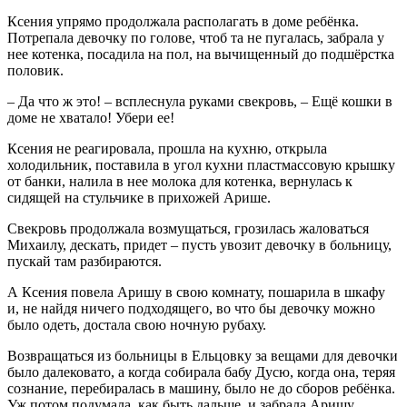
Ксения упрямо продолжала располагать в доме ребёнка.
Потрепала девочку по голове, чтоб та не пугалась, забрала у
нее котенка, посадила на пол, на вычищенный до подшёрстка
половик.
– Да что ж это! – всплеснула руками свекровь, – Ещё кошки в
доме не хватало! Убери ее!
Ксения не реагировала, прошла на кухню, открыла
холодильник, поставила в угол кухни пластмассовую крышку
от банки, налила в нее молока для котенка, вернулась к
сидящей на стульчике в прихожей Арише.
Свекровь продолжала возмущаться, грозилась жаловаться
Михаилу, дескать, придет – пусть увозит девочку в больницу,
пускай там разбираются.
А Ксения повела Аришу в свою комнату, пошарила в шкафу
и, не найдя ничего подходящего, во что бы девочку можно
было одеть, достала свою ночную рубаху.
Возвращаться из больницы в Ельцовку за вещами для девочки
было далековато, а когда собирала бабу Дусю, когда она, теряя
сознание, перебиралась в машину, было не до сборов ребёнка.
Уж потом подумала, как быть дальше, и забрала Аришу