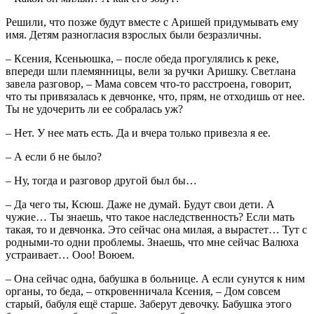
Решили, что позже будут вместе с Аришей придумывать ему
имя. Детям разногласия взрослых были безразличны.
– Ксения, Ксеньюшка, – после обеда прогулялись к реке,
впереди шли племянницы, вели за ручки Аришку. Светлана
завела разговор, – Мама совсем что-то расстроена, говорит,
что ты привязалась к девчонке, что, прям, не отходишь от нее.
Ты не удочерить ли ее собралась уж?
– Нет. У нее мать есть. Да и вчера только привезла я ее.
– А если б не было?
– Ну, тогда и разговор другой был бы…
– Да чего ты, Ксюш. Даже не думай. Будут свои дети. А
чужие… Ты знаешь, что такое наследственность? Если мать
такая, то и девчонка. Это сейчас она милая, а вырастет… Тут с
родными-то одни проблемы. Знаешь, что мне сейчас Валюха
устраивает… Ооо! Воюем.
– Она сейчас одна, бабушка в больнице. А если сунутся к ним
органы, то беда, – откровенничала Ксения, – Дом совсем
старый, бабуля ещё старше. Заберут девочку. Бабушка этого