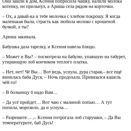
Они зашли в дом, Ксения попросила чашку, налили молока
котенку, он прильнул, а Ариша села рядом на корточки.
– Ох, а давай-ка и тебе молочка с хлебом покрошу. Я когда
маленькая была, страсть как любила молоко с крошеной
булкой, а ты?
Ариша закивала.
Бабушка дала тарелку, и Ксения навела блюдо.
– Может и Вы? – посмотрела на бабулю, упавшую на табурет,
утирающую лоб кончиком теплого платка.
– Нет, нет! Чё Вы… Вот ведь, уснула, дура старая,– все ещё
винилась баба Дуся, – Ночь продохала. Привязался кашель
чёй-то!
– В больницу б надо Вам…
– Да усё пройдет… Вот чаю с малиной попью… А тут
попила, морозило, да и уснула…
– Разрешите… ,– Ксения потрогала лоб старушки, – Да Вы
температурите, баб Дусь!