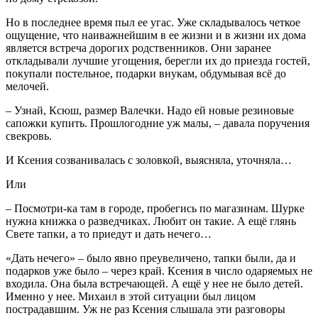
Но в последнее время пыл ее угас. Уже складывалось четкое
ощущение, что наиважнейшим в ее жизни и в жизни их дома
является встреча дорогих родственников. Они заранее
откладывали лучшие угощения, берегли их до приезда гостей,
покупали постельное, подарки внукам, обдумывая всё до
мелочей.
– Узнай, Ксюш, размер Валечки. Надо ей новые резиновые
сапожки купить. Прошлогодние уж малы, – давала поручения
свекровь.
И Ксения созванивалась с золовкой, выясняла, уточняла…
Или
– Посмотри-ка там в городе, пробегись по магазинам. Шурке
нужна книжка о разведчиках. Любит он такие. А ещё глянь
Свете тапки, а то приедут и дать нечего…
«Дать нечего» – было явно преувеличено, тапки были, да и
подарков уже было – через край. Ксения в число одаряемых не
входила. Она была встречающей. А ещё у нее не было детей.
Именно у нее. Михаил в этой ситуации был лицом
пострадавшим. Уж не раз Ксения слышала эти разговоры