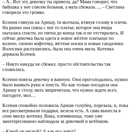
– А.. Вот эту девочку ты привела, да? Мама говорит, что
бабушка у нее совсем больная, а мать сбежала…, – Светлана
говорила это громко.
Ксения глянула на Аришу, та молчала, втянув голову в плечи.
На рынке она сняла с нее то платье, которое она вчера
пыталась спасти, но пятна до конца так и не отстирались. И
сейчас девочка была одета в новое жёлтое платьице по
колено, синюю кофточку, жёлтые носки и новые сандалики.
Волосики распушились, была она очень мила. Котенка
держала Ксения.
– Никто никуда не сбежал, просто обстоятельства так
сложились.
Ксения повела девочку в ванную. Они проголодались, нужно
было вымыть руки и поесть. Но как только посадила она
Аришу к столу, мать запричитала, что нужно ждать всех,
погодите, мол…
Ксения спокойно положила Арише голубец, порезала, и, пока
все рассматривали подарки, велела есть. А сама вынесла в
сени миску котенку. Вика, племянница, тоже уже
заинтересованно наблюдала за девочкой и котёнком.
– Какой он милый? А как его зовут?