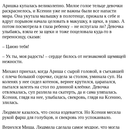
Аришка купалась великолепно. Милое голое тельце девочки
раскраснелось, и Ксении уже не важны были все напасти
мира. Она укутала малышку в полотенце, прижала к себе и
вдруг порывом начала целовать в макушку, в щеки, в ушко. А
потом посмотрела в глаза ребенку – не испугала ли? Девочка
улыбаясь, взяла ее за щеки и тоже поцеловала куда-то в
переносицу, сказав:
– Цаюю тебя!
– Ух ты, моя радость! – сердце билось от незнакомой щемящей
нежности.
Михаил приехал, когда Ариша с сырой головой, в съехавшей
с плеча большой сорочке, сидела за столом, уминала суп. На
коленях у нее сидел котенок, вернее крутился, царапался,
пытался залезть на стол по длинной клеёнке. Девочка
отвлекалась, суп разлила на скатерть, да и сама уляпалась.
Ксения, глядя на нее, улыбалась, свекровь, глядя на Ксению,
злилась.
Людмиле казалось, что сноха издевается. Но Ксения месила
рукой фарш для голубцов, и свекровь это успокаивало.
Вернулся Миша. Людмила сделала самое мудрое, что могла