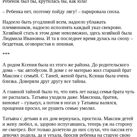
Ребенок был бы, крутилась бы, как юла!
– Ребенка нет, поэтому пойду лягу! – парировала сноха.
Надоело быть угодливой всем, надоело ублажать
племянников, надоело исполнять каждый указ свекрови.
Хозяйкой стать в этом доме невозможно, здесь хозяйкой была
Людмила Ивановна. И та в последнее время дулась на сноху –
бездетная, оговористая и ленивая.
***
А родом Ксения была из этого же района. До родительского
дома – час автобусом. В доме с ее матерью жил старший брат
Максим с семьёй. С Таней, женой брата, Ксюша была очень
близка. Доверяли друг другу все тайны.
А главной тайной было то, что пять лет назад семья брата чуть
не распалась. Татьяна уходила даже. Максюша, братик,
виноват – гульнул, а потом в ногах у Татьяны валялся,
прощения просил, не рушить семью умолял.
Татьяна с детьми в их дом вернулась, простила. Максим детей
и жену любил, и, здорово испугавшись, теперь уж на сторону
не смотрел. Вот только долетели до них слухи, что пассия его
девочку родила, да и уехала, бросив ребенка на старую свою