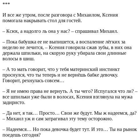
***
И все же утром, после разговора с Михаилом, Ксения
помогала накрывать стол для гостей.
– Ксюх, а надолго ль она у нас? – спрашивал Михаил.
– Пока бабушка ее не выпишется, а воспаление лёгких за
неделю не лечится, – Ксения говорила сжав зубы, в них она
держала шпильки, на скорую руку убирала свои длинные
волосы в шиш.
– А то мать говорит, что у тебя материнский инстинкт
проснулся, что ты теперь и не вернёшь бабке девочку.
Говорит, рехнулась совсем…
– Я не имею права не вернуть. А ты чего? Испугался что ли? –
все шпильки уже были в волосах, Ксения взглянула на мужа
задиристо.
– Да нет, я так… Просто… Свои же будут. Мы ж надеемся, да?
– Михаил уж и сам затрагивал эту тему осторожно.
– Надеемся… Но пока девочка будет тут. И это… Ты на рынок
поедешь сегодня?