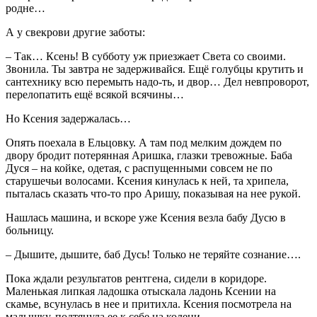
родне…
А у свекрови другие заботы:
– Так… Ксень! В субботу уж приезжает Света со своими.
Звонила. Ты завтра не задерживайся. Ещё голубцы крутить и
сантехнику всю перемыть надо-ть, и двор… Дел невпроворот,
перелопатить ещё всякой всячины…
Но Ксения задержалась…
Опять поехала в Ельцовку. А там под мелким дождем по
двору бродит потерянная Аришка, глазки тревожные. Баба
Дуся – на койке, одетая, с распущенными совсем не по
старушечьи волосами. Ксения кинулась к ней, та хрипела,
пыталась сказать что-то про Аришу, показывая на нее рукой.
Нашлась машина, и вскоре уже Ксения везла бабу Дусю в
больницу.
– Дышите, дышите, баб Дусь! Только не теряйте сознание….
Пока ждали результатов рентгена, сидели в коридоре.
Маленькая липкая ладошка отыскала ладонь Ксении на
скамье, всунулась в нее и притихла. Ксения посмотрела на
малышку, подтянула ее к себе на колени.