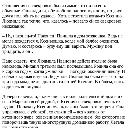
Отношения со свекровью были самые что ни на есть
обычные. Они ладили, обе любили одного мужчину, но друг
друга полюбить не удалось. Хоть встретила когда-то Ксению
Людмила так тепло, что, казалось – повезло ей со свекровью
несказанно:
– Ну, наконец-то! Наконец! Пришла в дом хозяюшка. Ведь не
могла дождаться я, Ксеньюшка, когда мой балбес оженится.
Думаю, и состарюсь – буду ему щи варить. Мужику под
тридцать, а он…
Надо сказать, что Людмила Ивановна действительно была
немолода. Михаил третьим был, последышем. Родила она его
к сорока годам, когда уж дочки — погодки окончили школу. И
сейчас старшая внучка Людмилы Ивановны была всего-то на
три года младше двадцатипятилетней Ксении. В общем, сноха
годилась во внучки.
Дочери навещали, съезжались в июле родительский дом в их
село Марьино всей родней, и Ксения со свекровью очень их
ждали. Поначалу Ксении очень важны были эти встречи. Она
управлялась с уборкой, со стряпней – вся красная от
кухонного жара, охваченная воодушевлением, без которого не
поворочаешь такую многотрудную домашнюю работу. Летала
по дому стрекозой.