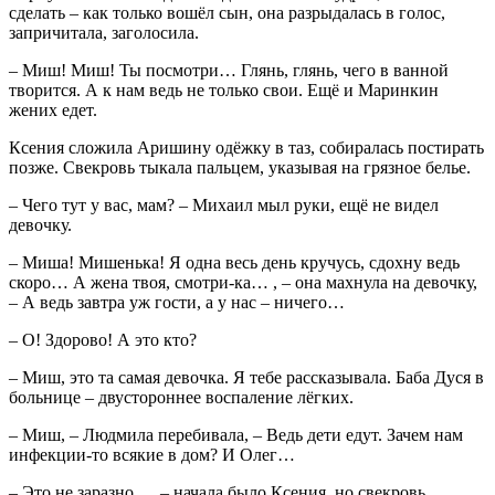
сделать – как только вошёл сын, она разрыдалась в голос,
запричитала, заголосила.
– Миш! Миш! Ты посмотри… Глянь, глянь, чего в ванной
творится. А к нам ведь не только свои. Ещё и Маринкин
жених едет.
Ксения сложила Аришину одёжку в таз, собиралась постирать
позже. Свекровь тыкала пальцем, указывая на грязное белье.
– Чего тут у вас, мам? – Михаил мыл руки, ещё не видел
девочку.
– Миша! Мишенька! Я одна весь день кручусь, сдохну ведь
скоро… А жена твоя, смотри-ка… , – она махнула на девочку,
– А ведь завтра уж гости, а у нас – ничего…
– О! Здорово! А это кто?
– Миш, это та самая девочка. Я тебе рассказывала. Баба Дуся в
больнице – двустороннее воспаление лёгких.
– Миш, – Людмила перебивала, – Ведь дети едут. Зачем нам
инфекции-то всякие в дом? И Олег…
– Это не заразно…, – начала было Ксения, но свекровь