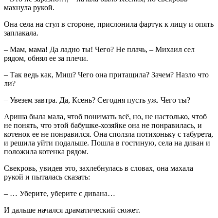
махнула рукой.
Она села на стул в стороне, прислонила фартук к лицу и опять
заплакала.
– Мам, мама! Да ладно ты! Чего? Не плачь, – Михаил сел
рядом, обнял ее за плечи.
– Так ведь как, Миш? Чего она притащила? Зачем? Назло что
ли?
– Увезем завтра. Да, Ксень? Сегодня пусть уж. Чего ты?
Ариша была мала, чтоб понимать всё, но, не настолько, чтоб
не понять, что этой бабушке-хозяйке она не понравилась, и
котенок ее не понравился. Она сползла потихоньку с табурета,
и решила уйти подальше. Пошла в гостиную, села на диван и
положила котенка рядом.
Свекровь, увидев это, захлебнулась в словах, она махала
рукой и пыталась сказать:
– … Уберите, уберите с дивана…
И дальше начался драматический сюжет.