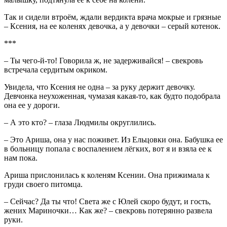
Так и сидели втроём, ждали вердикта врача мокрые и грязные
– Ксения, на ее коленях девочка, а у девочки – серый котенок.
***
– Ты чего-й-то! Говорила ж, не задерживайся! – свекровь
встречала сердитым окриком.
Увидела, что Ксения не одна – за руку держит девочку.
Девчонка неухоженная, чумазая какая-то, как будто подобрала
она ее у дороги.
– А это кто? – глаза Людмилы округлились.
– Это Ариша, она у нас поживет. Из Ельцовки она. Бабушка ее
в больницу попала с воспалением лёгких, вот я и взяла ее к
нам пока.
Ариша прислонилась к коленям Ксении. Она прижимала к
груди своего питомца.
– Сейчас? Да ты что! Света же с Юлей скоро будут, и гость,
жених Мариночки… Как же? – свекровь потерянно развела
руки.