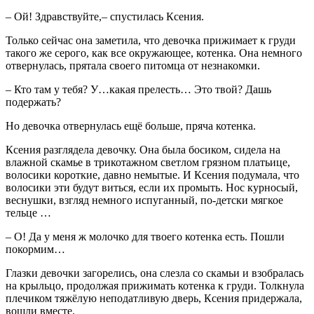
– Ой! Здравствуйте,– спустилась Ксения.
Только сейчас она заметила, что девочка прижимает к груди
такого же серого, как все окружающее, котенка. Она немного
отвернулась, прятала своего питомца от незнакомки.
– Кто там у тебя? У…какая прелесть… Это твой? Дашь
подержать?
Но девочка отвернулась ещё больше, пряча котенка.
Ксения разглядела девочку. Она была босиком, сидела на
влажной скамье в трикотажном светлом грязном платьице,
волосики короткие, давно немытые. И Ксения подумала, что
волосики эти будут виться, если их промыть. Нос курносый,
веснушки, взгляд немного испуганный, по-детски мягкое
тельце …
– О! Да у меня ж молочко для твоего котенка есть. Пошли
покормим…
Глазки девочки загорелись, она слезла со скамьи и взобралась
на крыльцо, продолжая прижимать котенка к груди. Толкнула
плечиком тяжёлую неподатливую дверь, Ксения придержала,
вошли вместе.