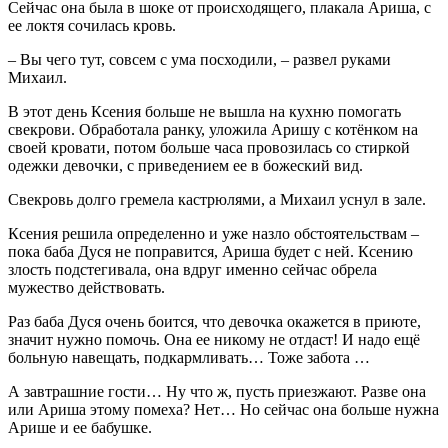
Сейчас она была в шоке от происходящего, плакала Ариша, с
ее локтя сочилась кровь.
– Вы чего тут, совсем с ума посходили, – развел руками
Михаил.
В этот день Ксения больше не вышла на кухню помогать
свекрови. Обработала ранку, уложила Аришу с котёнком на
своей кровати, потом больше часа провозилась со стиркой
одежки девочки, с приведением ее в божеский вид.
Свекровь долго гремела кастрюлями, а Михаил уснул в зале.
Ксения решила определенно и уже назло обстоятельствам –
пока баба Дуся не поправится, Ариша будет с ней. Ксению
злость подстегивала, она вдруг именно сейчас обрела
мужество действовать.
Раз баба Дуся очень боится, что девочка окажется в приюте,
значит нужно помочь. Она ее никому не отдаст! И надо ещё
больную навещать, подкармливать… Тоже забота …
А завтрашние гости… Ну что ж, пусть приезжают. Разве она
или Ариша этому помеха? Нет… Но сейчас она больше нужна
Арише и ее бабушке.