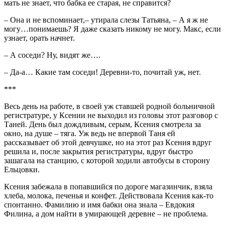
мать не знает, что бабка ее старая, не справится?
– Она и не вспоминает,– утирала слезы Татьяна, – А я ж не
могу…понимаешь? Я даже сказать никому не могу. Макс, если
узнает, орать начнет.
– А соседи? Ну, видят же….
– Да-а… Какие там соседи! Деревни-то, почитай уж, нет.
***
Весь день на работе, в своей уж ставшей родной больничной
регистратуре, у Ксении не выходил из головы этот разговор с
Таней. День был дождливым, серым, Ксения смотрела за
окно, на душе – тяга. Уж ведь не впервой Таня ей
рассказывает об этой девчушке, но на этот раз Ксения вдруг
решила и, после закрытия регистратуры, вдруг быстро
зашагала на станцию, с которой ходили автобусы в сторону
Ельцовки.
Ксения забежала в попавшийся по дороге магазинчик, взяла
хлеба, молока, печенья и конфет. Действовала Ксения как-то
спонтанно. Фамилию и имя бабки она знала – Евдокия
Филина, а дом найти в умирающей деревне – не проблема.