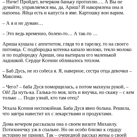
– Ниче! Пройдет, вечерком баньку протоплю…. А Вы не
думайте, управляемся мы, да, Ариш? И накормлена она и
напоена. Яйца есть и капуста в яме. Картошку вон варим.
– А я и не думаю…
– Это ведь временно, болею-то… А так-то …
Ариша кушала с аппетитом, глядя то в тарелку, то на своего
питомца. С подбородка котенка капало молоко, текло молоко
и по подбородку Ариши, она вытирала его маленькой
ладошкой. Сердце Ксении обливалось теплом.
– Баб Дусь, не из собеса я. Я, наверное, сестра отца девочки –
Максима.
– Чего? – баба Дуся поморщилась, а потом махнула рукой, –
Ой! Да нуть-ка. Галька-то моя, хоть и внучка, но скажу – с кем
только … Поди узнай, кто там отец?
Уехала Ксения неспокойная. Баба Дуся явно больна. Решила,
что завтра навестит их с лекарствами и продуктами.
Дома вечером рассказала она о своем визите Михаилу.
Потихонечку уж в спальне. Но он особо близко к сердцу
историю не принял. Так – очередной рассказ жены о своей