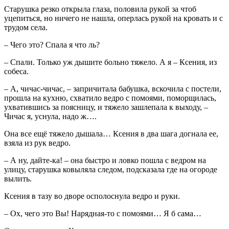
Старушка резко открыла глаза, половила рукой за чтоб
уцепиться, но ничего не нашла, оперлась рукой на кровать и с
трудом села.
– Чего это? Спала я что ль?
– Спали. Только уж дышите больно тяжело. А я – Ксения, из
собеса.
– А, чичас-чичас, – запричитала бабушка, вскочила с постели,
прошла на кухню, схватило ведро с помоями, поморщилась,
ухватившись за поясницу, и тяжело зашлепала к выходу, –
Чичас я, уснула, надо ж….
Она все ещё тяжело дышала… Ксения в два шага догнала ее,
взяла из рук ведро.
– А ну, дайте-ка! – она быстро и ловко пошла с ведром на
улицу, старушка ковыляла следом, подсказала где на огороде
вылить.
Ксения в тазу во дворе осполоснула ведро и руки.
– Ох, чего это Вы! Нарядная-то с помоями… Я б сама…