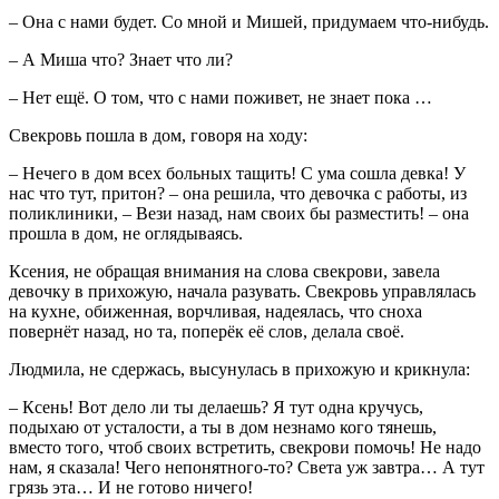
– Она с нами будет. Со мной и Мишей, придумаем что-нибудь.
– А Миша что? Знает что ли?
– Нет ещё. О том, что с нами поживет, не знает пока …
Свекровь пошла в дом, говоря на ходу:
– Нечего в дом всех больных тащить! С ума сошла девка! У
нас что тут, притон? – она решила, что девочка с работы, из
поликлиники, – Вези назад, нам своих бы разместить! – она
прошла в дом, не оглядываясь.
Ксения, не обращая внимания на слова свекрови, завела
девочку в прихожую, начала разувать. Свекровь управлялась
на кухне, обиженная, ворчливая, надеялась, что сноха
повернёт назад, но та, поперёк её слов, делала своё.
Людмила, не сдержась, высунулась в прихожую и крикнула:
– Ксень! Вот дело ли ты делаешь? Я тут одна кручусь,
подыхаю от усталости, а ты в дом незнамо кого тянешь,
вместо того, чтоб своих встретить, свекрови помочь! Не надо
нам, я сказала! Чего непонятного-то? Света уж завтра… А тут
грязь эта… И не готово ничего!