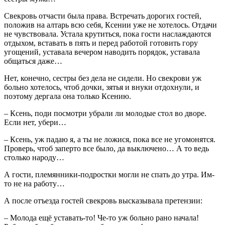
Свекровь отчасти была права. Встречать дорогих гостей,
положив на алтарь всю себя, Ксении уже не хотелось. Отдачи
не чувствовала. Устала крутиться, пока гости наслаждаются
отдыхом, вставать в пять и перед работой готовить гору
угощений, уставала вечером наводить порядок, уставала
общаться даже…
Нет, конечно, сестры без дела не сидели. Но свекрови уж
больно хотелось, чтоб дочки, зятья и внуки отдохнули, и
поэтому дергала она только Ксению.
– Ксень, поди посмотри убрали ли молодые стол во дворе.
Если нет, убери…
– Ксень, уж падаю я, а ты не ложися, пока все не угомонятся.
Проверь, чтоб заперто все было, да выключено… А то ведь
столько народу…
А гости, племянники-подростки могли не спать до утра. Им-
то не на работу…
А после отъезда гостей свекровь высказывала претензии:
– Молода ещё уставать-то! Че-то уж больно рано начала!