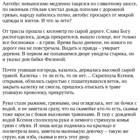
Автобус невыносимо медленно тащился по слякотному шоссе,
по оконным стёклам хлестал дождь пополам с дорожной
грязью, народу набилось полно, автобус просырел от мокрой
одежды и зонтов. И что за лето?
От трассы прошла с километр по сырой дороге. Слава Богу
распогодилось, дождь прекратился, вышло солнце, вот только
все босоножки – в грязи. Время было дневное, но никого по
дороге она не повстречала. Видать и правда – умирает
деревня. В первом же попавшемся дворе увидела старика, он
и указал дом бабки Филиной.
Почти упавшая изгородь, казалось, держалась высокой сырой
травой. Калитка – то ли есть, то ли нет… Скрипнула Ксения,
открывая, облилась сыростью с пошатнувшихся веток, но
закрыть калитку не смогла, пришлось отыскать в траве
упавшую проволоку, прикрутить.
Руки стали рыжими, грязными, она огляделась, нет ли бочки с
водой, и не заметила сразу, что на скамейке кто-то есть, скамья
тоже заросла с боков высокими травинами. В тазу с дождевой
водой Ксения сполоснула руки и немного стряхнула комья
грязи с обуви. И лишь когда поднялась на крыльцо и
посмотрела вниз, заметила маленькую девочку – такую же
серую, как изба, скамья и весь этот двор.