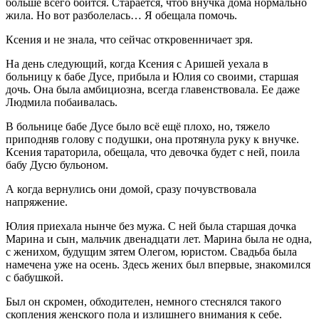
больше всего боится. Старается, чтоб внучка дома нормально
жила. Но вот разболелась… Я обещала помочь.
Ксения и не знала, что сейчас откровенничает зря.
На день следующий, когда Ксения с Аришей уехала в
больницу к бабе Дусе, прибыла и Юлия со своими, старшая
дочь. Она была амбициозна, всегда главенствовала. Ее даже
Людмила побаивалась.
В больнице бабе Дусе было всё ещё плохо, но, тяжело
приподняв голову с подушки, она протянула руку к внучке.
Ксения тараторила, обещала, что девочка будет с ней, поила
бабу Дусю бульоном.
А когда вернулись они домой, сразу почувствовала
напряжение.
Юлия приехала нынче без мужа. С ней была старшая дочка
Марина и сын, мальчик двенадцати лет. Марина была не одна,
с женихом, будущим зятем Олегом, юристом. Свадьба была
намечена уже на осень. Здесь жених был впервые, знакомился
с бабушкой.
Был он скромен, обходителен, немного стеснялся такого
скопления женского пола и излишнего внимания к себе.