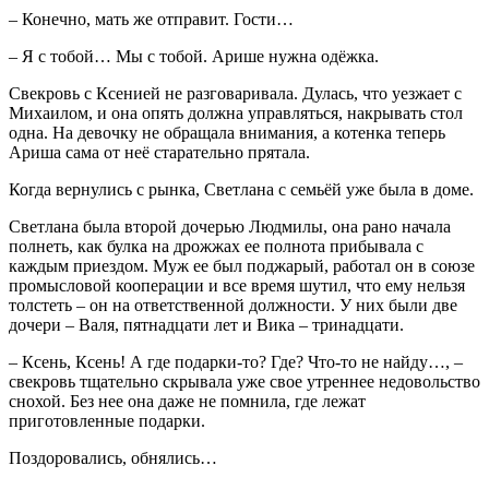
– Конечно, мать же отправит. Гости…
– Я с тобой… Мы с тобой. Арише нужна одёжка.
Свекровь с Ксенией не разговаривала. Дулась, что уезжает с
Михаилом, и она опять должна управляться, накрывать стол
одна. На девочку не обращала внимания, а котенка теперь
Ариша сама от неё старательно прятала.
Когда вернулись с рынка, Светлана с семьёй уже была в доме.
Светлана была второй дочерью Людмилы, она рано начала
полнеть, как булка на дрожжах ее полнота прибывала с
каждым приездом. Муж ее был поджарый, работал он в союзе
промысловой кооперации и все время шутил, что ему нельзя
толстеть – он на ответственной должности. У них были две
дочери – Валя, пятнадцати лет и Вика – тринадцати.
– Ксень, Ксень! А где подарки-то? Где? Что-то не найду…, –
свекровь тщательно скрывала уже свое утреннее недовольство
снохой. Без нее она даже не помнила, где лежат
приготовленные подарки.
Поздоровались, обнялись…