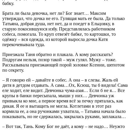
бабку.
Брата ли была девочка, нет ли? Бог знает… Максим
утверждал, что дочка не его. Гулящая мать ее была. Да только
Татьяна, добрая душа, нет нет, да и поедет в Ельцовку, в
старую покосившуюся избу. Представлялась работником
собеса, помогала. То круп отвезёт бабке, то картошки, то
одёжку – вся одежда, из которой выросла дочка Катя
перекочевывала туда.
Приезжала Таня обратно и плакала. А кому рассказать?
Подругам нельзя, позор такой – муж гулял. Мужу – тоже.
Рассказывала приезжающей порой золовке Ксении, шепотом
по секрету.
– Я говорю ей – давайте в собес. А она – в слезы. Жаль ей
дитя в детдом отдавать. А сама…Ох, Ксюш, ты б видела! Сама
еле ходит, еле видит. Девчонка чума-азая… Если б не я… Все
крупы в банки пересыпала, мыши у них… Девчонка уж
привыкла ко мне, а первое время всё за печку пряталась, как
дикая. Я ее и вытащить не могла. Котлетами в этот раз
кормила ее, а она ручонками ухватила, – Татьяна начала было
показывать, но не сдержалась, закрылась руками, заплакала…
– Вот так, Тань. Кому Бог не даёт, а кому – не надо… Неужто