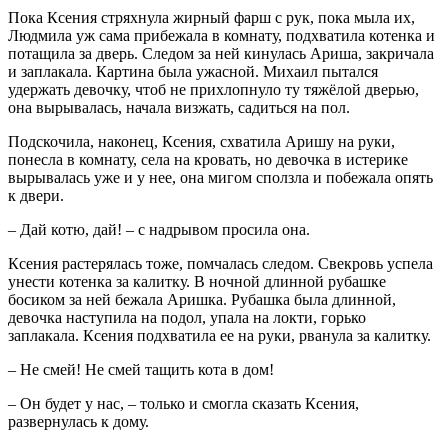
Пока Ксения стряхнула жирный фарш с рук, пока мыла их,
Людмила уж сама прибежала в комнату, подхватила котенка и
потащила за дверь. Следом за ней кинулась Ариша, закричала
и заплакала. Картина была ужасной. Михаил пытался
удержать девочку, чтоб не прихлопнуло ту тяжёлой дверью,
она вырывалась, начала визжать, садиться на пол.
Подскочила, наконец, Ксения, схватила Аришу на руки,
понесла в комнату, села на кровать, но девочка в истерике
вырывалась уже и у нее, она мигом сползла и побежала опять
к двери.
– Дай котю, дай! – с надрывом просила она.
Ксения растерялась тоже, помчалась следом. Свекровь успела
унести котенка за калитку. В ночной длинной рубашке
босиком за ней бежала Аришка. Рубашка была длинной,
девочка наступила на подол, упала на локти, горько
заплакала. Ксения подхватила ее на руки, рванула за калитку.
– Не смей! Не смей тащить кота в дом!
– Он будет у нас, – только и смогла сказать Ксения,
развернулась к дому.