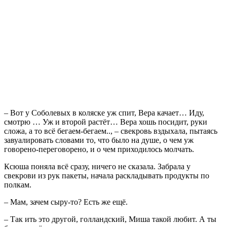
– Вот у Соболевых в коляске уж спит, Вера качает… Иду,
смотрю … Уж и второй растёт… Вера хошь посидит, руки
сложа, а то всё бегаем-бегаем.., – свекровь вздыхала, пытаясь
завуалировать словами то, что было на душе, о чем уж
говорено-переговорено, и о чем приходилось молчать.
Ксюша поняла всё сразу, ничего не сказала. Забрала у
свекрови из рук пакеты, начала раскладывать продукты по
полкам.
– Мам, зачем сыру-то? Есть же ещё.
– Так ить это другой, голландский, Миша такой любит. А ты