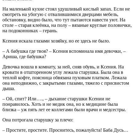
На маленькой кухне стоял удушливый кислый запах. Если не
смотреть на убогую с отвалившимися дверцами мебель,
обстановку, видно было, что тут пытаются навести уют. На
столе – старая клеёнка, на полу – вязаные круглые половички,
на подоконниках – герань.
Ксения искала глазами хозяйку, но ее здесь не было.
– А бабушка где твоя? – Ксения вспоминала имя девочки, –
Ариша, где бабушка?
Девочка вошла в комнату, за ней, сняв обувь, и Ксения. На
кровати в отшторенном углу лежала старушка. Была она в
теплой кофте, поясница обвязана пуховым платком. Лежала
она неподвижно, с закрытыми глазами, тяжело с присвистом
дыша.
– Ой, спит? Или…., – дыхание старушки Ксении не
понравилось. Хоть и не медик она, но к медицине была
близка – уж пять лет ее коллегами были врачи и медсестры.
Она потрогала старушку за плечо:
– Простите, простите. Проснитесь, пожалуйста! Баба Дусь…