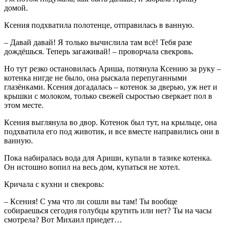
домой.
Ксения подхватила полотенце, отправилась в ванную.
– Давай давай! Я только вычислила там всё! Тебя разе
дождёшься. Теперь загаживай! – проворчала свекровь.
Но тут резко остановилась Ариша, потянула Ксению за руку –
котенка нигде не было, она рыскала перепуганными
глазёнками. Ксения догадалась – котенок за дверью, уж нет и
крышки с молоком, только свежей сыростью сверкает пол в
этом месте.
Ксения выглянула во двор. Котенок был тут, на крыльце, она
подхватила его под животик, и все вместе направились они в
ванную.
Пока набиралась вода для Ариши, купали в тазике котенка.
Он истошно вопил на весь дом, купаться не хотел.
Кричала с кухни и свекровь:
– Ксения! С ума что ли сошли вы там! Ты вообще
собираешься сегодня голубцы крутить или нет? Ты на часы
смотрела? Вот Михаил приедет…