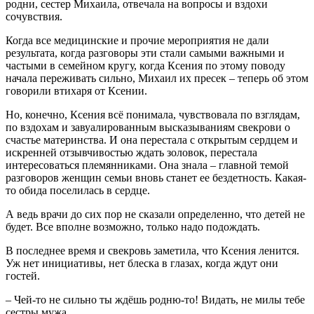
родни, сестер Михаила, отвечала на вопросы и вздохи
сочувствия.
Когда все медицинские и прочие мероприятия не дали
результата, когда разговоры эти стали самыми важными и
частыми в семейном кругу, когда Ксения по этому поводу
начала переживать сильно, Михаил их пресек – теперь об этом
говорили втихаря от Ксении.
Но, конечно, Ксения всё понимала, чувствовала по взглядам,
по вздохам и завуалированным высказываниям свекрови о
счастье материнства. И она перестала с открытым сердцем и
искренней отзывчивостью ждать золовок, перестала
интересоваться племянниками. Она знала – главной темой
разговоров женщин семьи вновь станет ее бездетность. Какая-
то обида поселилась в сердце.
А ведь врачи до сих пор не сказали определенно, что детей не
будет. Все вполне возможно, только надо подождать.
В последнее время и свекровь заметила, что Ксения ленится.
Уж нет инициативы, нет блеска в глазах, когда ждут они
гостей.
– Чей-то не сильно ты ждёшь родню-то! Видать, не милы тебе
сестры мужа…