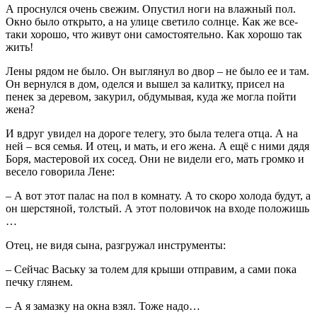
А проснулся очень свежим. Опустил ноги на влажный пол.
Окно было открыто, а на улице светило солнце. Как же все-
таки хорошо, что живут они самостоятельно. Как хорошо так
жить!
Лены рядом не было. Он выглянул во двор – не было ее и там.
Он вернулся в дом, оделся и вышел за калитку, присел на
пенек за деревом, закурил, обдумывая, куда же могла пойти
жена?
И вдруг увидел на дороге телегу, это была телега отца. А на
ней – вся семья. И отец, и мать, и его жена. А ещё с ними дядя
Боря, мастеровой их сосед. Они не видели его, мать громко и
весело говорила Лене:
– А вот этот палас на пол в комнату. А то скоро холода будут, а
он шерстяной, толстый. А этот половичок на входе положишь
…
Отец, не видя сына, разгружал инструменты:
– Сейчас Ваську за толем для крыши отправим, а сами пока
печку глянем.
– А я замазку на окна взял. Тоже надо…