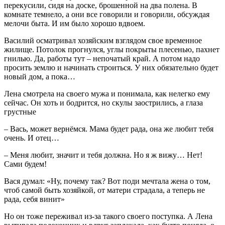
перекусили, сидя на доске, брошенной на два полена. В
комнате темнело, а они все говорили и говорили, обсуждая
мелочи быта. И им было хорошо вдвоем.
Василий осматривал хозяйским взглядом свое временное
жилище. Потолок прогнулся, углы покрыты плесенью, пахнет
гнилью. Да, работы тут – непочатый край. А потом надо
просить землю и начинать строиться. У них обязательно будет
новый дом, а пока…
Лена смотрела на своего мужа и понимала, как нелегко ему
сейчас. Он хоть и бодрится, но скулы заострились, а глаза
грустные
– Вась, может вернёмся. Мама будет рада, она же любит тебя
очень. И отец…
– Меня любит, значит и тебя должна. Но я ж вижу… Нет!
Сами будем!
Вася думал: «Ну, почему так? Вот поди мечтала жена о том,
чтоб самой быть хозяйкой, от матери страдала, а теперь не
рада, себя винит»
Но он тоже переживал из-за такого своего поступка. А Лена