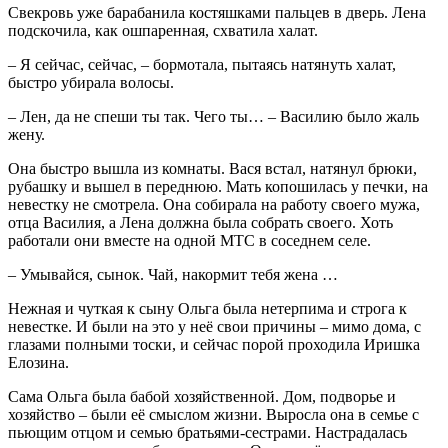
Свекровь уже барабанила костяшками пальцев в дверь. Лена
подскочила, как ошпаренная, схватила халат.
– Я сейчас, сейчас, – бормотала, пытаясь натянуть халат,
быстро убирала волосы.
– Лен, да не спеши ты так. Чего ты… – Василию было жаль
жену.
Она быстро вышла из комнаты. Вася встал, натянул брюки,
рубашку и вышел в переднюю. Мать копошилась у печки, на
невестку не смотрела. Она собирала на работу своего мужа,
отца Василия, а Лена должна была собрать своего. Хоть
работали они вместе на одной МТС в соседнем селе.
– Умывайся, сынок. Чай, накормит тебя жена …
Нежная и чуткая к сыну Ольга была нетерпима и строга к
невестке. И были на это у неё свои причины – мимо дома, с
глазами полными тоски, и сейчас порой проходила Иришка
Елозина.
Сама Ольга была бабой хозяйственной. Дом, подворье и
хозяйство – были её смыслом жизни. Выросла она в семье с
пьющим отцом и семью братьями-сестрами. Настрадалась