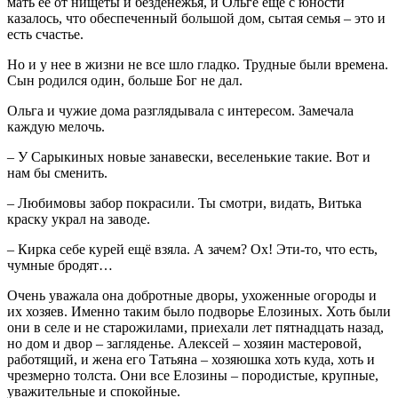
мать ее от нищеты и безденежья, и Ольге ещё с юности
казалось, что обеспеченный большой дом, сытая семья – это и
есть счастье.
Но и у нее в жизни не все шло гладко. Трудные были времена.
Сын родился один, больше Бог не дал.
Ольга и чужие дома разглядывала с интересом. Замечала
каждую мелочь.
– У Сарыкиных новые занавески, веселенькие такие. Вот и
нам бы сменить.
– Любимовы забор покрасили. Ты смотри, видать, Витька
краску украл на заводе.
– Кирка себе курей ещё взяла. А зачем? Ох! Эти-то, что есть,
чумные бродят…
Очень уважала она добротные дворы, ухоженные огороды и
их хозяев. Именно таким было подворье Елозиных. Хоть были
они в селе и не старожилами, приехали лет пятнадцать назад,
но дом и двор – загляденье. Алексей – хозяин мастеровой,
работящий, и жена его Татьяна – хозяюшка хоть куда, хоть и
чрезмерно толста. Они все Елозины – породистые, крупные,
уважительные и спокойные.