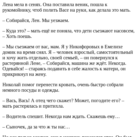
Лена мела в сенях. Она поставила веник, пошла к
рукомойнику, чтоб полить Васе на руки, как делала это мать.
– Собирайся, Лен. Мы уезжаем.
– Куда это? – мать ещё не поняла, что дети съезжают насовсем,
– Хоть поешь.
– Мы съезжаем от вас, мам. Я у Никифоровых в Емелихе
домик на время снял. Я – человек взрослый, самостоятельный
и хочу жить отдельно, своей семьей, – он повернулся к
растерянной Лене, – Собирайся, машина же ждёт. Некогда.
Одевайся! – стараясь подавить в себе жалость к матери, он
прикрикнул на жену.
Николай помог перенести кровать, очень быстро собрали
немного посуды и одежды.
– Вась, Вась! А отец чего скажет? Может, погодите его? –
мать растерялась и притихла.
– Водитель спешит. Некогда нам ждать. Скажешь ему…
– Сыночек, да за что ж ты нас…