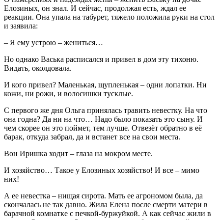
Елозиных, он знал. И сейчас, продолжая есть, ждал ее
реакции. Она упала на табурет, тяжело положила руки на стол
и заявила:
– Я ему устрою – жениться…
Но однако Васька расписался и привел в дом эту тихоню.
Видать, околдовала.
И кого привел? Маленькая, щупленькая – одни лопатки. Ни
кожи, ни рожи, и волосишки тусклые.
С первого же дня Ольга принялась травить невестку. На что
она годна? Да ни на что… Надо было показать это сыну. И
чем скорее он это поймет, тем лучше. Отвезёт обратно в её
барак, откуда забрал, да и встанет все на свои места.
Вон Иришка ходит – глаза на мокром месте.
И хозяйство… Такое у Елозиных хозяйство! И все – мимо
них!
А ее невестка – нищая сирота. Мать ее агрономом была, да
скончалась не так давно. Жила Елена после смерти матери в
барачной комнатке с печкой-буржуйкой. А как сейчас жили в