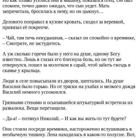
Но как только уселись они в машину, показался отец. Он был
спокоен, точно давно ожидал, что сын уедет. Мать
запричитала, бросилась к нему, но он цыкнул…
Деловито поправил в кузове кровать, сходил за веревкой,
привязал её покрепче.
– Чай, там печь некудышная, – сказал он спокойно о времянке,
– Смотрите, не застудитесь.
А уж сколько горечи было у него на душе, одному Богу
известно. Лишь в глазах его блеснула боль, но он тут же
отвернулся, пошел за молотком в сарай, чтоб забить гвоздь в
скамье у крыльца.
Люди в селе повысыпали из дворов, шептались. На душе
Василия было горько. Но от тряски на ухабах и мелкого дождя
Василий немного успокоился.
Грязными стенами и осыпавшейся штукатуркой встретила их
развалюха. Вещи перетащили.
– Да-а! – потянул Николай, – И как вы жить-то тут будете?
Они стояли посреди времянки, настороженно вслушиваясь в
необычную тишину. Лена находилась в каком-то полусне. Вот,