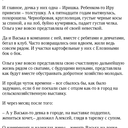
И главное, дочка у них одна – Иришка. Ребенком-то Иру
привезли – толстушку. А к пятнадцати годам вытянулась,
похорошела. Чернобровая, круглолицая, густые черные косы
за спиной, а на лоб, буйно кучерявясь, падает густая челка.
Ольга уже вовсю представляла её своей невесткой.
Да и Васька в компании с ней, вместе с ребятами и девчатами,
бегал в клуб. Часто возвращались они вдвоем, жили ведь
совсем рядом. И участки картофельные у них с Елозиными
бок о бок.
Ольга уже вовсю представляла свою счастливую дальнейшую
жизнь рядом со сватами, с будущими внуками, представляла
как будут вместе обустраивать добротное хозяйство молодых.
И пройди чуток времени – все сбылось бы, как было
задумано, если б не поехали сын с отцом как-то в город на
сельскохозяйственную выставку.
И через месяц после того:
– А у Васьки-то девка в городе, на выставке подцепил,
жениться хочет,– доложил Алексей, глядя в тарелку с супом.
О намерениях и надеждах жены – женить Ваську на дочке