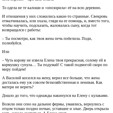
То одела не те калоши и «опозорила» её на всю деревню.
И отношения у них сложились какие-то странные. Свекровь
отмалчивалась, или охала, глядя на ее помощь, и, вместо того,
чтобы научить, подсказать, жаловалась сыну, когда тот
возвращался с работы:
– Ты посмотри, как твоя жена печь побелила. Поди,
полюбуйся.
Или
– Чуть корову не извела Елена твоя прекрасная, солому ей в
кормушку сунула… Ты подумай! С такой подмогой скоро по
миру пойдем!
А Василий косился на жену, верил все больше, что жена
досталась ему уж совсем безхозяйственная и ленивая. Как
матери не верить?
Дошло до того, что однажды накинулся на Елену с кулаками.
Возили они сено на дальние фермы, умаялись, вернулись с
отцом только поздно ночью, уставшие и злые. Дверь открыла