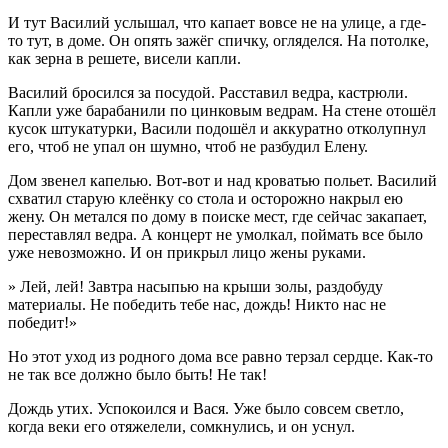
И тут Василий услышал, что капает вовсе не на улице, а где-
то тут, в доме. Он опять зажёг спичку, огляделся. На потолке,
как зерна в решете, висели капли.
Василий бросился за посудой. Расставил ведра, кастрюли.
Капли уже барабанили по цинковым ведрам. На стене отошёл
кусок штукатурки, Васили подошёл и аккуратно отколупнул
его, чтоб не упал он шумно, чтоб не разбудил Елену.
Дом звенел капелью. Вот-вот и над кроватью польет. Василий
схватил старую клеёнку со стола и осторожно накрыл ею
жену. Он метался по дому в поиске мест, где сейчас закапает,
переставлял ведра. А концерт не умолкал, поймать все было
уже невозможно. И он прикрыл лицо жены руками.
» Лей, лей! Завтра насыпью на крыши золы, раздобуду
материалы. Не победить тебе нас, дождь! Никто нас не
победит!»
Но этот уход из родного дома все равно терзал сердце. Как-то
не так все должно было быть! Не так!
Дождь утих. Успокоился и Вася. Уже было совсем светло,
когда веки его отяжелели, сомкнулись, и он уснул.