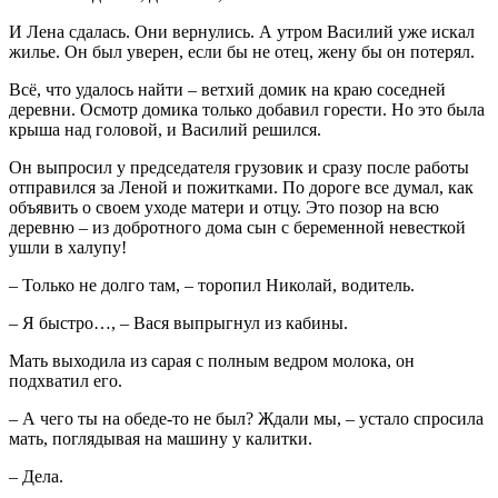
И Лена сдалась. Они вернулись. А утром Василий уже искал
жилье. Он был уверен, если бы не отец, жену бы он потерял.
Всё, что удалось найти – ветхий домик на краю соседней
деревни. Осмотр домика только добавил горести. Но это была
крыша над головой, и Василий решился.
Он выпросил у председателя грузовик и сразу после работы
отправился за Леной и пожитками. По дороге все думал, как
объявить о своем уходе матери и отцу. Это позор на всю
деревню – из добротного дома сын с беременной невесткой
ушли в халупу!
– Только не долго там, – торопил Николай, водитель.
– Я быстро…, – Вася выпрыгнул из кабины.
Мать выходила из сарая с полным ведром молока, он
подхватил его.
– А чего ты на обеде-то не был? Ждали мы, – устало спросила
мать, поглядывая на машину у калитки.
– Дела.