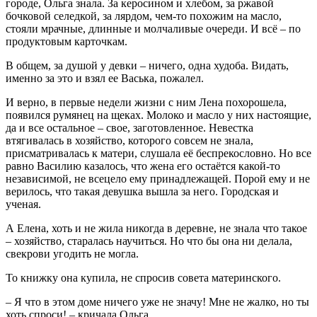
городе, Ольга знала. За керосином и хлебом, за ржавой
бочковой селедкой, за лярдом, чем-то похожим на масло,
стояли мрачные, длинные и молчаливые очереди. И всё – по
продуктовым карточкам.
В общем, за душой у девки – ничего, одна худоба. Видать,
именно за это и взял ее Васька, пожалел.
И верно, в первые недели жизни с ним Лена похорошела,
появился румянец на щеках. Молоко и масло у них настоящие,
да и все остальное – свое, заготовленное. Невестка
втягивалась в хозяйство, которого совсем не знала,
присматривалась к матери, слушала её беспрекословно. Но все
равно Василию казалось, что жена его остаётся какой-то
независимой, не всецело ему принадлежащей. Порой ему и не
верилось, что такая девушка вышла за него. Городская и
ученая.
А Елена, хоть и не жила никогда в деревне, не знала что такое
– хозяйство, старалась научиться. Но что бы она ни делала,
свекрови угодить не могла.
То книжку она купила, не спросив совета материнского.
– Я что в этом доме ничего уже не значу! Мне не жалко, но ты
хоть спроси! – кричала Ольга.