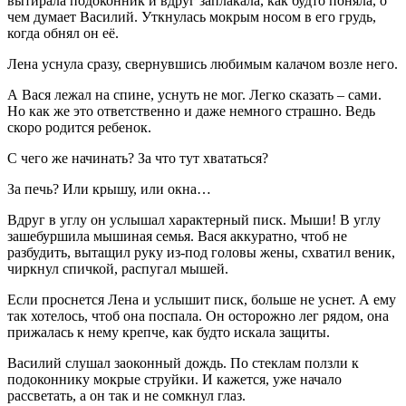
вытирала подоконник и вдруг заплакала, как будто поняла, о
чем думает Василий. Уткнулась мокрым носом в его грудь,
когда обнял он её.
Лена уснула сразу, свернувшись любимым калачом возле него.
А Вася лежал на спине, уснуть не мог. Легко сказать – сами.
Но как же это ответственно и даже немного страшно. Ведь
скоро родится ребенок.
С чего же начинать? За что тут хвататься?
За печь? Или крышу, или окна…
Вдруг в углу он услышал характерный писк. Мыши! В углу
зашебуршила мышиная семья. Вася аккуратно, чтоб не
разбудить, вытащил руку из-под головы жены, схватил веник,
чиркнул спичкой, распугал мышей.
Если проснется Лена и услышит писк, больше не уснет. А ему
так хотелось, чтоб она поспала. Он осторожно лег рядом, она
прижалась к нему крепче, как будто искала защиты.
Василий слушал заоконный дождь. По стеклам ползли к
подоконнику мокрые струйки. И кажется, уже начало
рассветать, а он так и не сомкнул глаз.