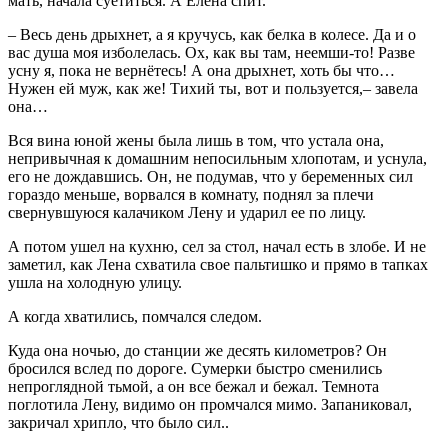
мать, начала суетиться. А Елена спит.
– Весь день дрыхнет, а я кручусь, как белка в колесе. Да и о
вас душа моя изболелась. Ох, как вы там, неемши-то! Разве
усну я, пока не вернётесь! А она дрыхнет, хоть бы что…
Нужен ей муж, как же! Тихий ты, вот и пользуется,– завела
она…
Вся вина юной жены была лишь в том, что устала она,
непривычная к домашним непосильным хлопотам, и уснула,
его не дождавшись. Он, не подумав, что у беременных сил
гораздо меньше, ворвался в комнату, поднял за плечи
свернувшуюся калачиком Лену и ударил ее по лицу.
А потом ушел на кухню, сел за стол, начал есть в злобе. И не
заметил, как Лена схватила свое пальтишко и прямо в тапках
ушла на холодную улицу.
А когда хватились, помчался следом.
Куда она ночью, до станции же десять километров? Он
бросился вслед по дороге. Сумерки быстро сменились
непроглядной тьмой, а он все бежал и бежал. Темнота
поглотила Лену, видимо он промчался мимо. Запаниковал,
закричал хрипло, что было сил..