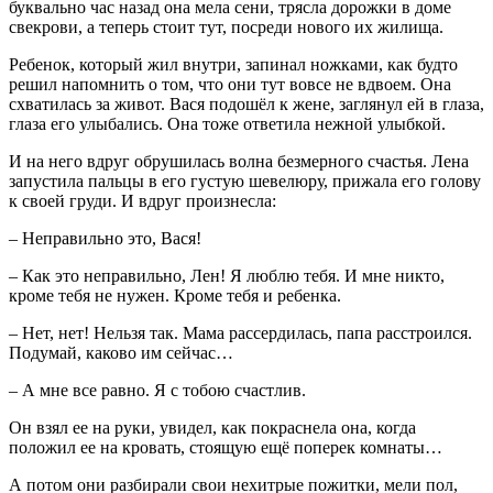
буквально час назад она мела сени, трясла дорожки в доме
свекрови, а теперь стоит тут, посреди нового их жилища.
Ребенок, который жил внутри, запинал ножками, как будто
решил напомнить о том, что они тут вовсе не вдвоем. Она
схватилась за живот. Вася подошёл к жене, заглянул ей в глаза,
глаза его улыбались. Она тоже ответила нежной улыбкой.
И на него вдруг обрушилась волна безмерного счастья. Лена
запустила пальцы в его густую шевелюру, прижала его голову
к своей груди. И вдруг произнесла:
– Неправильно это, Вася!
– Как это неправильно, Лен! Я люблю тебя. И мне никто,
кроме тебя не нужен. Кроме тебя и ребенка.
– Нет, нет! Нельзя так. Мама рассердилась, папа расстроился.
Подумай, каково им сейчас…
– А мне все равно. Я с тобою счастлив.
Он взял ее на руки, увидел, как покраснела она, когда
положил ее на кровать, стоящую ещё поперек комнаты…
А потом они разбирали свои нехитрые пожитки, мели пол,