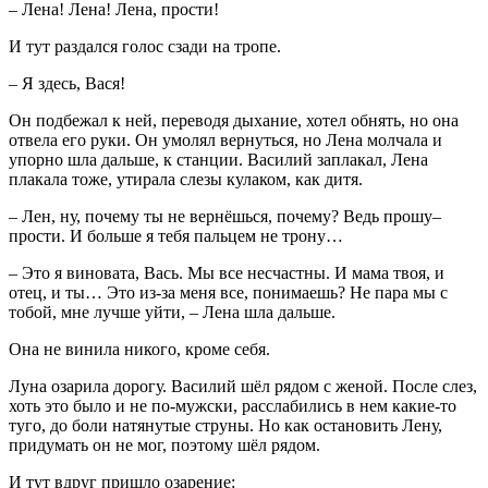
– Лена! Лена! Лена, прости!
И тут раздался голос сзади на тропе.
– Я здесь, Вася!
Он подбежал к ней, переводя дыхание, хотел обнять, но она
отвела его руки. Он умолял вернуться, но Лена молчала и
упорно шла дальше, к станции. Василий заплакал, Лена
плакала тоже, утирала слезы кулаком, как дитя.
– Лен, ну, почему ты не вернёшься, почему? Ведь прошу–
прости. И больше я тебя пальцем не трону…
– Это я виновата, Вась. Мы все несчастны. И мама твоя, и
отец, и ты… Это из-за меня все, понимаешь? Не пара мы с
тобой, мне лучше уйти, – Лена шла дальше.
Она не винила никого, кроме себя.
Луна озарила дорогу. Василий шёл рядом с женой. После слез,
хоть это было и не по-мужски, расслабились в нем какие-то
туго, до боли натянутые струны. Но как остановить Лену,
придумать он не мог, поэтому шёл рядом.
И тут вдруг пришло озарение: