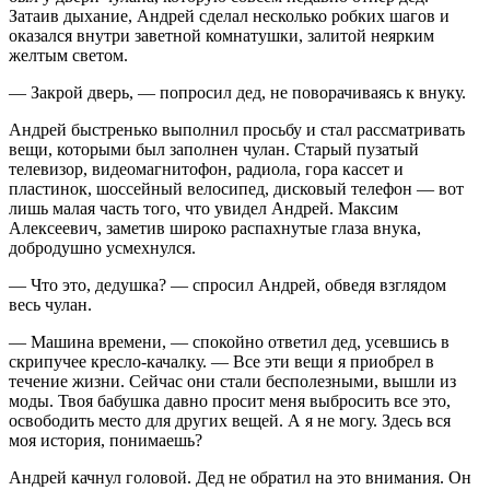
Затаив дыхание, Андрей сделал несколько робких шагов и
оказался внутри заветной комнатушки, залитой неярким
желтым светом.
— Закрой дверь, — попросил дед, не поворачиваясь к внуку.
Андрей быстренько выполнил просьбу и стал рассматривать
вещи, которыми был заполнен чулан. Старый пузатый
телевизор, видеомагнитофон, радиола, гора кассет и
пластинок, шоссейный велосипед, дисковый телефон — вот
лишь малая часть того, что увидел Андрей. Максим
Алексеевич, заметив широко распахнутые глаза внука,
добродушно усмехнулся.
— Что это, дедушка? — спросил Андрей, обведя взглядом
весь чулан.
— Машина времени, — спокойно ответил дед, усевшись в
скрипучее кресло-качалку. — Все эти вещи я приобрел в
течение жизни. Сейчас они стали бесполезными, вышли из
моды. Твоя бабушка давно просит меня выбросить все это,
освободить место для других вещей. А я не могу. Здесь вся
моя история, понимаешь?
Андрей качнул головой. Дед не обратил на это внимания. Он