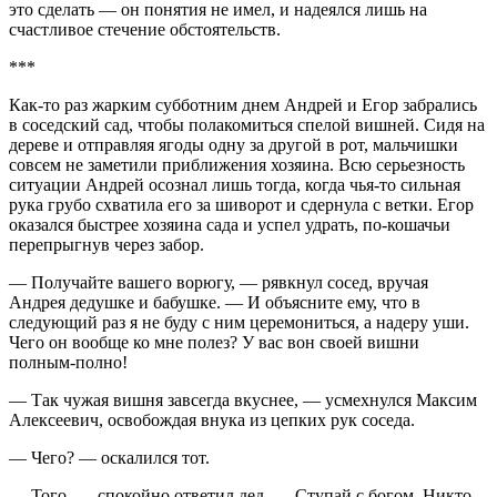
это сделать — он понятия не имел, и надеялся лишь на
счастливое стечение обстоятельств.
***
Как-то раз жарким субботним днем Андрей и Егор забрались
в соседский сад, чтобы полакомиться спелой вишней. Сидя на
дереве и отправляя ягоды одну за другой в рот, мальчишки
совсем не заметили приближения хозяина. Всю серьезность
ситуации Андрей осознал лишь тогда, когда чья-то сильная
рука грубо схватила его за шиворот и сдернула с ветки. Егор
оказался быстрее хозяина сада и успел удрать, по-кошачьи
перепрыгнув через забор.
— Получайте вашего ворюгу, — рявкнул сосед, вручая
Андрея дедушке и бабушке. — И объясните ему, что в
следующий раз я не буду с ним церемониться, а надеру уши.
Чего он вообще ко мне полез? У вас вон своей вишни
полным-полно!
— Так чужая вишня завсегда вкуснее, — усмехнулся Максим
Алексеевич, освобождая внука из цепких рук соседа.
— Чего? — оскалился тот.
— Того, — спокойно ответил дед. — Ступай с богом. Никто