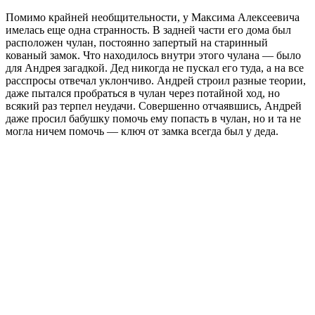
Помимо крайней необщительности, у Максима Алексеевича
имелась еще одна странность. В задней части его дома был
расположен чулан, постоянно запертый на старинный
кованый замок. Что находилось внутри этого чулана — было
для Андрея загадкой. Дед никогда не пускал его туда, а на все
расспросы отвечал уклончиво. Андрей строил разные теории,
даже пытался пробраться в чулан через потайной ход, но
всякий раз терпел неудачи. Совершенно отчаявшись, Андрей
даже просил бабушку помочь ему попасть в чулан, но и та не
могла ничем помочь — ключ от замка всегда был у деда.