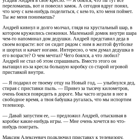
усадив Андрея в свое кресло. — Я боялся, что ты тут все
переломаешь, вот и повесил замок. А сегодня вдруг понял,
что хочу с кем-нибудь поделиться, с кем-то, кто меня поймет.
Ты же меня понимаешь?
Андрей кивнул и долго молчал, глядя на хрустальный шар, в
котором кружились снежинки. Маленький домик внутри шара
чем-то напоминал дом дедушки. Андрей представил деда в
своем возрасте: вот он сидит рядом с ним в желтой футболке
и шортах и качает ногами. Интересно, о чем думал дедушка в
его возрасте? О чем мечтал? Чего боялся, а что любил?
Андрей не стал об этом спрашивать. Вместо этого он
вытащил из-за кресла большую коробку со старой игровой
приставкой внутри.
— Я подарил ее твоему отцу на Новый год, — улыбнулся дед,
стирая с приставки пыль. — Привез за тысячу километров,
очень боялся повредить в дороге. Мы часто играли в нее в
свободное время, а твоя бабушка ругалась, что мы испортим
телевизор.
— Давай запустим ее, — предложил Андрей, отыскивая в
коробке какие-нибудь игры. — Мне очень хочется во что-
нибудь поиграть.
Максим Алексеевич подключил приставку к телевизору.