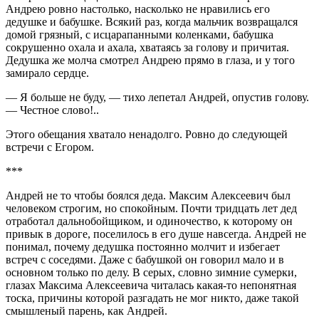
Андрею ровно настолько, насколько не нравились его
дедушке и бабушке. Всякий раз, когда мальчик возвращался
домой грязный, с исцарапанными коленками, бабушка
сокрушенно охала и ахала, хватаясь за голову и причитая.
Дедушка же молча смотрел Андрею прямо в глаза, и у того
замирало сердце.
— Я больше не буду, — тихо лепетал Андрей, опустив голову.
— Честное слово!..
Этого обещания хватало ненадолго. Ровно до следующей
встречи с Егором.
***
Андрей не то чтобы боялся деда. Максим Алексеевич был
человеком строгим, но спокойным. Почти тридцать лет дед
отработал дальнобойщиком, и одиночество, к которому он
привык в дороге, поселилось в его душе навсегда. Андрей не
понимал, почему дедушка постоянно молчит и избегает
встреч с соседями. Даже с бабушкой он говорил мало и в
основном только по делу. В серых, словно зимние сумерки,
глазах Максима Алексеевича читалась какая-то непонятная
тоска, причины которой разгадать не мог никто, даже такой
смышленый парень, как Андрей.