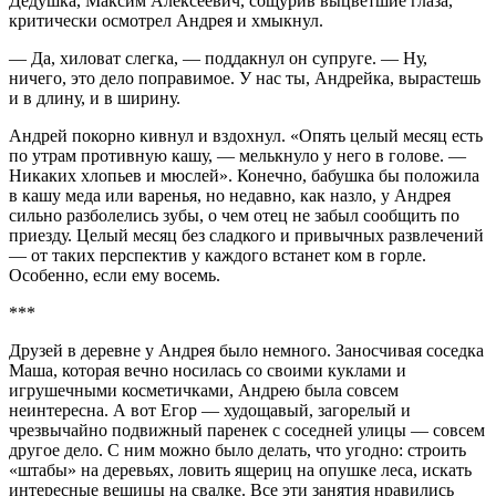
Дедушка, Максим Алексеевич, сощурив выцветшие глаза,
критически осмотрел Андрея и хмыкнул.
— Да, хиловат слегка, — поддакнул он супруге. — Ну,
ничего, это дело поправимое. У нас ты, Андрейка, вырастешь
и в длину, и в ширину.
Андрей покорно кивнул и вздохнул. «Опять целый месяц есть
по утрам противную кашу, — мелькнуло у него в голове. —
Никаких хлопьев и мюслей». Конечно, бабушка бы положила
в кашу меда или варенья, но недавно, как назло, у Андрея
сильно разболелись зубы, о чем отец не забыл сообщить по
приезду. Целый месяц без сладкого и привычных развлечений
— от таких перспектив у каждого встанет ком в горле.
Особенно, если ему восемь.
***
Друзей в деревне у Андрея было немного. Заносчивая соседка
Маша, которая вечно носилась со своими куклами и
игрушечными косметичками, Андрею была совсем
неинтересна. А вот Егор — худощавый, загорелый и
чрезвычайно подвижный паренек с соседней улицы — совсем
другое дело. С ним можно было делать, что угодно: строить
«штабы» на деревьях, ловить ящериц на опушке леса, искать
интересные вещицы на свалке. Все эти занятия нравились