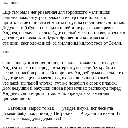
поливать.
Еще там была непривычная для городского мальчишки
тишина: каждое утро и каждый вечер она вползала в
приоткрытое окно его комнаты и пугала своей необычностью.
Дедушка и бабушка не знали о ней и не разделяли тревог
Андрея, и тому казалось, будто целый месяц он находится не в
деревне, а на какой-нибудь заброшенной космической
станции, расположенной за миллионы километров от Земли.
***
Снова наступил конец июня, и снова автомобиль отца унес
Андрея далеко от города, в затерянную среди бескрайних
лесов и полей деревню. Всю дорогу Андрей думал о том, что
будет делать целый месяц, но, оказавшись на знакомой
узенькой пыльной улочке, тут же позабыл о своих планах.
Дом дедушки и бабушки снова приветливо распахнул перед
Андреем свои ворота, и мальчик юркнул в засаженный
цветами двор.
— Батюшки, вырос-то как! — увидев внука, всплеснула
руками бабушка, Зинаида Петровна. — А худой-то какой! В
чем-то только душа держится!