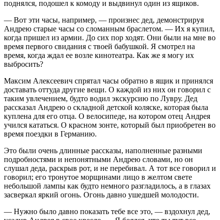
поднялся, подошел к комоду и выдвинул один из ящиков.
— Вот эти часы, например, — произнес дед, демонстрируя
Андрею старые часы со сломанным браслетом. — Их я купил,
когда пришел из армии. До сих пор ходят. Они были на мне во
время первого свидания с твоей бабушкой. Я смотрел на
время, когда ждал ее возле кинотеатра. Как же я могу их
выбросить?
Максим Алексеевич спрятал часы обратно в ящик и принялся
доставать оттуда другие вещи. О каждой из них он говорил с
таким увлечением, будто водил экскурсию по Лувру. Дед
рассказал Андрею о складной детской коляске, которая была
куплена для его отца. О велосипеде, на котором отец Андрея
учился кататься. О красном зонте, который был приобретен во
время поездки в Германию.
Это были очень длинные рассказы, наполненные разными
подробностями и непонятными Андрею словами, но он
слушал деда, раскрыв рот, и не перебивал. А тот все говорил и
говорил; его тронутое морщинами лицо в желтом свете
небольшой лампы как будто немного разгладилось, а в глазах
засверкал яркий огонь. Огонь давно ушедшей молодости.
— Нужно было давно показать тебе все это, — вздохнул дед,