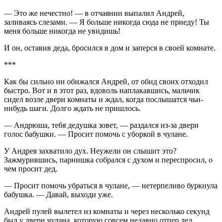
— Это же нечестно! — в отчаянии выпалил Андрей,
заливаясь слезами. — Я больше никогда сюда не приеду! Ты
меня больше никогда не увидишь!
И он, оставив деда, бросился в дом и заперся в своей комнате.
***
Как бы сильно ни обижался Андрей, от обид своих отходил
быстро. Вот и в этот раз, вдоволь наплакавшись, мальчик
сидел возле двери комнаты и ждал, когда послышатся чьи-
нибудь шаги. Долго ждать не пришлось.
— Андрюша, тебя дедушка зовет, — раздался из-за двери
голос бабушки. — Просит помочь с уборкой в чулане.
У Андрея захватило дух. Неужели он слышит это?
Зажмурившись, парнишка собрался с духом и переспросил, о
чем просит дед.
— Просит помочь убраться в чулане, — нетерпеливо буркнула
бабушка. — Давай, выходи уже.
Андрей пулей вылетел из комнаты и через несколько секунд
был у двери чулана, которую совсем недавно отпер дед.