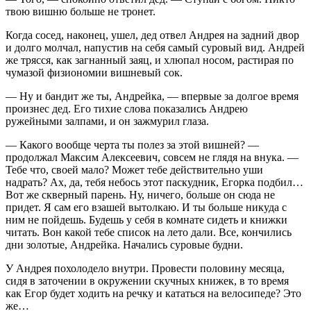
твою вишню больше не тронет.
Когда сосед, наконец, ушел, дед отвел Андрея на задний двор
и долго молчал, напустив на себя самый суровый вид. Андрей
же трясся, как загнанный заяц, и хлюпал носом, растирая по
чумазой физиономии вишневый сок.
— Ну и бандит же ты, Андрейка, — впервые за долгое время
произнес дед. Его тихие слова показались Андрею
ружейными залпами, и он зажмурил глаза.
— Какого вообще черта ты полез за этой вишней? —
продолжал Максим Алексеевич, совсем не глядя на внука. —
Тебе что, своей мало? Может тебе действительно уши
надрать? Ах, да, тебя небось этот паскудник, Егорка подбил…
Вот же скверный парень. Ну, ничего, больше он сюда не
придет. Я сам его взашей вытолкаю. И ты больше никуда с
ним не пойдешь. Будешь у себя в комнате сидеть и книжки
читать. Вон какой тебе список на лето дали. Все, кончились
дни золотые, Андрейка. Начались суровые будни.
У Андрея похолодело внутри. Провести половину месяца,
сидя в заточении в окружении скучных книжек, в то время
как Егор будет ходить на речку и кататься на велосипеде? Это
же…