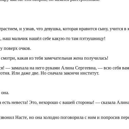
стием, и узнав, что девушка, которая нравится сыну, учится в к
, наш мальчик нашёл себе какую-то там пэтэушницу!
у поверх очков.
 смотри, какая из тебя замечательная жена получилась!
! — замахала на него руками Алина Сергеевна, — всю себя вам о
 сотня. Или даже две. Но сначала закончи институт.
 она.
 есть невеста! Это, нехорошо с вашей стороны! — сказала Алин
озвонил Насте, но она холодно поговорила с ним и попросив пере