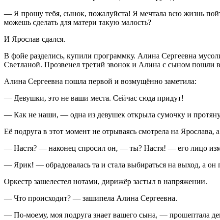
— Я прошу тебя, сынок, пожалуйста! Я мечтала всю жизнь пойти
можешь сделать для матери такую малость?
И Ярослав сдался.
В фойе разделись, купили программку. Алина Сергеевна мусоли
Светланой. Прозвенел третий звонок и Алина с сыном пошли в 
Алина Сергеевна пошла первой и возмущённо заметила:
— Девушки, это не ваши места. Сейчас сюда придут!
— Как не наши, — одна из девушек открыла сумочку и протяну
Её подруга в этот момент не отрываясь смотрела на Ярослава, а 
— Настя? — наконец спросил он, — ты? Настя! — его лицо измен
— Ярик! — обрадовалась та и стала выбираться на выход, а он п
Оркестр зашелестел нотами, дирижёр застыл в напряжении.
— Что происходит? — зашипела Алина Сергеевна.
— По-моему, моя подруга знает вашего сына, — прошептала де