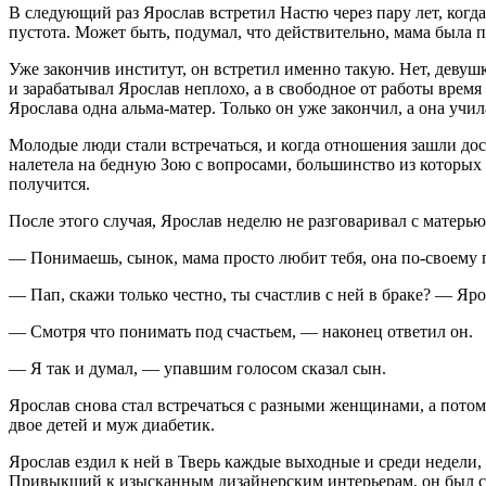
В следующий раз Ярослав встретил Настю через пару лет, когд
пустота. Может быть, подумал, что действительно, мама была 
Уже закончив институт, он встретил именно такую. Нет, девушк
и зарабатывал Ярослав неплохо, а в свободное от работы время 
Ярослава одна альма-матер. Только он уже закончил, а она учил
Молодые люди стали встречаться, и когда отношения зашли дост
налетела на бедную Зою с вопросами, большинство из которых б
получится.
После этого случая, Ярослав неделю не разговаривал с матерью
— Понимаешь, сынок, мама просто любит тебя, она по-своему пы
— Пап, скажи только честно, ты счастлив с ней в браке? — Яро
— Смотря что понимать под счастьем, — наконец ответил он.
— Я так и думал, — упавшим голосом сказал сын.
Ярослав снова стал встречаться с разными женщинами, а потом
двое детей и муж диабетик.
Ярослав ездил к ней в Тверь каждые выходные и среди недели, 
Привыкший к изысканным дизайнерским интерьерам, он был сч