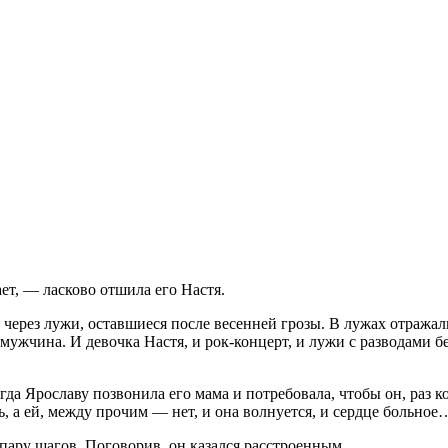
ет, — ласково отшила его Настя.
 через лужи, оставшиеся после весенней грозы. В лужах отражал
мужчина. И девочка Настя, и рок-концерт, и лужи с разводами 
да Ярославу позвонила его мама и потребовала, чтобы он, раз к
, а ей, между прочим — нет, и она волнуется, и сердце больное
пару шагов. Поговорив, он казался расстроенным.