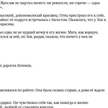
. Ярослав не ощутил ничего: ни ревности, ни горечи — одна
».
 высокий, длинноволосый красавец. Отец пристроил его к себе,
йно: её подруга встречалась с басистом. Оказалось, что у Зои и
 красива.
л едва ли не худший вечер в его жизни. Мать, как коршун,
я за ней, но Зоя, рыдая, сказала, что ничего у них не
их дорогих ботинок.
авливался по работе. Она была сильно старше, а дома её ждали
дарки. Он чувствовал себя так, как никогда в жизни.
 далёкой от стандарта красоты.