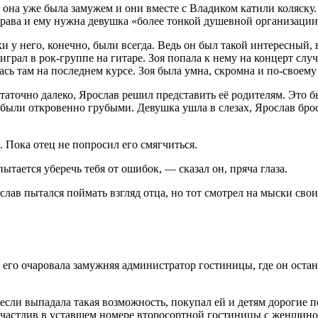
а она уже была замужем и они вместе с Владиком катили коляску
права и ему нужна девушка «более тонкой душевной организации
и у него, конечно, были всегда. Ведь он был такой интересный,
играл в рок-группе на гитаре. Зоя попала к нему на концерт случа
ась там на последнем курсе. Зоя была умна, скромна и по-своему
аточно далеко, Ярослав решил представить её родителям. Это бы
ыли откровенно грубыми. Девушка ушла в слезах, Ярослав бросилс
. Пока отец не попросил его смягчиться.
тается уберечь тебя от ошибок, — сказал он, пряча глаза.
слав пытался поймать взгляд отца, но тот смотрел на мыски сво
 его очаровала замужняя администратор гостиницы, где он остан
если выпадала такая возможность, покупал ей и детям дорогие по
астлив в уставшем номере второсортной гостиницы с женщиной,