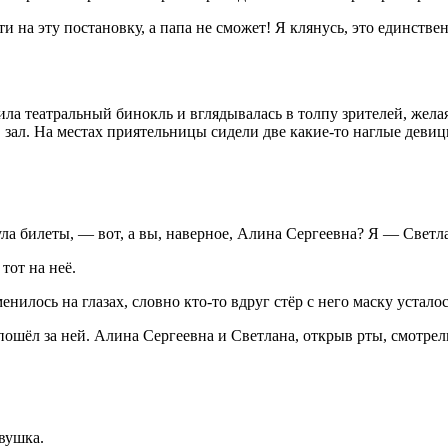
 на эту постановку, а папа не сможет! Я клянусь, это единстве
ла театральный бинокль и вглядывалась в толпу зрителей, желая
зал. На местах приятельницы сидели две какие-то наглые девиц
ла билеты, — вот, а вы, наверное, Алина Сергеевна? Я — Светл
тот на неё.
илось на глазах, словно кто-то вдруг стёр с него маску устало
ошёл за ней. Алина Сергеевна и Светлана, открыв рты, смотрели,
вушка.