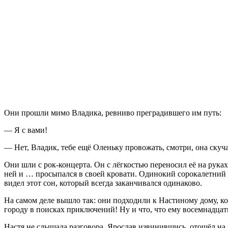
Они прошли мимо Владика, ревниво преградившего им путь:
— Я с вами!
— Нет, Владик, тебе ещё Оленьку провожать, смотри, она скуча
Они шли с рок-концерта. Он с лёгкостью переносил её на руках
ней и … просыпался в своей кровати. Одинокий сорокалетний 
видел этот сон, который всегда заканчивался одинаково.
На самом деле вышло так: они подходили к Настиному дому, ког
городу в поисках приключений! Ну и что, что ему восемнадцать
Настя не слышала разговора, Ярослав извинившись, отошёл на 