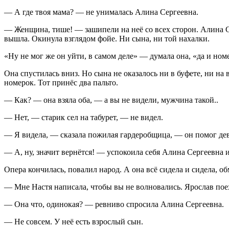
— А где твоя мама? — не унималась Алина Сергеевна.
— Женщина, тише! — зашипели на неё со всех сторон. Алина Сер
вышла. Окинула взглядом фойе. Ни сына, ни той нахалки.
«Ну не мог же он уйти, в самом деле» — думала она, «да и ном
Она спустилась вниз. Но сына не оказалось ни в буфете, ни на
номерок. Тот принёс два пальто.
— Как? — она взяла оба, — а вы не видели, мужчина такой..
— Нет, — старик сел на табурет, — не видел.
— Я видела, — сказала пожилая гардеробщица, — он помог де
— А, ну, значит вернётся! — успокоила себя Алина Сергеевна и 
Опера кончилась, повалил народ. А она всё сидела и сидела, о
— Мне Настя написала, чтобы вы не волновались. Ярослав поех
— Она что, одинокая? — ревниво спросила Алина Сергеевна.
— Не совсем. У неё есть взрослый сын.