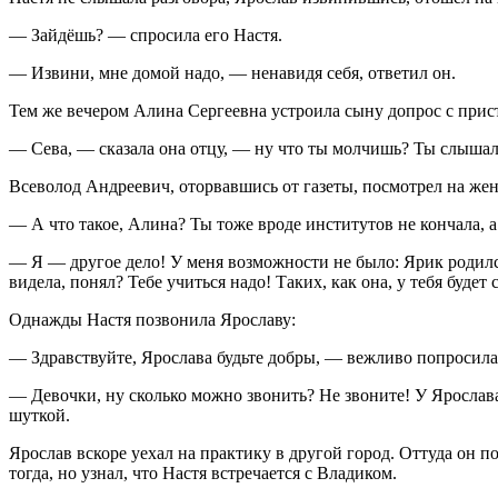
— Зайдёшь? — спросила его Настя.
— Извини, мне домой надо, — ненавидя себя, ответил он.
Тем же вечером Алина Сергеевна устроила сыну допрос с пристра
— Сева, — сказала она отцу, — ну что ты молчишь? Ты слышал
Всеволод Андреевич, оторвавшись от газеты, посмотрел на жен
— А что такое, Алина? Ты тоже вроде институтов не кончала, а
— Я — другое дело! У меня возможности не было: Ярик родился
видела, понял? Тебе учиться надо! Таких, как она, у тебя будет
Однажды Настя позвонила Ярославу:
— Здравствуйте, Ярослава будьте добры, — вежливо попросила
— Девочки, ну сколько можно звонить? Не звоните! У Ярослава
шуткой.
Ярослав вскоре уехал на практику в другой город. Оттуда он п
тогда, но узнал, что Настя встречается с Владиком.