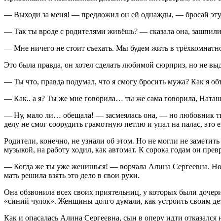
— Выходи за меня! — предложил он ей однажды, — бросай эту р
— Так ты вроде с родителями живёшь? — сказала она, зашпилива
— Мне ничего не стоит съехать. Мы будем жить в трёхкомнатной
Это была правда, он хотел сделать любимой сюрприз, но не в
— Ты что, правда подумал, что я смогу бросить мужа? Как я об
— Как.. а я? Ты же мне говорила… ты же сама говорила, Наташ
— Ну, мало ли… обещала! — засмеялась она, — но любовник ты 
делу не смог соорудить грамотную петлю и упал на палас, это е
Родители, конечно, не узнали об этом. Но не могли не заметить
музыкой, на работу ходил, как автомат. К сорока годам он прев
— Когда же ты уже женишься! — ворчала Алина Сергеевна. Но в
мать решила взять это дело в свои руки.
Она обзвонила всех своих приятельниц, у которых были дочери, 
«синий чулок». Женщины долго думали, как устроить своим дет
Как и опасалась Алина Сергеевна, сын в оперу идти отказался 