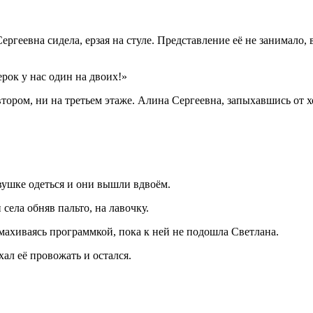
геевна сидела, ерзая на стуле. Представление её не занимало, 
ерок у нас один на двоих!»
 втором, ни на третьем этаже. Алина Сергеевна, запыхавшись от
вушке одеться и они вышли вдвоём.
села обняв пальто, на лавочку.
бмахиваясь программкой, пока к ней не подошла Светлана.
ал её провожать и остался.