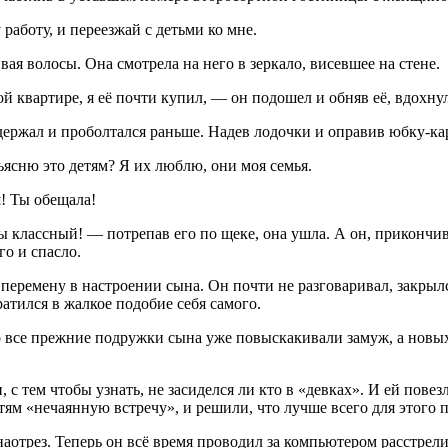
аботу, и переезжай с детьми ко мне.
я волосы. Она смотрела на него в зеркало, висевшее на стене.
 квартире, я её почти купил, — он подошел и обняв её, вдохнул 
ыдержал и проболтался раньше. Надев лодочки и оправив юбку-к
ъясню это детям? Я их люблю, они моя семья.
! Ты обещала!
классный! — потрепав его по щеке, она ушла. А он, прикончив 
го и спасло.
 перемену в настроении сына. Он почти не разговаривал, закрылс
ратился в жалкое подобие себя самого.
се прежние подружки сына уже повыскакивали замуж, а новых сы
с тем чтобы узнать, не засиделся ли кто в «девках». И ей повезл
ям «нечаянную встречу», и решили, что лучше всего для этого п
наотрез. Теперь он всё время проводил за компьютером расстрели