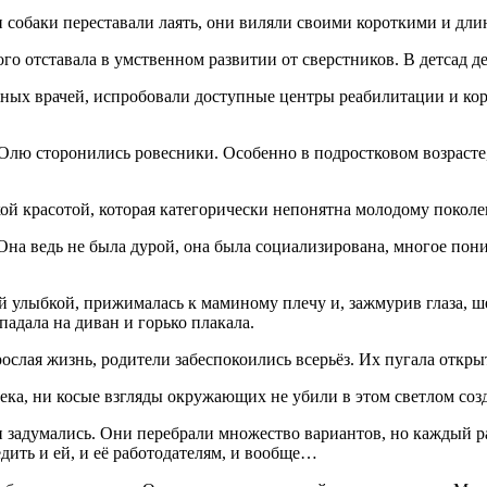
, и собаки переставали лаять, они виляли своими короткими и 
о отставала в умственном развитии от сверстников. В детсад де
жных врачей, испробовали доступные центры реабилитации и кор
 Олю сторонились ровесники. Особенно в подростковом возраст
кой красотой, которая категорически непонятна молодому покол
на ведь не была дурой, она была социализирована, многое поним
 улыбкой, прижималась к маминому плечу и, зажмурив глаза, шеп
падала на диван и горько плакала.
рослая жизнь, родители забеспокоились всерьёз. Их пугала откры
ека, ни косые взгляды окружающих не убили в этом светлом соз
и задумались. Они перебрали множество вариантов, но каждый р
дить и ей, и её работодателям, и вообще…