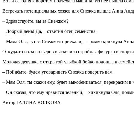
Вот и сегодня к воротам подъехала машина. Из неё вышла семья
Встречать потенциальных хозяев для Снежка вышла Анна Андр
– Здравствуйте, вы за Снежком?
– Добрый день! Да, – ответил отец семейства.
– Мама Оля, тут за Снежком приехали, – громко крикнула Анна
Откуда-то из-за вольеров выскочила стройная фигурка в спорт
Молодая девушка с открытой улыбкой бойко подошла к семейству
– Пойдёмте, будем уговаривать Снежка поверить вам.
– Мам Оля, ты скажи ему, будет выкобениваться, перекрасим в 
– Он сказал, что ему нравится зелёный, – хихикнула Оля, под
Автор ГАЛИНА ВОЛКОВА