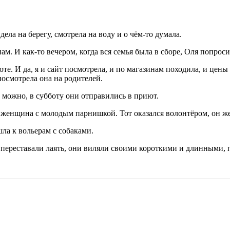
ела на берегу, смотрела на воду и о чём-то думала.
ам. И как-то вечером, когда вся семья была в сборе, Оля попрос
те. И да, я и сайт посмотрела, и по магазинам походила, и цены 
посмотрела она на родителей.
о можно, в субботу они отправились в приют.
я женщина с молодым парнишкой. Тот оказался волонтёром, он ж
ла к вольерам с собаками.
и переставали лаять, они виляли своими короткими и длинными, 