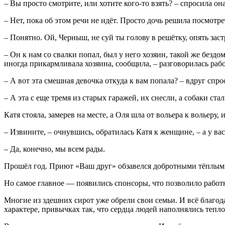
– Вы просто смотрите, или хотите кого-то взять? – спросила она
– Нет, пока об этом речи не идёт. Просто дочь решила посмотре
– Понятно. Ой, Черныш, не суй ты голову в решётку, опять зас
– Он к нам со свалки попал, был у него хозяин, такой же бездо
иногда прикармливала хозяина, сообщила, – разговорилась раб
– А вот эта смешная девочка откуда к вам попала? – вдруг спро
– А эта с еще тремя из старых гаражей, их снесли, а собаки ст
Катя стояла, замерев на месте, а Оля шла от вольера к вольеру, 
– Извините, – очнувшись, обратилась Катя к женщине, – а у в
– Да, конечно, мы всем рады.
Прошёл год. Приют «Ваш друг» обзавелся добротными тёплыми
Но самое главное — появились спонсоры, что позволило работ
Многие из здешних сирот уже обрели свои семьи. И всё благод
характере, привычках так, что сердца людей наполнялись тепл