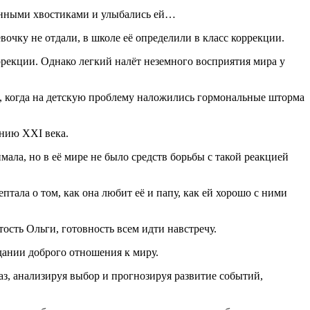
длинными хвостиками и улыбались ей…
вочку не отдали, в школе её определили в класс коррекции.
рекции. Однако легкий налёт неземного восприятия мира у
е, когда на детскую проблему наложились гормональные шторма
ению XXI века.
ала, но в её мире не было средств борьбы с такой реакцией
тала о том, как она любит её и папу, как ей хорошо с ними
тость Ольги, готовность всем идти навстречу.
дании доброго отношения к миру.
аз, анализируя выбор и прогнозируя развитие событий,