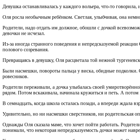
Девушка останавливалась у каждого вольера, что-то говорила
Оля росла необычным ребёнком. Светлая, улыбчивая, она немног
Родители, надо отдать им должное, обошли с дочкой всевозмо
девочки не исчезал.
Из-за иногда странного поведения и непредсказуемой реакции
полового созревания.
Превращаясь в девушку, Оля расцветала той нежной тургеневс
Были насмешки, повороты пальца у виска, обидные подколки. О
ровесников.
Родители переживали, а дочка улыбалась своей умиротворённой
рядом. Потом вскакивала, начинала кружиться и петь. А потом 
В семнадцать, когда школа осталась позади, а впереди ждала вз
Удивительно, но ни насмешки сверстников, ни родительская оп
Однажды Оля сказала маме, что хочет пойти работать. Родител
понимали, что некоторая непредсказуемость дочки может навре