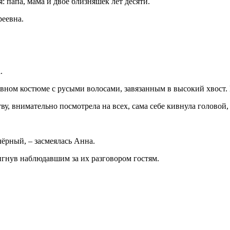
: папа, мама и двое близняшек лет десяти.
еевна.
.
ивном костюме с русыми волосами, завязанным в высокий хвост.
, внимательно посмотрела на всех, сама себе кивнула головой, 
чёрный, – засмеялась Анна.
мигнув наблюдавшим за их разговором гостям.