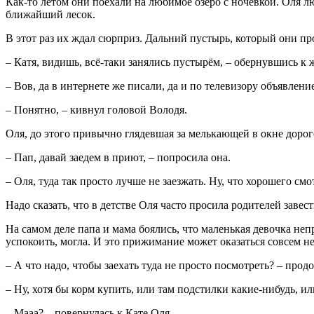
Как-то летом они поехали на любимое озеро с ночёвкой. Оля лю
ближайший лесок.
В этот раз их ждал сюрприз. Дальний пустырь, который они прое
– Катя, видишь, всё-таки занялись пустырём, – обернувшись к ж
– Вов, да в интернете же писали, да и по телевизору объявлени
– Понятно, – кивнул головой Володя.
Оля, до этого привычно глядевшая за мелькающей в окне дорог
– Пап, давай заедем в приют, – попросила она.
– Оля, туда так просто лучше не заезжать. Ну, что хорошего с
Надо сказать, что в детстве Оля часто просила родителей завес
На самом деле папа и мама боялись, что маленькая девочка неп
успокоить, могла. И это прижимание может оказаться совсем н
– А что надо, чтобы заехать туда не просто посмотреть? – прод
– Ну, хотя бы корм купить, или там подстилки какие-нибудь, ил
– Мааа? – повернулась к Кате Оля.