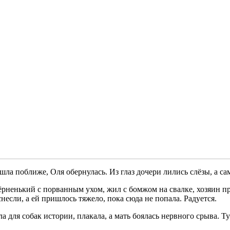
ошла поближе, Оля обернулась. Из глаз дочери лились слёзы, а с
чёрненький с порванным ухом, жил с бомжом на свалке, хозяин пр
несли, а ей пришлось тяжело, пока сюда не попала. Радуется.
а для собак истории, плакала, а мать боялась нервного срыва. 