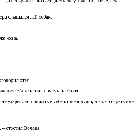
 долго бродить по соседнему лугу, плавать, забредать в
бора слышался лай собак.
ужа жена.
оговорил отец.
ованное объяснение, почему не стоит.
не ударит, но прижать к себе от всей души, чтобы согреть или
, – ответил Володя.