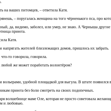
.
ть на ваших питомцев, – ответила Катя.
трянешь, – поругалась женщина на того чёрненького пса, про кот
мный, да, видимо, заболел, или умер, не знаю. А Черныша другие
отница приюта.
сила Катя.
али напрягать жителей близлежащих домов, пришлось их забрать.
и что-то говорила, говорила.
ас любой же может поработать волонтёром?
 вольерами, удобной площадкой для выгула. В штате появился в
никам приюта без боли смотреть на своих подопечных.
аря волшебнице маме Оле, которая не просто советовала желающ
ом и любовью.