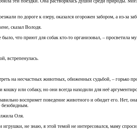
била эти поездки. Она растворялась душой среди природы. Могла
зжали по дороге к озеру, оказался огорожен забором, а из-за за
ене, сказал Володя.
е было, что приют для собак кто-то организовал, – просветила м
ой, встрепенулась.
мотреть на несчастных животных, обиженных судьбой, – горько пр
ти кошку или собаку, но они всегда находили для неё аргументир
равильно воспримет поведение животного и обидит его. Нет, она 
е безобидным.
олжила Оля.
и игрушки, не знаю, я этой темой не интересовался, маму спроси