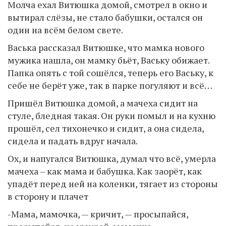
Молча ехал Витюшка домой, смотрел в окно и
вытирал слёзы, не стало бабушки, остался он
один на всём белом свете.
Васька рассказал Витюшке, что мамка нового
мужика нашла, он мамку бьёт, Ваську обижает.
Папка опять с той сошёлся, теперь его Ваську, к
себе не берёт уже, так в парке погуляют и всё…
Пришёл Витюшка домой, а мачеха сидит на
стуле, бледная такая. Он руки помыл и на кухню
прошёл, сел тихонечко и сидит, а она сидела,
сидела и падать вдруг начала.
Ох, и напугался Витюшка, думал что всё, умерла
мачеха – как мама и бабушка. Как заорёт, как
упадёт перед ней на коленки, тягает из стороны
в сторону и плачет
-Мама, мамочка, — кричит, — просыпайся,