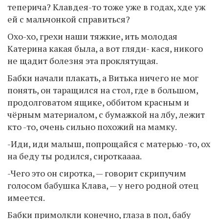
теперича? Клавдея-то тоже уже в годах, хде уж
ей с мальчонкой справиться?
Охо-хо, грехи наши тяжкие, ить молодая
Катерина какая была, а вот гляди- кася, никого
не щадит болезня эта проклятущая.
Бабки начали плакать, а Витька ничего не мог
понять, он таращился на стол, где в большом,
продолговатом ящике, оббитом красным и
чёрным материалом, с бумажкой на лбу, лежит
кто -то, очень сильно похожий на мамку.
-Иди, иди малыш, попрощайся с матерью -то, ох
на беду ты родился, сироткаааа.
-Чего это он сиротка, — говорит скрипучим
голосом бабушка Клава, — у него родной отец
имеется.
Бабки примолкли конечно, глаза в пол, бабу