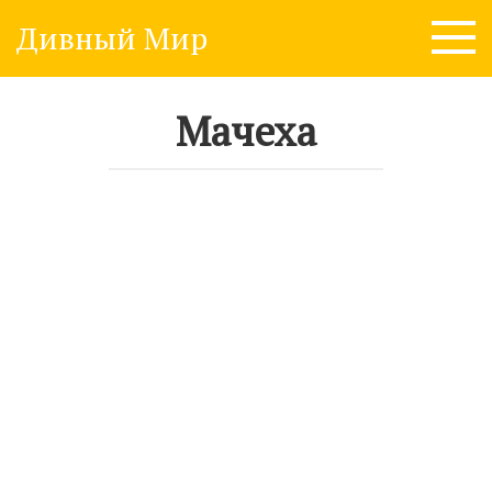
Skip
Дивный Мир
to
content
Мачеха