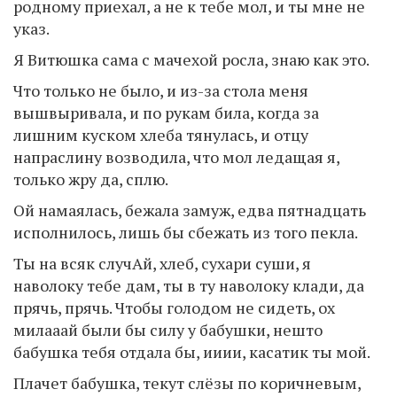
родному приехал, а не к тебе мол, и ты мне не
указ.
Я Витюшка сама с мачехой росла, знаю как это.
Что только не было, и из-за стола меня
вышвыривала, и по рукам била, когда за
лишним куском хлеба тянулась, и отцу
напраслину возводила, что мол ледащая я,
только жру да, сплю.
Ой намаялась, бежала замуж, едва пятнадцать
исполнилось, лишь бы сбежать из того пекла.
Ты на всяк случАй, хлеб, сухари суши, я
наволоку тебе дам, ты в ту наволоку клади, да
прячь, прячь. Чтобы голодом не сидеть, ох
милааай были бы силу у бабушки, нешто
бабушка тебя отдала бы, ииии, касатик ты мой.
Плачет бабушка, текут слёзы по коричневым,