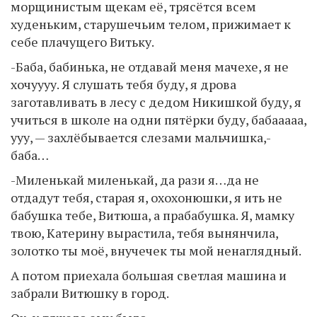
морщинистым щекам её, трясётся всем
худеньким, старушечьим телом, прижимает к
себе плачущего Витьку.
-Баба, бабинька, не отдавай меня мачехе, я не
хочуууу. Я слушать тебя буду, я дрова
заготавливать в лесу с дедом Никишкой буду, я
учиться в школе на одни пятёрки буду, бабааааа,
ууу, — захлёбывается слезами мальчишка,-
баба…
-Миленькай миленькай, да рази я…да не
отдадут тебя, старая я, охохонюшки, я ить не
бабушка тебе, Витюша, а прабабушка. Я, мамку
твою, Катерину вырастила, тебя вынянчила,
золотко ты моё, внучечек ты мой ненаглядный.
А потом приехала большая светлая машина и
забрали Витюшку в город.