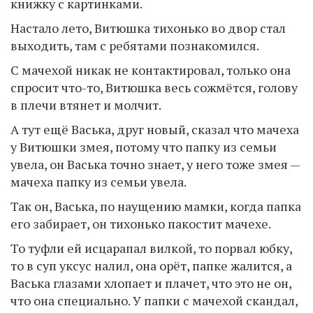
книжку с картинками.
Настало лето, Витюшка тихонько во двор стал
выходить, там с ребятами познакомился.
С мачехой никак не контактировал, только она
спросит что-то, Витюшка весь сожмётся, голову
в плечи втянет и молчит.
А тут ещё Васька, друг новый, сказал что мачеха
у Витюшки змея, потому что папку из семьи
увела, он Васька точно знает, у него тоже змея —
мачеха папку из семьи увела.
Так он, Васька, по наущению мамки, когда папка
его забирает, он тихонько пакостит мачехе.
То туфли ей исцарапал вилкой, то порвал юбку,
то в суп уксус налил, она орёт, папке жалится, а
Васька глазами хлопает и плачет, что это не он,
что она специально. У папки с мачехой скандал,