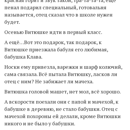
красная горит и звук такой, тра-та-та-та, ещё
пенал подарил специальный, готовальня
называется, отец сказал что в школе нужен
будет.
Осенью Витюшке идти в первый класс.
А ещё…Вот это подарок, так подарок, к
Витюшке приезжала бабуля его любимая,
бабушка Клава.
Носки ему привезла, варежки и шарф колючий,
сама связала. Всё пытала Витюшку, ласков ли
отец с ним? Не забижает ли мачеха.
Витюшка головой машет, нет мол, всё хорошо.
А вскорости поехали они с папой и мачехой, к
бабушке в деревню, не стало бабушки. Отец с
мачехой похороны ей делали, кроме Витюшки
никого и не было у бабушки.