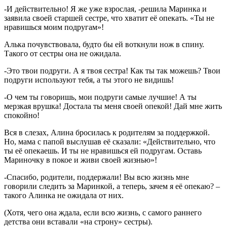
-И действительно! Я же уже взрослая, -решила Маринка и
заявила своей старшей сестре, что хватит её опекать. «Ты не
нравишься моим подругам»!
Алька почувствовала, будто бы ей воткнули нож в спину.
Такого от сестры она не ожидала.
-Это твои подруги. А я твоя сестра! Как ты так можешь? Твои
подруги используют тебя, а ты этого не видишь!
-О чем ты говоришь, мои подруги самые лучшие! А ты
мерзкая врушка! Достала ты меня своей опекой! Дай мне жить
спокойно!
Вся в слезах, Алина бросилась к родителям за поддержкой.
Но, мама с папой выслушав её сказали: «Действительно, что
ты её опекаешь. И ты не нравишься ей подругам. Оставь
Мариночку в покое и живи своей жизнью»!
-Спасибо, родители, поддержали! Вы всю жизнь мне
говорили следить за Маринкой, а теперь, зачем я её опекаю? –
такого Алинка не ожидала от них.
(Хотя, чего она ждала, если всю жизнь, с самого раннего
детства они вставали «на строну» сестры).