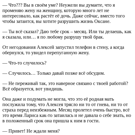
— Что??? Вы в своём уме? Неужели вы думаете, что я
променяю жену на женщину, которую много лет не
интересовало, как растёт её дочь. Даже сейчас, вместо того
чтобы затаится, вы хотите разрушить жизнь Оксане.
— Ты всё сказал? Даю тебе срок – месяц. Или ты делаешь, как
я сказала, или… я по любому разрушу твой брак.
От негодования Алексей запустил телефон в стену, а когда
обернулся, то увидел перепуганную жену.
— Что-то случилось?
— Случилось… Только давай позже всё обсудим.
— Не переживай так, это наверное связано с твоей работой?
Всё образуется, вот увидишь.
Она даже и подумать не могла, что это её родная мать
послужила тому, что Алексея трясло ни то от гнева, ни то от
страха перед неизбежным. Месяц пролетел очень быстро, всё
это время Лариса как-то затаилась и не давала о себе знать, но
в положенный срок она пришла к ним в гости.
— Привет! Не ждали меня?