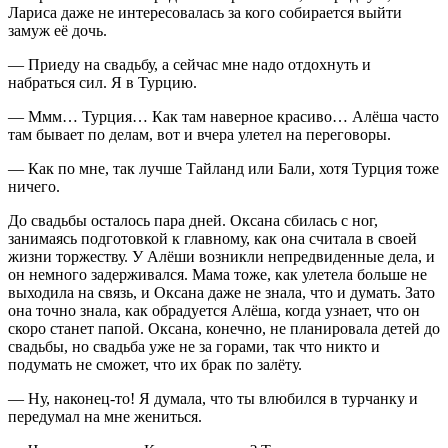
Лариса даже не интересовалась за кого собирается выйти
замуж её дочь.
— Приеду на свадьбу, а сейчас мне надо отдохнуть и
набраться сил. Я в Турцию.
— Ммм… Турция… Как там наверное красиво… Алёша часто
там бывает по делам, вот и вчера улетел на переговоры.
— Как по мне, так лучше Тайланд или Бали, хотя Турция тоже
ничего.
До свадьбы осталось пара дней. Оксана сбилась с ног,
занимаясь подготовкой к главному, как она считала в своей
жизни торжеству. У Алёши возникли непредвиденные дела, и
он немного задерживался. Мама тоже, как улетела больше не
выходила на связь, и Оксана даже не знала, что и думать. Зато
она точно знала, как обрадуется Алёша, когда узнает, что он
скоро станет папой. Оксана, конечно, не планировала детей до
свадьбы, но свадьба уже не за горами, так что никто и
подумать не сможет, что их брак по залёту.
— Ну, наконец-то! Я думала, что ты влюбился в турчанку и
передумал на мне жениться.