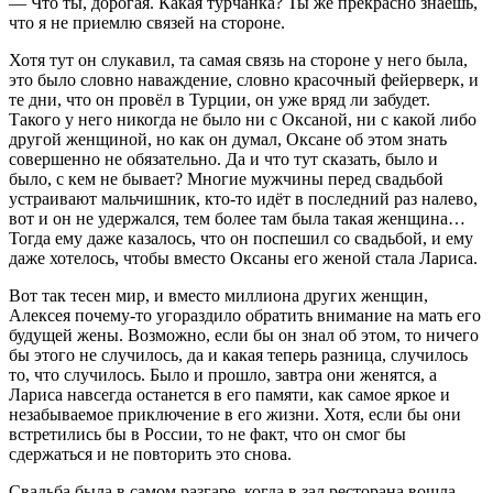
— Что ты, дорогая. Какая турчанка? Ты же прекрасно знаешь,
что я не приемлю связей на стороне.
Хотя тут он слукавил, та самая связь на стороне у него была,
это было словно наваждение, словно красочный фейерверк, и
те дни, что он провёл в Турции, он уже вряд ли забудет.
Такого у него никогда не было ни с Оксаной, ни с какой либо
другой женщиной, но как он думал, Оксане об этом знать
совершенно не обязательно. Да и что тут сказать, было и
было, с кем не бывает? Многие мужчины перед свадьбой
устраивают мальчишник, кто-то идёт в последний раз налево,
вот и он не удержался, тем более там была такая женщина…
Тогда ему даже казалось, что он поспешил со свадьбой, и ему
даже хотелось, чтобы вместо Оксаны его женой стала Лариса.
Вот так тесен мир, и вместо миллиона других женщин,
Алексея почему-то угораздило обратить внимание на мать его
будущей жены. Возможно, если бы он знал об этом, то ничего
бы этого не случилось, да и какая теперь разница, случилось
то, что случилось. Было и прошло, завтра они женятся, а
Лариса навсегда останется в его памяти, как самое яркое и
незабываемое приключение в его жизни. Хотя, если бы они
встретились бы в России, то не факт, что он смог бы
сдержаться и не повторить это снова.
Свадьба была в самом разгаре, когда в зал ресторана вошла