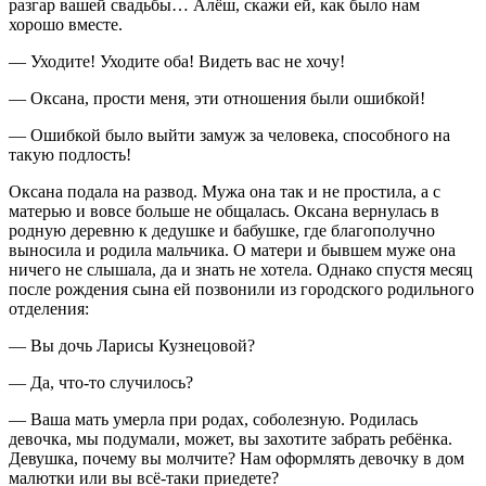
разгар вашей свадьбы… Алёш, скажи ей, как было нам
хорошо вместе.
— Уходите! Уходите оба! Видеть вас не хочу!
— Оксана, прости меня, эти отношения были ошибкой!
— Ошибкой было выйти замуж за человека, способного на
такую подлость!
Оксана подала на развод. Мужа она так и не простила, а с
матерью и вовсе больше не общалась. Оксана вернулась в
родную деревню к дедушке и бабушке, где благополучно
выносила и родила мальчика. О матери и бывшем муже она
ничего не слышала, да и знать не хотела. Однако спустя месяц
после рождения сына ей позвонили из городского родильного
отделения:
— Вы дочь Ларисы Кузнецовой?
— Да, что-то случилось?
— Ваша мать умерла при родах, соболезную. Родилась
девочка, мы подумали, может, вы захотите забрать ребёнка.
Девушка, почему вы молчите? Нам оформлять девочку в дом
малютки или вы всё-таки приедете?