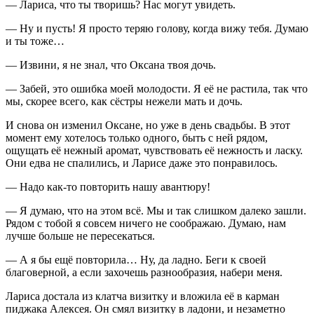
— Лариса, что ты творишь? Нас могут увидеть.
— Ну и пусть! Я просто теряю голову, когда вижу тебя. Думаю
и ты тоже…
— Извини, я не знал, что Оксана твоя дочь.
— Забей, это ошибка моей молодости. Я её не растила, так что
мы, скорее всего, как сёстры нежели мать и дочь.
И снова он изменил Оксане, но уже в день свадьбы. В этот
момент ему хотелось только одного, быть с ней рядом,
ощущать её нежный аромат, чувствовать её нежность и ласку.
Они едва не спалились, и Ларисе даже это понравилось.
— Надо как-то повторить нашу авантюру!
— Я думаю, что на этом всё. Мы и так слишком далеко зашли.
Рядом с тобой я совсем ничего не соображаю. Думаю, нам
лучше больше не пересекаться.
— А я бы ещё повторила… Ну, да ладно. Беги к своей
благоверной, а если захочешь разнообразия, набери меня.
Лариса достала из клатча визитку и вложила её в карман
пиджака Алексея. Он смял визитку в ладони, и незаметно