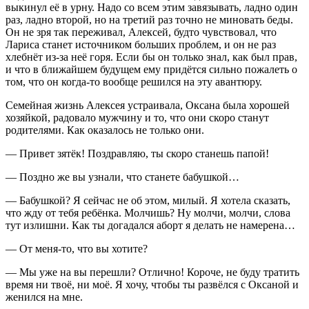
выкинул её в урну. Надо со всем этим завязывать, ладно один
раз, ладно второй, но на третий раз точно не миновать беды.
Он не зря так переживал, Алексей, будто чувствовал, что
Лариса станет источником больших проблем, и он не раз
хлебнёт из-за неё горя. Если бы он только знал, как был прав,
и что в ближайшем будущем ему придётся сильно пожалеть о
том, что он когда-то вообще решился на эту авантюру.
Семейная жизнь Алексея устраивала, Оксана была хорошей
хозяйкой, радовало мужчину и то, что они скоро станут
родителями. Как оказалось не только они.
— Привет зятёк! Поздравляю, ты скоро станешь папой!
— Поздно же вы узнали, что станете бабушкой…
— Бабушкой? Я сейчас не об этом, милый. Я хотела сказать,
что жду от тебя ребёнка. Молчишь? Ну молчи, молчи, слова
тут излишни. Как ты догадался аборт я делать не намерена…
— От меня-то, что вы хотите?
— Мы уже на вы перешли? Отлично! Короче, не буду тратить
время ни твоё, ни моё. Я хочу, чтобы ты развёлся с Оксаной и
женился на мне.