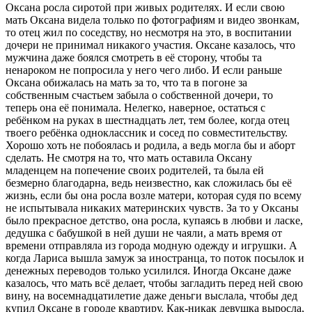
Оксана росла сиротой при живых родителях. И если свою
мать Оксана видела только по фотографиям и видео звонкам,
то отец жил по соседству, но несмотря на это, в воспитании
дочери не принимал никакого участия. Оксане казалось, что
мужчина даже боялся смотреть в её сторону, чтобы та
ненароком не попросила у него чего либо. И если раньше
Оксана обижалась на мать за то, что та в погоне за
собственным счастьем забыла о собственной дочери, то
теперь она её понимала. Нелегко, наверное, остаться с
ребёнком на руках в шестнадцать лет, тем более, когда отец
твоего ребёнка одноклассник и сосед по совместительству.
Хорошо хоть не побоялась и родила, а ведь могла бы и аборт
сделать. Не смотря на то, что мать оставила Оксану
младенцем на попечение своих родителей, та была ей
безмерно благодарна, ведь неизвестно, как сложилась бы её
жизнь, если бы она росла возле матери, которая судя по всему
не испытывала никаких материнских чувств. За то у Оксаны
было прекрасное детство, она росла, купаясь в любви и ласке,
дедушка с бабушкой в ней души не чаяли, а мать время от
времени отправляла из города модную одежду и игрушки. А
когда Лариса вышла замуж за иностранца, то поток посылок и
денежных переводов только усилился. Иногда Оксане даже
казалось, что мать всё делает, чтобы загладить перед ней свою
вину, на восемнадцатилетие даже деньги выслала, чтобы дед
купил Оксане в городе квартиру. Как-никак девушка выросла,