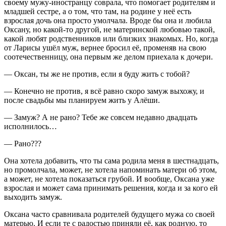
своему мужу-иностранцу соврала, что помогает родителям и
младшей сестре, а о том, что там, на родине у неё есть
взрослая дочь она просто умолчала. Вроде бы она и любила
Оксану, но какой-то другой, не материнской любовью такой,
какой любят родственников или близких знакомых. Но, когда
от Ларисы ушёл муж, вернее бросил её, променяв на свою
соотечественницу, она первым же делом приехала к дочери.
— Оксан, ты же не против, если я буду жить с тобой?
— Конечно не против, я всё равно скоро замуж выхожу, и
после свадьбы мы планируем жить у Алёши.
— Замуж? А не рано? Тебе же совсем недавно двадцать
исполнилось…
— Рано???
Она хотела добавить, что ты сама родила меня в шестнадцать,
но промолчала, может, не хотела напоминать матери об этом,
а может, не хотела показаться грубой. И вообще, Оксана уже
взрослая и может сама принимать решения, когда и за кого ей
выходить замуж.
Оксана часто сравнивала родителей будущего мужа со своей
матерью. И если те с радостью приняли её, как родную, то