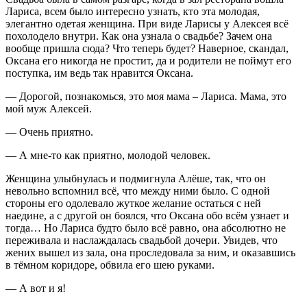
Лариса, всем было интересно узнать, кто эта молодая,
элегантно одетая женщина. При виде Ларисы у Алексея всё
похолодело внутри. Как она узнала о свадьбе? Зачем она
вообще пришла сюда? Что теперь будет? Наверное, скандал,
Оксана его никогда не простит, да и родители не поймут его
поступка, им ведь так нравится Оксана.
— Дорогой, познакомься, это моя мама – Лариса. Мама, это
мой муж Алексей.
— Очень приятно.
— А мне-то как приятно, молодой человек.
Женщина улыбнулась и подмигнула Алёше, так, что он
невольно вспомнил всё, что между ними было. С одной
стороны его одолевало жуткое желание остаться с ней
наедине, а с другой он боялся, что Оксана обо всём узнает и
тогда… Но Лариса будто было всё равно, она абсолютно не
переживала и наслаждалась свадьбой дочери. Увидев, что
жених вышел из зала, она проследовала за ним, и оказавшись
в тёмном коридоре, обвила его шею руками.
— А вот и я!