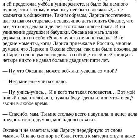
и ей предстояла учёба в университете, и было бы намного
лучше, если к этому времени у неё был своё жильё, а не
комнатка в общежитие. Таким образом, Лариса постепенно,
шаг за шагом старалась ненавязчиво дать понять Оксане, что
всё, что она делала и делает это только для её блага. И на
удивление дедушки и бабушки, Оксана на мать зла не
держала, но и особо тёплых чувств не испытывала. В те
редкие моменты, когда Лариса приезжала в Россию, многие
думали, что Лариса и Оксана сёстры, так они были похожи, да
и Лариса очень умело следила за собой, что ей в её тридцать
четыре никто не давал больше двадцати пяти лет.
— Ну, что Оксанка, может, всё-таки уедешь со мной?
— Нет, мне ещё учиться надо.
— Ну, учись-учись… И в кого ты такая головастая… Вот мой
новый номер телефона, нужны будут деньги, или что-то ещё
звони в любое время.
— Спасибо, мам. Ты мне столько всего накупила, и денег дала
предостаточно, думаю, мне надолго хватит.
Оксана и не заметила, как Ларису передёрнуло от слова
«мама». Она до сих пор не была готова к материнству, и даже