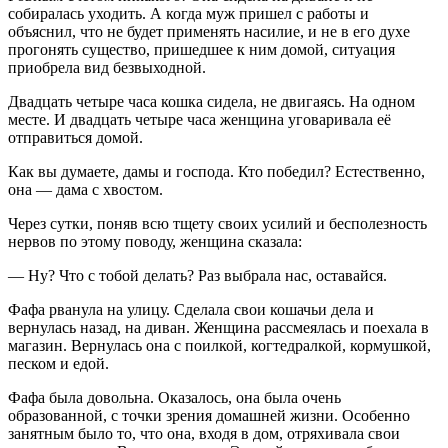
собиралась уходить. А когда муж пришел с работы и
объяснил, что не будет применять насилие, и не в его духе
прогонять существо, пришедшее к ним домой, ситуация
приобрела вид безвыходной.
Двадцать четыре часа кошка сидела, не двигаясь. На одном
месте. И двадцать четыре часа женщина уговаривала её
отправиться домой.
Как вы думаете, дамы и господа. Кто победил? Естественно,
она — дама с хвостом.
Через сутки, поняв всю тщету своих усилий и бесполезность
нервов по этому поводу, женщина сказала:
— Ну? Что с тобой делать? Раз выбрала нас, оставайся.
Фафа рванула на улицу. Сделала свои кошачьи дела и
вернулась назад, на диван. Женщина рассмеялась и поехала в
магазин. Вернулась она с поилкой, когтедралкой, кормушкой,
песком и едой.
Фафа была довольна. Оказалось, она была очень
образованной, с точки зрения домашней жизни. Особенно
занятным было то, что она, входя в дом, отряхивала свои