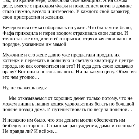
Так, по крайне мере, объясняла себе женщина. А на самом
деле, вместе с приходом Фафы и появлением котят в домике
стало шумно, весело и интересно. У каждого свой характер,
свои пристрастия и желания.
Вечером вся семья собиралась на ужин. Что бы там ни было,
Фафа приходила и перед входом отряхивала свои лапки. И
точно так же входили и её отпрыски, отряхивая свои лапы в
порядке, указанном им мамой.
Мужчине и его жене давно уже предлагали продать их
коттедж и переехать в большую и светлую квартиру в центре
города, но как согласиться на это? И куда деть свою кошачью
ораву? Вот они и не соглашались. Ни на какую цену. Объясняя
это чем угодно…
Ну, не скажешь ведь:
— Мы отказываемся от хороших денег только потому, что не
можем лишить наших кошек удовольствия бегать по большой
поляне позади дома. И путешествовать по лесу за поляной…
И неважно им было, что эти деньги могли обеспечить им
безбедную старость. Странные рассуждения, дамы и господа?
Не правда ли? И всё же…