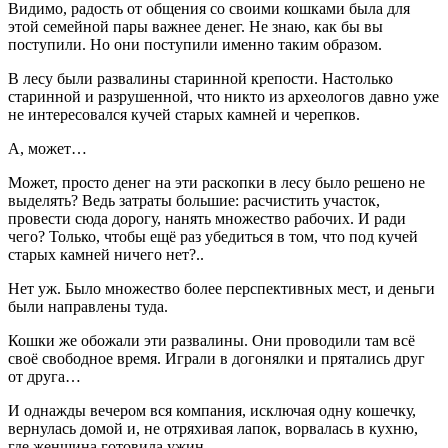
Видимо, радость от общения со своими кошками была для
этой семейной пары важнее денег. Не знаю, как бы вы
поступили. Но они поступили именно таким образом.
В лесу были развалины старинной крепости. Настолько
старинной и разрушенной, что никто из археологов давно уже
не интересовался кучей старых камней и черепков.
А, может…
Может, просто денег на эти раскопки в лесу было решено не
выделять? Ведь затраты большие: расчистить участок,
провести сюда дорогу, нанять множество рабочих. И ради
чего? Только, чтобы ещё раз убедиться в том, что под кучей
старых камней ничего нет?..
Нет уж. Было множество более перспективных мест, и деньги
были направлены туда.
Кошки же обожали эти развалины. Они проводили там всё
своё свободное время. Играли в догонялки и прятались друг
от друга…
И однажды вечером вся компания, исключая одну кошечку,
вернулась домой и, не отряхивая лапок, ворвалась в кухню,
где женщина готовила ужин.