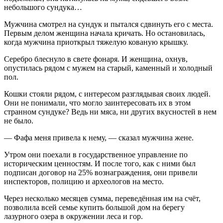
небольшого сундука…
Мужчина смотрел на сундук и пытался сдвинуть его с места.
Первым делом женщина начала кричать. Но остановилась,
когда мужчина приоткрыл тяжелую кованую крышку.
Серебро блеснуло в свете фонаря. И женщина, охнув,
опустилась рядом с мужем на старый, каменный и холодный
пол.
Кошки стояли рядом, с интересом разглядывая своих людей.
Они не понимали, что могло заинтересовать их в этом
странном сундуке? Ведь ни мяса, ни других вкусностей в нем
не было.
— Фафа меня привела к нему, — сказал мужчина жене.
Утром они поехали в государственное управление по
историческим ценностям. И после того, как с ними был
подписан договор на 25% вознаграждения, они привели
инспекторов, полицию и археологов на место.
Через несколько месяцев сумма, переведённая им на счёт,
позволила всей семье купить большой дом на берегу
лазурного озера в окружении леса и гор.