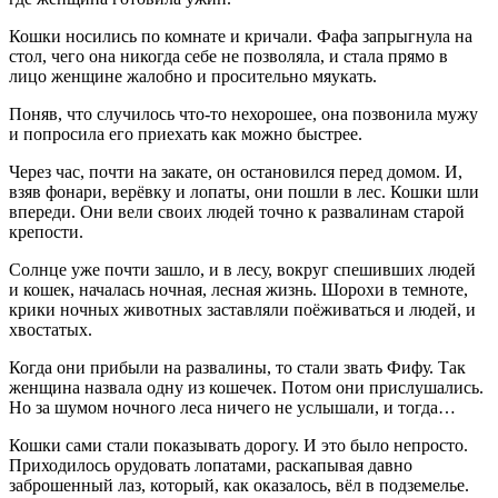
Кошки носились по комнате и кричали. Фафа запрыгнула на
стол, чего она никогда себе не позволяла, и стала прямо в
лицо женщине жалобно и просительно мяукать.
Поняв, что случилось что-то нехорошее, она позвонила мужу
и попросила его приехать как можно быстрее.
Через час, почти на закате, он остановился перед домом. И,
взяв фонари, верёвку и лопаты, они пошли в лес. Кошки шли
впереди. Они вели своих людей точно к развалинам старой
крепости.
Солнце уже почти зашло, и в лесу, вокруг спешивших людей
и кошек, началась ночная, лесная жизнь. Шорохи в темноте,
крики ночных животных заставляли поёживаться и людей, и
хвостатых.
Когда они прибыли на развалины, то стали звать Фифу. Так
женщина назвала одну из кошечек. Потом они прислушались.
Но за шумом ночного леса ничего не услышали, и тогда…
Кошки сами стали показывать дорогу. И это было непросто.
Приходилось орудовать лопатами, раскапывая давно
заброшенный лаз, который, как оказалось, вёл в подземелье.