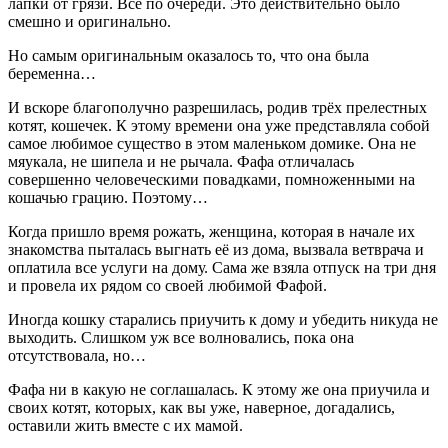
лапки от грязи. Все по очереди. Это действительно было
смешно и оригинально.
Но самым оригинальным оказалось то, что она была
беременна…
И вскоре благополучно разрешилась, родив трёх прелестных
котят, кошечек. К этому времени она уже представляла собой
самое любимое существо в этом маленьком домике. Она не
мяукала, не шипела и не рычала. Фафа отличалась
совершенно человеческими повадками, помноженными на
кошачью грацию. Поэтому…
Когда пришло время рожать, женщина, которая в начале их
знакомства пыталась выгнать её из дома, вызвала ветврача и
оплатила все услуги на дому. Сама же взяла отпуск на три дня
и провела их рядом со своей любимой Фафой.
Иногда кошку старались приучить к дому и убедить никуда не
выходить. Слишком уж все волновались, пока она
отсутствовала, но…
Фафа ни в какую не соглашалась. К этому же она приучила и
своих котят, которых, как вы уже, наверное, догадались,
оставили жить вместе с их мамой.