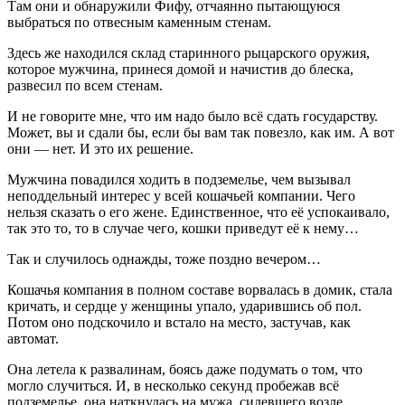
Там они и обнаружили Фифу, отчаянно пытающуюся
выбраться по отвесным каменным стенам.
Здесь же находился склад старинного рыцарского оружия,
которое мужчина, принеся домой и начистив до блеска,
развесил по всем стенам.
И не говорите мне, что им надо было всё сдать государству.
Может, вы и сдали бы, если бы вам так повезло, как им. А вот
они — нет. И это их решение.
Мужчина повадился ходить в подземелье, чем вызывал
неподдельный интерес у всей кошачьей компании. Чего
нельзя сказать о его жене. Единственное, что её успокаивало,
так это то, то в случае чего, кошки приведут её к нему…
Так и случилось однажды, тоже поздно вечером…
Кошачья компания в полном составе ворвалась в домик, стала
кричать, и сердце у женщины упало, ударившись об пол.
Потом оно подскочило и встало на место, застучав, как
автомат.
Она летела к развалинам, боясь даже подумать о том, что
могло случиться. И, в несколько секунд пробежав всё
подземелье, она наткнулась на мужа, сидевшего возле