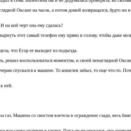
одил в семь. Валентина бы и не додумалась проверить, во скольк
лядной Оксане на часок, а потом домой возвращался, будто ни в 
И на кой черт она ему сдалась?
вырнуть этот самый телефон ему прямо в голову, чтобы даже мозг
ела, что Егор ее выходит из подъезда.
ать, решил воспользоваться моментом, и своей ненаглядной Окса
ечерам спускался к машине. То кошелек забыл, то еще что-то. По
к ней.
а газ. Машина со свистом влетела в ограждение сзади, весь бамп
 все слова застряли в глотке. Пока он не очухался, она зашвырн