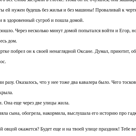
ы ей нужен будешь без жилья и без машины! Проваливай к чертя
и в здоровенный сугроб и пошла домой.
ошло. Через несколько минут домой попытался войти и Егор, но 
есь дом.
тке побрел он к своей ненаглядной Оксане. Думал, приютит, обо
ос.
и разу. Оказалось, что у нее тоже два кавалера было. Чего тоск
крыла.
. Она еще через две улицы жила.
няла сына, обогрела, накормила, выслушала его историю про гадк
й овцой окажется? Будет еще и на твоей улице праздник! Тебе в