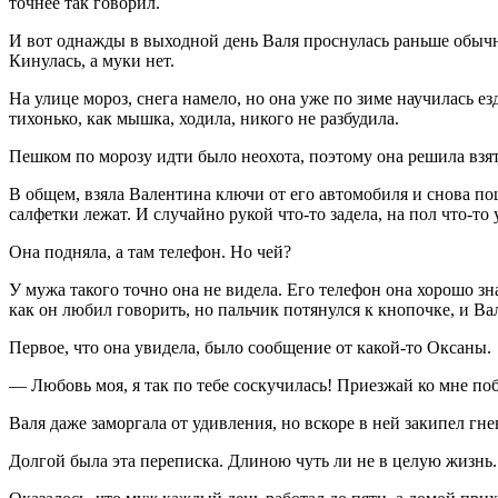
точнее так говорил.
И вот однажды в выходной день Валя проснулась раньше обычн
Кинулась, а муки нет.
На улице мороз, снега намело, но она уже по зиме научилась ез
тихонько, как мышка, ходила, никого не разбудила.
Пешком по морозу идти было неохота, поэтому она решила взять
В общем, взяла Валентина ключи от его автомобиля и снова пош
салфетки лежат. И случайно рукой что-то задела, на пол что-то 
Она подняла, а там телефон. Но чей?
У мужа такого точно она не видела. Его телефон она хорошо зн
как он любил говорить, но пальчик потянулся к кнопочке, и Ва
Первое, что она увидела, было сообщение от какой-то Оксаны.
— Любовь моя, я так по тебе соскучилась! Приезжай ко мне по
Валя даже заморгала от удивления, но вскоре в ней закипел гне
Долгой была эта переписка. Длиною чуть ли не в целую жизнь.