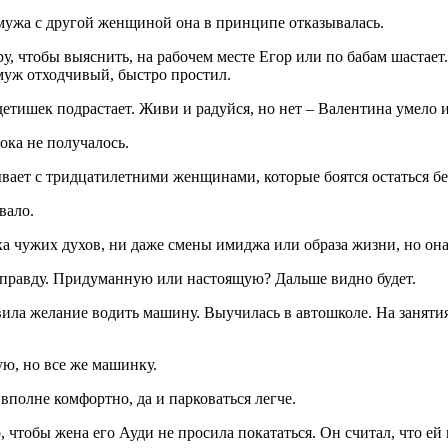
ь мужа с другой женщиной она в принципе отказывалась.
, чтобы выяснить, на рабочем месте Егор или по бабам шастает. 
муж отходчивый, быстро простил.
детишек подрастает. Живи и радуйся, но нет – Валентина умело 
пока не получалось.
бывает с тридцатилетними женщинами, которые боятся остаться бе
вало.
а чужих духов, ни даже смены имиджа или образа жизни, но она 
а правду. Придуманную или настоящую? Дальше видно будет.
ила желание водить машину. Выучилась в автошколе. На занятия 
ю, но все же машинку.
 вполне комфортно, да и парковаться легче.
 чтобы жена его Ауди не просила покататься. Он считал, что ей 