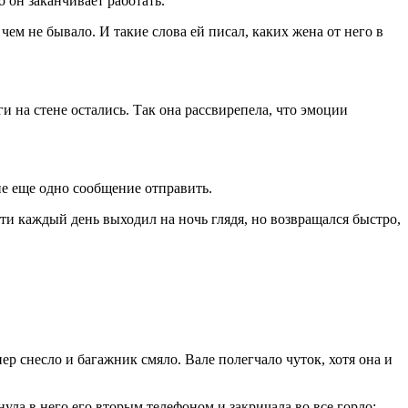
о он заканчивает работать.
чем не бывало. И такие слова ей писал, каких жена от него в
и на стене остались. Так она рассвирепела, что эмоции
не еще одно сообщение отправить.
чти каждый день выходил на ночь глядя, но возвращался быстро,
ер снесло и багажник смяло. Вале полегчало чуток, хотя она и
ула в него его вторым телефоном и закричала во все горло: