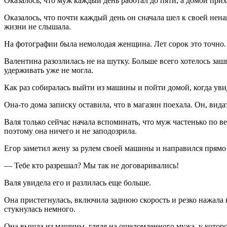
Оказалось, что муж каждый день работал до пяти, а домой прих
Оказалось, что почти каждый день он сначала шел к своей ненаг
жизни не слышала.
На фотографии была немолодая женщина. Лет сорок это точно. 
Валентина разозлилась не на шутку. Больше всего хотелось заш
удерживать уже не могла.
Как раз собиралась выйти из машины и пойти домой, когда увид
Она-то дома записку оставила, что в магазин поехала. Он, вид
Валя только сейчас начала вспоминать, что муж частенько по в
поэтому она ничего и не заподозрила.
Егор заметил жену за рулем своей машины и направился прямо 
— Тебе кто разрешал? Мы так не договаривались!
Валя увидела его и разлилась еще больше.
Она пристегнулась, включила заднюю скорость и резко нажала н
стукнулась немного.
Она вышла из машины, глядя на ошеломленного мужа, у которого