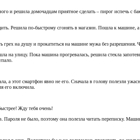
ого и решила домочадцам приятное сделать – пирог испечь с ба
дить. Решила по-быстрому сгонять в магазин. Пошла к машине, а 
 грех на душу и прокатиться на машине мужа без разрешения. Чт
ла на улицу. Пока машина прогревалась, решила стекла запотевши
упало.
ала, а этот смартфон явно не его. Сначала в голову полезли ужа
ля его включила.
быстрее! Жду тебя очень!
в. Пароля не было, поэтому она полезла читать переписку. Машина