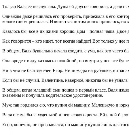
Только Валя ее не слушала. Душа ей другое говорила, а делит
Однажды даже решилась его проверить, прибежала в его контору
коллективом решилась. Извиняться потом долго пришлось, но 
Казалось бы, все в их жизни хорошо. Дом – полная чаша. Двое 
Как говорится – кто ищет, тот всегда найдет! Вот только у нее 
В общем, Валя буквально начала сходить с ума, как это часто 
Она вроде с виду казалась спокойной, но внутри у нее все буше
Ни в чем не был замечен Егор. Ни помады на рубашке, ни запах
Если бы не случай, Валентина, наверное, никогда бы не узнал
В общем, когда младший сын пошел в первый класс, Валя изъяв
экзамены и получила водительское удостоверение.
Муж так гордился ею, что купил ей машину. Маленькую и юрку
Валя и сама была худенькой и невысокого роста. Ей в ней было
Егор, конечно, не признавался, но машину купил лишь для того,