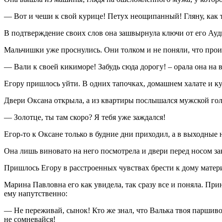
— Вот и чеши к свой курице! Петух неощипанный! Гляну, как т
В подтверждение своих слов она зашвырнула ключи от его Ауд
Мальчишки уже проснулись. Они толком и не поняли, что произ
— Вали к своей кикиморе! Забудь сюда дорогу! – орала она на в
Егору пришлось уйти. В одних тапочках, домашнем халате и кур
Двери Оксана открыла, а из квартиры послышался мужской гол
— Золотце, ты там скоро? Я тебя уже заждался!
Егор-то к Оксане только в будние дни приходил, а в выходные н
Она лишь виновато на него посмотрела и двери перед носом за
Пришлось Егору в расстроенных чувствах брести к дому матери
Марина Павловна его как увидела, так сразу все и поняла. При
ему напутственно:
— Не переживай, сынок! Кто же знал, что Валька твоя паршиво
не сомневайся!