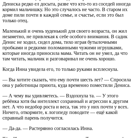
Дениска редко ел досыта, разве что кто-то из соседей иногда
кормил мальчишку. Но это случалось не часто. В старом их
доме пили почти в каждой семье, и счастье, если это был
только отец.
Маленький и очень худенький для своего возраста, он жил
незаметно, не привлекая к себе особого внимания. В садик
Денис не ходил, сидел дома, тихо играя бутылочными
пробками и редкими поломанными чужими игрушками,
которые иногда приносила мама. Читать он не умел, да что
там читать, мальчик и разговаривал не очень хорошо.
Когда Инна увидела его, то только руками всплеснула.
— Вы хотите сказать, что ему почти шесть лет? — Спросила
она у работницы приюта, куда временно поместили Дениса.
— А чему вы удивляетесь. — Вздохнула та. — У этого
ребёнка хотя бы интеллект сохранный и агрессии к другим
нет. А что недобор роста и веса, так это у них почти у всех.
Ничего, откормите, к логопеду поводите — ещё какой
справный парень получится.
— Да-да. — Растерянно согласилась Инна.