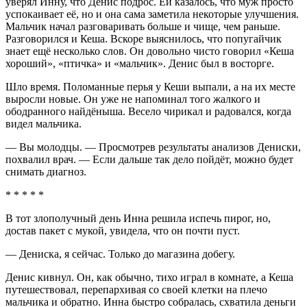
уверял Инну, что Денис подрос. Ей казалось, что муж просто
успокаивает её, но и она сама заметила некоторые улучшения.
Мальчик начал разговаривать больше и чище, чем раньше.
Разговорился и Кеша. Вскоре выяснилось, что попугайчик
знает ещё несколько слов. Он довольно чисто говорил «Кеша
хороший», «птичка» и «мальчик». Денис был в восторге.
Шло время. Поломанные перья у Кеши выпали, а на их месте
выросли новые. Он уже не напоминал того жалкого и
ободранного найдёныша. Весело чирикал и радовался, когда
видел мальчика.
— Вы молодцы. — Просмотрев результаты анализов Дениски,
похвалил врач. — Если дальше так дело пойдёт, можно будет
снимать диагноз.
* * * * *
В тот злополучный день Инна решила испечь пирог, но,
достав пакет с мукой, увидела, что он почти пуст.
— Дениска, я сейчас. Только до магазина добегу.
Денис кивнул. Он, как обычно, тихо играл в комнате, а Кеша
путешествовал, перепархивая со своей клетки на плечо
мальчика и обратно. Инна быстро собралась, схватила деньги