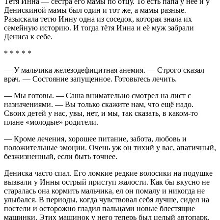
Тётя Инна — сестра его мамы по отцу. То есть папа у неё и у
Денискиной мамы был один и тот же, а мамы разные.
Разыскала тетю Инну одна из соседок, которая знала их
семейную историю. И тогда тётя Инна и её муж забрали
Дениса к себе.
* * * * *
— У мальчика железодефицитная анемия. — Строго сказал
врач. — Состояние запущенное. Готовьтесь лечить.
— Мы готовы. — Саша внимательно смотрел на лист с
назначениями. — Вы только скажите нам, что ещё надо.
Своих детей у нас, увы, нет, и мы, так сказать, в каком-то
плане «молодые» родители.
— Кроме лечения, хорошее питание, забота, любовь и
положительные эмоции. Очень уж он тихий у вас, апатичный,
безжизненный, если быть точнее.
Дениска часто спал. Его ломкие редкие волосики на подушке
вызвали у Инны острый приступ жалости. Как бы вкусно не
старалась она кормить мальчика, ел он помалу и никогда не
улыбался. В периоды, когда чувствовал себя лучше, сидел на
постели и осторожно гладил пальцами новые блестящие
машинки. Этих машинок у него теперь был целый автопарк.