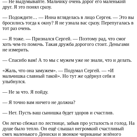
— Не выдумывайте. Мальчику очень дорог его маленький
друг. Я это понял сразу.
— Подождите… — Инна вгляделась в лицо Сергея. — Это вы
бросились тогда к окну? Я не узнала вас сразу. Перепугалась в
тот раз очень.
— Я тоже. — Признался Сергей. — Поэтому рад, что смог
хоть чем-то помочь. Такая дружба дорогого стоит. Деньгами
не измерить.
— Спасибо вам! А то мы с мужем уже не знали, что и делать.
«Жаль, что она замужем». — Подумал Сергей. — «И
мальчишка славный такой». Но тут же одёрнул себя и
улыбнулся.
— Не за что. Я пойду.
— Я точно вам ничего не должна?
— Нет. Пусть ваш сынишка будет здоров и счастлив.
Он легко сбежал по лестнице, забыв про усталость и голод. На
душе было тепло. Он ещё слышал негромкий счастливый
смех маленького Дениски и звонкое чириканье зелёного