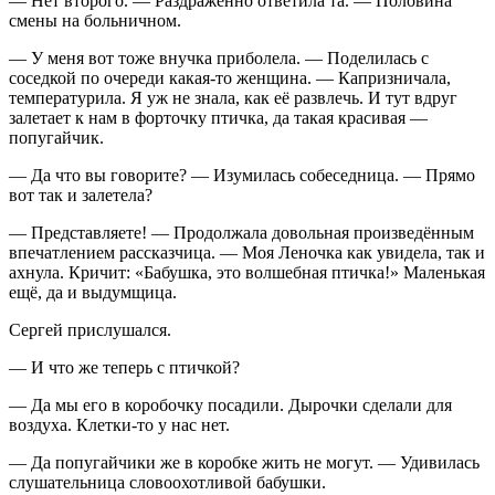
— Нет второго. — Раздражённо ответила та. — Половина
смены на больничном.
— У меня вот тоже внучка приболела. — Поделилась с
соседкой по очереди какая-то женщина. — Капризничала,
температурила. Я уж не знала, как её развлечь. И тут вдруг
залетает к нам в форточку птичка, да такая красивая —
попугайчик.
— Да что вы говорите? — Изумилась собеседница. — Прямо
вот так и залетела?
— Представляете! — Продолжала довольная произведённым
впечатлением рассказчица. — Моя Леночка как увидела, так и
ахнула. Кричит: «Бабушка, это волшебная птичка!» Маленькая
ещё, да и выдумщица.
Сергей прислушался.
— И что же теперь с птичкой?
— Да мы его в коробочку посадили. Дырочки сделали для
воздуха. Клетки-то у нас нет.
— Да попугайчики же в коробке жить не могут. — Удивилась
слушательница словоохотливой бабушки.