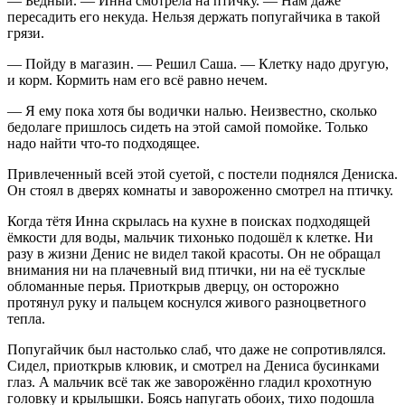
— Бедный. — Инна смотрела на птичку. — Нам даже
пересадить его некуда. Нельзя держать попугайчика в такой
грязи.
— Пойду в магазин. — Решил Саша. — Клетку надо другую,
и корм. Кормить нам его всё равно нечем.
— Я ему пока хотя бы водички налью. Неизвестно, сколько
бедолаге пришлось сидеть на этой самой помойке. Только
надо найти что-то подходящее.
Привлеченный всей этой суетой, с постели поднялся Дениска.
Он стоял в дверях комнаты и завороженно смотрел на птичку.
Когда тётя Инна скрылась на кухне в поисках подходящей
ёмкости для воды, мальчик тихонько подошёл к клетке. Ни
разу в жизни Денис не видел такой красоты. Он не обращал
внимания ни на плачевный вид птички, ни на её тусклые
обломанные перья. Приоткрыв дверцу, он осторожно
протянул руку и пальцем коснулся живого разноцветного
тепла.
Попугайчик был настолько слаб, что даже не сопротивлялся.
Сидел, приоткрыв клювик, и смотрел на Дениса бусинками
глаз. А мальчик всё так же заворожённо гладил крохотную
головку и крылышки. Боясь напугать обоих, тихо подошла