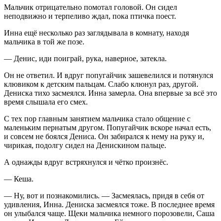
Мальчик отрицательно помотал головой. Он сидел
неподвижно и терпеливо ждал, пока птичка поест.
Инна ещё несколько раз заглядывала в комнату, находя
мальчика в той же позе.
— Денис, иди поиграй, рука, наверное, затекла.
Он не ответил. И вдруг попугайчик зашевелился и потянулся
клювиком к детским пальцам. Слабо клюнул раз, другой.
Дениска тихо засмеялся. Инна замерла. Она впервые за всё это
время слышала его смех.
С тех пор главным занятием мальчика стало общение с
маленьким пернатым другом. Попугайчик вскоре начал есть,
и совсем не боялся Дениса. Он забирался к нему на руку и,
чирикая, подолгу сидел на Денискином пальце.
А однажды вдруг встряхнулся и чётко произнёс.
— Кеша.
— Ну, вот и познакомились. — Засмеялась, придя в себя от
удивления, Инна. Дениска засмеялся тоже. В последнее время
он улыбался чаще. Щеки мальчика немного порозовели, Саша