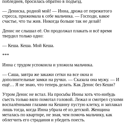
побледнев, бросилась обратно в подъезд.
— Дениска, родной мой! — Инна, дрожа от пережитого
стресса, прижимала к себе мальчика. — Господи, какое
счастье, что ты жив. Никогда больше так не делай!
Денис не слышал её. Он продолжал плакать и всё время
твердил только одно:
— Кеша. Кеша. Мой Кеша.
***
Инна с трудом успокоила и уложила мальчика.
— Саша, завтра же закажи сетки на все окна и
дополнительные замки на ручки. — Сказала она мужу. — И
ещё… Я не знаю, что теперь делать. Как Денис без Кеши?
Утром Денис не встал. На просьбы Инны хоть что-нибудь
съесть только вяло помотал головой. Лежал и смотрел сухими
воспалёнными глазами на Кешину пустую клетку, и заплакал
лишь тогда, когда Инна убрала её из детской. Женщина
металась по квартире, не зная, чем помочь мальчику, как
облегчить его страдания и убедить поесть.