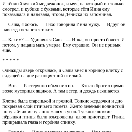
И тёплый мягкий медвежонок, и мяч, на который он только
смотрел, и кубики с буквами, которые тётя Инна ему
показывала и называла, чтобы Дениска их запоминал.
— Саша, я боюсь. — Тихо говорила Инна мужу. — Вдруг он
навсегда останется таким.
— Каким? — Удивлялся Саша. — Инка, он просто болеет. И
потом, у пацана мать умерла. Ему страшно. Он не привык
ещё.
* * * * *
Однажды дверь открылась, и Саша внёс в коридор клетку с
сидящей на дне разноцветной птичкой.
— Вот. — Растерянно объяснил он. — Кто-то бросил прямо
возле мусорных ящиков. А там ветер, и дождь начинается.
Клетка была старенькой и грязной. Тонкие жердочки и дно
покрывал слой птичьего помёта. Желто-зелёный волнистый
попугайчик испуганно жался в угол. Тусклые ломкие
пёрышки птицы были взъерошены, клюв приоткрыт. Птица
прикрывала глаза и горбила спинку.