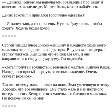
— Дениска, сейчас мы напечатаем объявления про Кешу и
повесим их везде-везде. Может быть, кто-то найдёт его.
Денис вскочил и принялся торопливо одеваться.
— Я напечатаю, а ты пока ешь. Нужны будут силы, чтобы
ходить. Ходить будем долго.
* * * * *
Сергей увидел вчерашнюю женщину и бледного худенького
мальчика около одного из подъездов. В руках малыш держал
стопку листков. Женщина что-то сказала ему, и они
направились к следующему дому. Он подошёл.
«Улетел попугай волнистый, зелёный с жёлтым. Кличка Кеша.
Нашедшего просьба вернуть за вознаграждение. Очень
скучает ребёнок».
Так вот почему малыш полез на окно. Звал улетевшую птичку.
Хорошо, что всё обошлось. Ему стало жаль и неизвестного
потерявшегося Кешу, и этого маленького бледного мальчика.
Но помочь им он не мог.
* * * * *