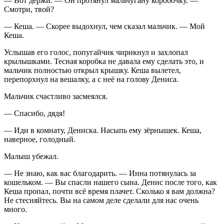
— Вот держи. — Он протянул мальчугану коробочку. —
Смотри, твой?
— Кеша. — Скорее выдохнул, чем сказал мальчик. — Мой
Кеша.
Услышав его голос, попугайчик чирикнул и захлопал
крылышками. Тесная коробка не давала ему сделать это, и
мальчик полностью открыл крышку. Кеша вылетел,
перепорхнул на вешалку, а с неё на голову Дениса.
Мальчик счастливо засмеялся.
— Спасибо, дядя!
— Иди в комнату, Дениска. Насыпь ему зёрнышек. Кеша,
наверное, голодный.
Малыш убежал.
— Не знаю, как вас благодарить. — Инна потянулась за
кошельком. — Вы спасли нашего сына. Денис после того, как
Кеша пропал, почти всё время плачет. Сколько я вам должна?
Не стесняйтесь. Вы на самом деле сделали для нас очень
много.