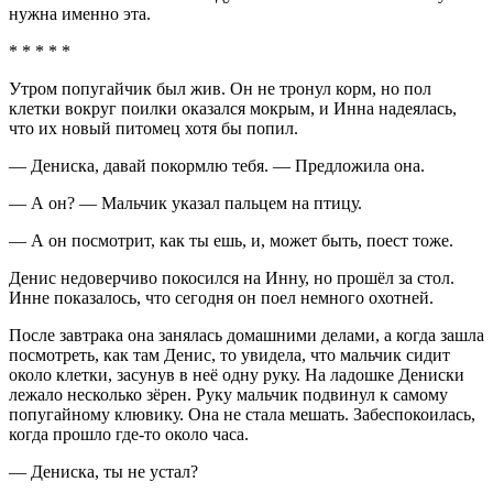
нужна именно эта.
* * * * *
Утром попугайчик был жив. Он не тронул корм, но пол
клетки вокруг поилки оказался мокрым, и Инна надеялась,
что их новый питомец хотя бы попил.
— Дениска, давай покормлю тебя. — Предложила она.
— А он? — Мальчик указал пальцем на птицу.
— А он посмотрит, как ты ешь, и, может быть, поест тоже.
Денис недоверчиво покосился на Инну, но прошёл за стол.
Инне показалось, что сегодня он поел немного охотней.
После завтрака она занялась домашними делами, а когда зашла
посмотреть, как там Денис, то увидела, что мальчик сидит
около клетки, засунув в неё одну руку. На ладошке Дениски
лежало несколько зёрен. Руку мальчик подвинул к самому
попугайному клювику. Она не стала мешать. Забеспокоилась,
когда прошло где-то около часа.
— Дениска, ты не устал?