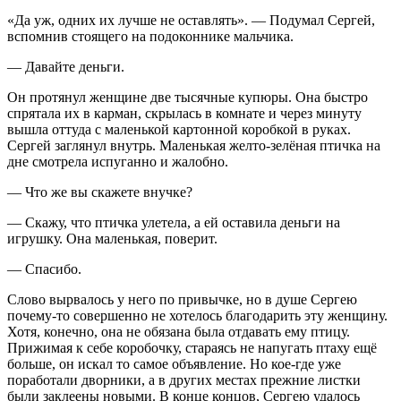
«Да уж, одних их лучше не оставлять». — Подумал Сергей,
вспомнив стоящего на подоконнике мальчика.
— Давайте деньги.
Он протянул женщине две тысячные купюры. Она быстро
спрятала их в карман, скрылась в комнате и через минуту
вышла оттуда с маленькой картонной коробкой в руках.
Сергей заглянул внутрь. Маленькая желто-зелёная птичка на
дне смотрела испуганно и жалобно.
— Что же вы скажете внучке?
— Скажу, что птичка улетела, а ей оставила деньги на
игрушку. Она маленькая, поверит.
— Спасибо.
Слово вырвалось у него по привычке, но в душе Сергею
почему-то совершенно не хотелось благодарить эту женщину.
Хотя, конечно, она не обязана была отдавать ему птицу.
Прижимая к себе коробочку, стараясь не напугать птаху ещё
больше, он искал то самое объявление. Но кое-где уже
поработали дворники, а в других местах прежние листки
были заклеены новыми. В конце концов, Сергею удалось