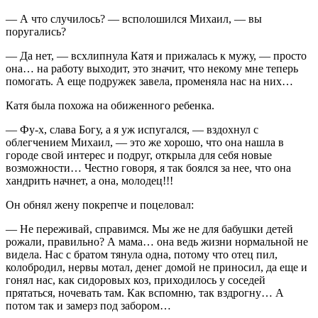
— А что случилось? — всполошился Михаил, — вы
поругались?
— Да нет, — всхлипнула Катя и прижалась к мужу, — просто
она… на работу выходит, это значит, что некому мне теперь
помогать. А еще подружек завела, променяла нас на них…
Катя была похожа на обиженного ребенка.
— Фу-х, слава Богу, а я уж испугался, — вздохнул с
облегчением Михаил, — это же хорошо, что она нашла в
городе свой интерес и подруг, открыла для себя новые
возможности… Честно говоря, я так боялся за нее, что она
хандрить начнет, а она, молодец!!!
Он обнял жену покрепче и поцеловал:
— Не переживай, справимся. Мы же не для бабушки детей
рожали, правильно? А мама… она ведь жизни нормальной не
видела. Нас с братом тянула одна, потому что отец пил,
колобродил, нервы мотал, денег домой не приносил, да еще и
гонял нас, как сидоровых коз, приходилось у соседей
прятаться, ночевать там. Как вспомню, так вздрогну… А
потом так и замерз под забором…