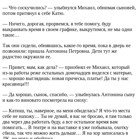
— Что соскучились? — улыбнулся Михаил, обнимая сыновей,
потом притянул к себе Катю.
— Ничего, дорогая, прорвемся, я тебе помогу, буду
выкраивать время в своем графике, выкрутимся, не мы одни
такие…
Так они сидели, обнявшись, какое-то время, пока в дверь не
позвонили: пришла Антонина Петровна. Дети тут же
радостно окружили ее.
— Привет, мам, как дела? — приобнял ее Михаил, который
из-за работы реже остальных домочадцев виделся с матерью,
— хорошо выглядишь: новая прическа, платье! Да ты у нас
красавица!!!
— Да хорошо, сынок, спасибо, — улыбнулась Антонина сыну
и как-то виновато посмотрела на сноху:
— Катюш, ты, наверное, на меня обиделась? Я что-то места
себе не нахожу… Ты не думай, я вас не бросаю, я там только
два через два работать буду, а все остальное время вам
помогать… В театре и на выставке я уже побывала, охотку
сбила, так что можно жить дальше… Я на хор записалась в
ДК, но могу и обойтись…