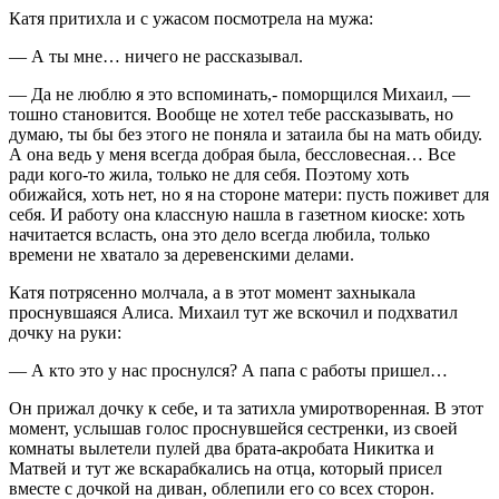
Катя притихла и с ужасом посмотрела на мужа:
— А ты мне… ничего не рассказывал.
— Да не люблю я это вспоминать,- поморщился Михаил, —
тошно становится. Вообще не хотел тебе рассказывать, но
думаю, ты бы без этого не поняла и затаила бы на мать обиду.
А она ведь у меня всегда добрая была, бессловесная… Все
ради кого-то жила, только не для себя. Поэтому хоть
обижайся, хоть нет, но я на стороне матери: пусть поживет для
себя. И работу она классную нашла в газетном киоске: хоть
начитается всласть, она это дело всегда любила, только
времени не хватало за деревенскими делами.
Катя потрясенно молчала, а в этот момент захныкала
проснувшаяся Алиса. Михаил тут же вскочил и подхватил
дочку на руки:
— А кто это у нас проснулся? А папа с работы пришел…
Он прижал дочку к себе, и та затихла умиротворенная. В этот
момент, услышав голос проснувшейся сестренки, из своей
комнаты вылетели пулей два брата-акробата Никитка и
Матвей и тут же вскарабкались на отца, который присел
вместе с дочкой на диван, облепили его со всех сторон.