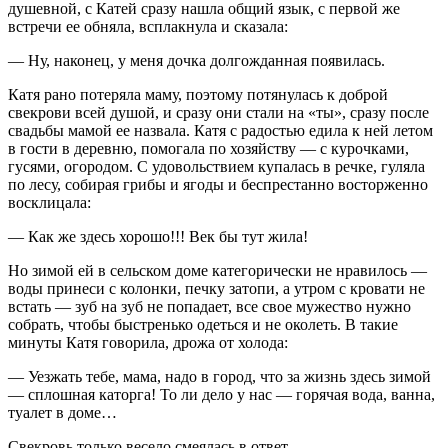
душевной, с Катей сразу нашла общий язык, с первой же
встречи ее обняла, всплакнула и сказала:
— Ну, наконец, у меня дочка долгожданная появилась.
Катя рано потеряла маму, поэтому потянулась к доброй
свекрови всей душой, и сразу они стали на «ты», сразу после
свадьбы мамой ее назвала. Катя с радостью едила к ней летом
в гости в деревню, помогала по хозяйству — с курочками,
гусями, огородом. С удовольствием купалась в речке, гуляла
по лесу, собирая грибы и ягоды и беспрестанно восторженно
восклицала:
— Как же здесь хорошо!!! Век бы тут жила!
Но зимой ей в сельском доме категорически не нравилось —
воды принеси с колонки, печку затопи, а утром с кровати не
встать — зуб на зуб не попадает, все свое мужество нужно
собрать, чтобы быстренько одеться и не околеть. В такие
минуты Катя говорила, дрожа от холода:
— Уезжать тебе, мама, надо в город, что за жизнь здесь зимой
— сплошная каторга! То ли дело у нас — горячая вода, ванна,
туалет в доме…
Свекровь только весело смеялась в ответ.