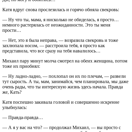
Катя вдруг снова прослезилась и горячо обняла свекровь:
— Ну что ты, мама, я нисколько не обиделась, я просто…
немного растерялась от неожиданности. Это ты меня
прости…
— Нет, это я была неправа, — возразила свекровь и тоже
захлюпала носом, — расстроила тебя, я просто как
представила, что все сразу на тебя навалилось…
Михаил пару минут молча смотрел на обеих женщина, потом
тоже их приобнял:
— Ну ладно-ладно, — похлопал он их по плечам, — развели
тут сырость. А ты, мам, занимайся, чем планировала, мы даже
очень рады, что ты интересную жизнь здесь начала. Правда
же, Кать?
Катя поспешно закивала головой и совершенно искренне
улыбнулась:
— Правда-правда…
— А я у вас на что? — продолжал Михаил, — вы просто с