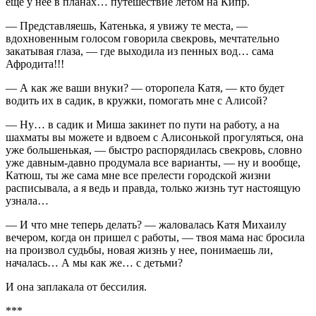
еще у нее в планах… путешествие летом на Кипр.
— Представляешь, Катенька, я увижу те места, —
вдохновенным голосом говорила свекровь, мечтательно
закатывая глаза, — где выходила из пенных вод… сама
Афродита!!!
— А как же ваши внуки? — оторопела Катя, — кто будет
водить их в садик, в кружки, помогать мне с Алисой?
— Ну… в садик и Миша закинет по пути на работу, а на
шахматы вы можете и вдвоем с Алисонькой прогуляться, она
уже большенькая, — быстро распорядилась свекровь, словно
уже давным-давно продумала все варианты, — ну и вообще,
Катюш, ты же сама мне все прелести городской жизни
расписывала, а я ведь и правда, только жизнь тут настоящую
узнала…
— И что мне теперь делать? — жаловалась Катя Михаилу
вечером, когда он пришел с работы, — твоя мама нас бросила
на произвол судьбы, новая жизнь у нее, понимаешь ли,
началась… А мы как же… с детьми?
И она заплакала от бессилия.
***