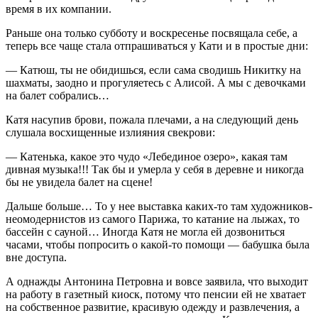
время в их компании.
Раньше она только субботу и воскресенье посвящала себе, а
теперь все чаще стала отпрашиваться у Кати и в простые дни:
— Катюш, ты не обидишься, если сама сводишь Никитку на
шахматы, заодно и прогуляетесь с Алисой. А мы с девочками
на балет собрались…
Катя насупив брови, пожала плечами, а на следующий день
слушала восхищенные излияния свекрови:
— Катенька, какое это чудо «Лебединое озеро», какая там
дивная музыка!!! Так бы и умерла у себя в деревне и никогда
бы не увидела балет на сцене!
Дальше больше… То у нее выставка каких-то там художников-
неомодернистов из самого Парижа, то катание на лыжах, то
бассейн с сауной… Иногда Катя не могла ей дозвониться
часами, чтобы попросить о какой-то помощи — бабушка была
вне доступа.
А однажды Антонина Петровна и вовсе заявила, что выходит
на работу в газетный киоск, потому что пенсии ей не хватает
на собственное развитие, красивую одежду и развлечения, а