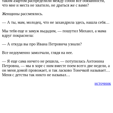
таким азартом распределили между собой все обязанности,
что мне и места не хватило, не драться же с вами?
Женщины рассмеялись.
— А ты, мам, молодец, что не захандрила здесь, нашла себя…
Мы тебя еще и замуж выдадим, — пошутил Михаил, а мама
вдруг покраснела:
— А откуда вы про Ивана Петровича узнали?
Все недоуменно замолчали, глядя на нее.
— Я еще сама ничего не решила, — потупилась Антонина
Петровна, — мы в хоре с ним вместе поем всего две недели, а
он меня домой провожает, и так ласково Тонечкой называет…
Меня с детства так никто не называл…
источник