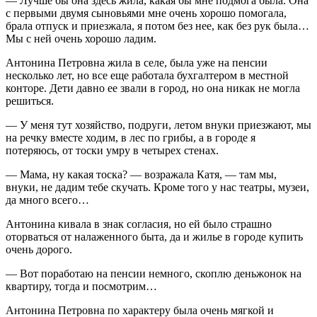
— Лучше бы она здесь жила, какая бы мне подмога была. Она
с первыми двумя сыновьями мне очень хорошо помогала,
брала отпуск и приезжала, я потом без нее, как без рук была…
Мы с ней очень хорошо ладим.
Антонина Петровна жила в селе, была уже на пенсии
несколько лет, но все еще работала бухгалтером в местной
конторе. Дети давно ее звали в город, но она никак не могла
решиться.
— У меня тут хозяйство, подруги, летом внуки приезжают, мы
на речку вместе ходим, в лес по грибы, а в городе я
потеряюсь, от тоски умру в четырех стенах.
— Мама, ну какая тоска? — возражала Катя, — там мы,
внуки, не дадим тебе скучать. Кроме того у нас театры, музеи,
да много всего…
Антонина кивала в знак согласия, но ей было страшно
оторваться от налаженного быта, да и жилье в городе купить
очень дорого.
— Вот поработаю на пенсии немного, скоплю деньжонок на
квартиру, тогда и посмотрим…
Антонина Петровна по характеру была очень мягкой и