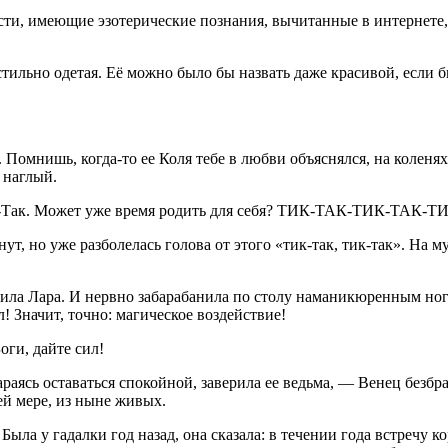
ости, имеющие эзотерические познания, вычитанные в интернет
стильно одетая. Её можно было бы назвать даже красивой, если 
 Помнишь, когда-то ее Коля тебе в любви объяснялся, на коленях 
и наглый.
ик-Так. Может уже время родить для себя? ТИК-ТАК-ТИК-ТАК-
т, но уже разболелась голова от этого «тик-так, тик-так». На м
бщила Лара. И нервно забарабанила по столу наманикюренным ног
! Значит, точно: магическое воздействие!
оги, дайте сил!
араясь оставаться спокойной, заверила ее ведьма, — Венец безбра
ей мере, из ныне живых.
Была у гадалки год назад, она сказала: в течении года встречу ко