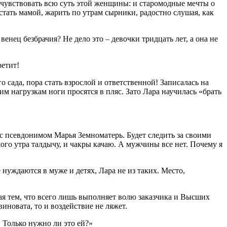
рочувствовать всю суть этой женщины: и старомодные мечты о
 стать мамой, жарить по утрам сырники, радостно слушая, как
енец безбрачия? Не дело это – девочки тридцать лет, а она не
ретит!
о сада, пора стать взрослой и ответственной! Записалась на
 нагрузкам ноги просятся в пляс. Зато Лара научилась «брать
с псевдонимом Марья Земноматерь. Будет следить за своими
го утра талдычу, и чакры качаю. А мужчины все нет. Почему я
 нуждаются в муже и детях, Лара не из таких. Место,
вая тем, что всего лишь выполняет волю заказчика и Высших
виновата, то и воздействие не ляжет.
 Только нужно ли это ей?»