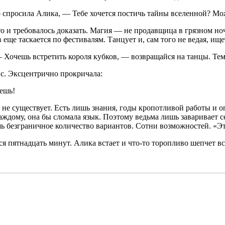
но спросила Алика, — Тебе хочется постичь тайны вселенной? М
и требовалось доказать. Магия — не продавщица в грязном ночн
 еще таскается по фестивалям. Танцует и, сам того не ведая, ищ
 Хочешь встретить короля кубков, — возвращайся на танцы. Тем 
нс. Эксцентрично прокричала:
уешь!
 не существует. Есть лишь знания, годы кропотливой работы и 
ждому, она бы сломала язык. Поэтому ведьма лишь заваривает себ
ь безграничное количество вариантов. Сотни возможностей. «Эт
ся пятнадцать минут. Алика встает и что-то торопливо шепчет в