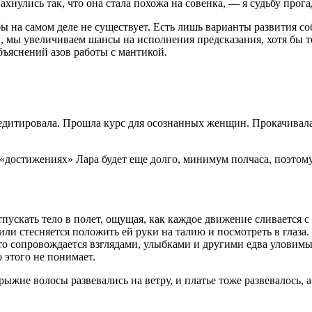
нулись так, что она стала похожа на совенка, — я судьбу прога
ьбы на самом деле не существует. Есть лишь варианты развития
 мы увеличиваем шансы на исполнения предсказания, хотя бы тем
бъяснений азов работы с мантикой.
дитировала. Прошла курс для осознанных женщин. Прокачивала в
 «достижениях» Лара будет еще долго, минимум полчаса, поэтому
тпускать тело в полет, ощущая, как каждое движение сливается 
, или стесняется положить ей руки на талию и посмотреть в глаза.
 это сопровождается взглядами, улыбками и другими едва уловим
 этого не понимает.
жие волосы развевались на ветру, и платье тоже развевалось, а 