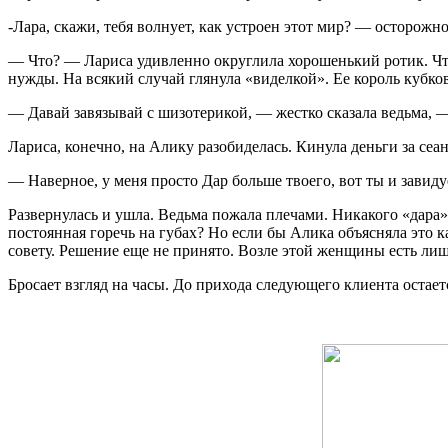
-Лара, скажи, тебя волнует, как устроен этот мир? — осторож
— Что? — Лариса удивленно округлила хорошенький ротик. Что 
нужды. На всякий случай глянула «виделкой». Ее король кубков
— Давай завязывай с шизотерикой, — жестко сказала ведьма, —
Лариса, конечно, на Алику разобиделась. Кинула деньги за сеа
— Наверное, у меня просто Дар больше твоего, вот ты и завид
Развернулась и ушла. Ведьма пожала плечами. Никакого «дара»
постоянная горечь на губах? Но если бы Алика объясняла это ка
совету. Решение еще не принято. Возле этой женщины есть лиш
Бросает взгляд на часы. До прихода следующего клиента остает