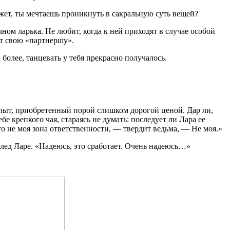
ожет, ты мечтаешь проникнуть в сакральную суть вещей?
ом ларька. Не любит, когда к ней приходят в случае особой
ет свою «партнершу».
более, танцевать у тебя прекрасно получалось.
опыт, приобретенный порой слишком дорогой ценой. Дар ли,
е крепкого чая, стараясь не думать: последует ли Лара ее
о не моя зона ответственности, — твердит ведьма, — Не моя.»
след Ларе. «Надеюсь, это сработает. Очень надеюсь…»