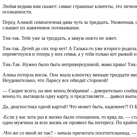
Любая ведьма вам скажет: самые страшные клиенты, это личн
осознанности.
Перед Аликой симпатичная дама чуть за тридцать. Ухоженная, 
слышит их навязчивое потикивание.
Тик-так. Тебе уже за тридцать, а замуж никто не зовет.
Тик-так. Детей до сих пор нет! А Галька-то уже второго родила.
переметнулся и теперь у них семья, а у тебя только кот рыжий 
Тик-Так. Нужно было быть непривередливой, мама права! Т
Алика потерла висок. Она знала клиентку меньше тридцати мину
Неудивительно, что Ларису все обходят стороной!
— Скорее всего, на мне венец безбрачия! – доверительно соо
венец-то, вытащила одну карту, и представляете… дьявол выпал
Да, диагностика одной картой! Что может быть, надежнее?! О Б
-Если у вас хоть раз в жизни были отношения, то вряд ли, — ст
один мужчина за всю жизнь не проявил бы интереса. По крайн
-Что же со мной не так? – начала причитать посетительница, — 