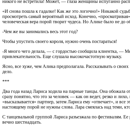
никого не встретила! Может, — глаза женщины испуганно распах
«И снова пошла к гадалке! Как же это логично!» Никакой суд
просмотреть самый вероятный исход. Конечно, «просматривая»,
человеческая вера порой творит чудеса. Но Алике было не до о
-Чем же вы занимались весь этот год?
Чтобы упустить своего короля, нужно очень постараться!
-Я много чего делала, — с гордостью сообщила клиентка, — Ме
привлекательность. Еще слушала высокочастотную музыку.
Ясно, все хуже, чем Алика предполагала. Рассказывать о своих
дело.
***
Два года назад Лариса ходила на парные танцы. Она обожала о
сразу понятно, что это за человек — как он ведет, резко и лихо
«высказывается» партнер, затем Лариса ему «отвечает», и все
настоящему порой не нужны слова. Лара смеялась над теми, кто
С танцевальной группой Лариса разъезжала по фестивалям. Ее ры
вечно шестнадцать.