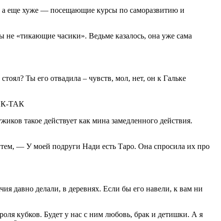
е, а еще хуже — посещающие курсы по саморазвитию и
бы не «тикающие часики». Ведьме казалось, она уже сама
стоял? Ты его отвадила – чувств, мол, нет, он к Гальке
ТИК-ТАК
ужиков такое действует как мина замедленного действия.
тем, — У моей подруги Нади есть Таро. Она спросила их про
чия давно делали, в деревнях. Если бы его навели, к вам ни
роля кубков. Будет у нас с ним любовь, брак и детишки. А я