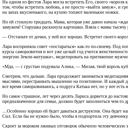
На одном из фестов Лара могла встретить Его, своего «короля
том, чтобы встретить любовь, а не просто «выйти замуж», и гр
на запах вкусненького, на кухню топают маленькие ножки.
Но ей стукнуло тридцать. Мама, которая уже давно начала «ждат
замужем! Старушка раскинула картишки. Взяла с мамы тысячу р
— Отстаньте от дочки, у ней все хорошо. Встретит своего корол
Лара восприняла совет «постараться» как-то по-своему. Под поп
курсы саморазвития и вот уже целый год учится женственности
энергию Земли-матушки», медитировать на притяжение мужчи
«Мда, — с грустью подумала Алика, — Милая, твой король кубк
Смотрим, что дальше. Лара продолжает заниматься медитациям
мыслями, перестраивать мышление на позитивное. И каждый ден
все время саморазвиваюсь, а подруга Катька нет, но у нее есть
Но самое страшное, лет через десять Лариса дорвется до насто
предназначенное для семьи, должно будет заполниться чем-то д
…Особенно хорошо ей будет даваться деструктив. Она будет на
Сил. Если бы не нужно было, чтобы я подпортила эту девчонку, 
Скроет за мороком лживых отговорок обычную человеческую за