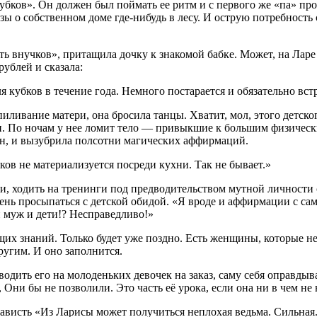
 кубков». Он должен был поймать ее ритм и с первого же «па» п
езы о собственном доме где-нибудь в лесу. И острую потребность
ь внучков», притащила дочку к знакомой бабке. Может, на Ларе в
ублей и сказала:
я кубков в течение года. Немного постарается и обязательно вст
иливание матери, она бросила танцы. Хватит, мол, этого детског
. По ночам у нее ломит тело — привыкшие к большим физическим
н, и вызубрила полсотни магических аффирмаций.
ов не материализуется посреди кухни. Так не бывает.»
и, ходить на тренинги под предводительством мутной личности 
ь просыпаться с детской обидой. «Я вроде и аффирмации с само
 и муж и дети!? Несправедливо!»
ящих знаний. Только будет уже поздно. Есть женщины, которые не
ругим. И оно заполнится.
водить его на молоденьких девочек на заказ, саму себя оправды
Они бы не позволили. Это часть её урока, если она ни в чем не 
висть «Из Ларисы может получиться неплохая ведьма. Сильная.