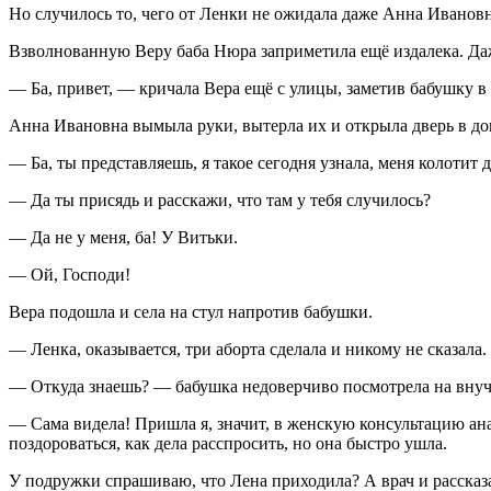
Но случилось то, чего от Ленки не ожидала даже Анна Ивановн
Взволнованную Веру баба Нюра заприметила ещё издалека. Даж
— Ба, привет, — кричала Вера ещё с улицы, заметив бабушку в 
Анна Ивановна вымыла руки, вытерла их и открыла дверь в дом
— Ба, ты представляешь, я такое сегодня узнала, меня колотит 
— Да ты присядь и расскажи, что там у тебя случилось?
— Да не у меня, ба! У Витьки.
— Ой, Господи!
Вера подошла и села на стул напротив бабушки.
— Ленка, оказывается, три аборта сделала и никому не сказала.
— Откуда знаешь? — бабушка недоверчиво посмотрела на внуч
— Сама видела! Пришла я, значит, в женскую консультацию анал
поздороваться, как дела расспросить, но она быстро ушла.
У подружки спрашиваю, что Лена приходила? А врач и рассказала