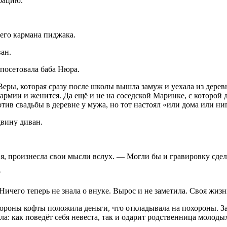
рацию.
его кармана пиджака.
ван.
 посетовала баба Нюра.
еры, которая сразу после школы вышла замуж и уехала из дере
 армии и женится. Да ещё и не на соседской Маринке, с которой 
тив свадьбы в деревне у мужа, но тот настоял «или дома или ниг
двину диван.
, произнесла свои мысли вслух. — Могли бы и гравировку сдела
?
Ничего теперь не знала о внуке. Вырос и не заметила. Своя жизнь
ороны кофты положила деньги, что откладывала на похороны. З
ла: как поведёт себя невеста, так и одарит родственница молодых