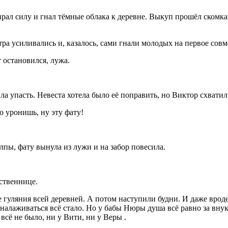
ирал силу и гнал тёмные облака к деревне. Выкуп прошёл скомка
ра усиливались и, казалось, сами гнали молодых на первое сов
 остановился, лужа.
ыла упасть. Невеста хотела было её поправить, но Виктор схватил
о уронишь, ну эту фату!
пы, фату вынула из лужи и на забор повесила.
ственнице.
гуляния всей деревней. А потом наступили будни. И даже вроде
налаживаться всё стало. Но у бабы Нюры душа всё равно за внука
всё не было, ни у Вити, ни у Веры .