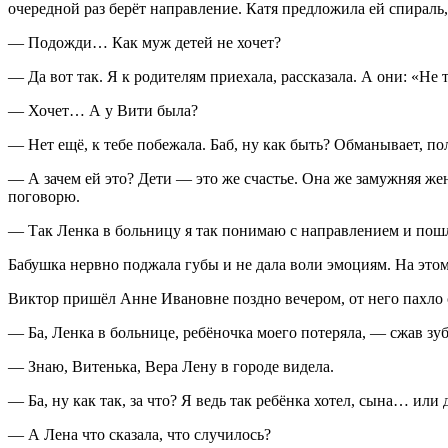
очередной раз берёт направление. Катя предложила ей спираль,
— Подожди… Как муж детей не хочет?
— Да вот так. Я к родителям приехала, рассказала. А они: «Не т
— Хочет… А у Вити была?
— Нет ещё, к тебе побежала. Баб, ну как быть? Обманывает, пол
— А зачем ей это? Дети — это же счастье. Она же замужняя жен
поговорю.
— Так Ленка в больницу я так понимаю с направлением и пошла
Бабушка нервно поджала губы и не дала воли эмоциям. На этом 
Виктор пришёл Анне Ивановне поздно вечером, от него пахло
— Ба, Ленка в больнице, ребёночка моего потеряла, — сжав зуб
— Знаю, Витенька, Вера Лену в городе видела.
— Ба, ну как так, за что? Я ведь так ребёнка хотел, сына… или д
— А Лена что сказала, что случилось?