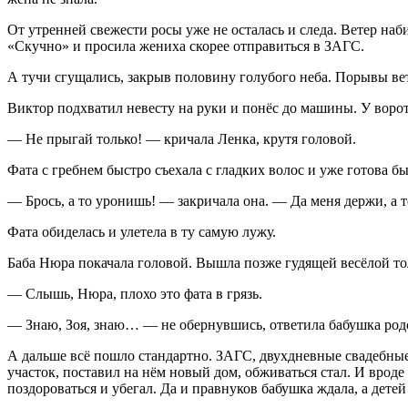
От утренней свежести росы уже не осталась и следа. Ветер наб
«Скучно» и просила жениха скорее отправиться в ЗАГС.
А тучи сгущались, закрыв половину голубого неба. Порывы вет
Виктор подхватил невесту на руки и понёс до машины. У ворот
— Не прыгай только! — кричала Ленка, крутя головой.
Фата с гребнем быстро съехала с гладких волос и уже готова б
— Брось, а то уронишь! — закричала она. — Да меня держи, а т
Фата обиделась и улетела в ту самую лужу.
Баба Нюра покачала головой. Вышла позже гудящей весёлой тол
— Слышь, Нюра, плохо это фата в грязь.
— Знаю, Зоя, знаю… — не обернувшись, ответила бабушка род
А дальше всё пошло стандартно. ЗАГС, двухдневные свадебные 
участок, поставил на нём новый дом, обживаться стал. И вроде 
поздороваться и убегал. Да и правнуков бабушка ждала, а детей 