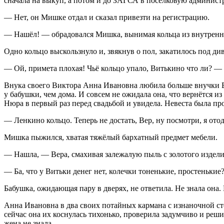
сначала на выкуп, а потом и до ЗАГСА в поселковую админист
— Нет, он Мишке отдал и сказал привезти на регистрацию.
— Нашёл! — обрадовался Мишка, вынимая кольца из внутренн
Одно кольцо выскользнуло и, звякнув о пол, закатилось под ди
— Ой, примета плохая! Чьё кольцо упало, Витькино что ли? —
Внука своего Виктора Анна Ивановна любила больше внучки В
у бабушки, чем дома. И совсем не ожидала она, что вернётся из
Нюра в первый раз перед свадьбой и увидела. Невеста была про
— Ленкино кольцо. Теперь не достать, Вер, ну посмотри, я ото
Мишка пыжился, хватая тяжёлый бархатный предмет мебели.
— Нашла, — Вера, смахивая залежалую пыль с золотого изделия
— Ба, что у Витьки денег нет, колечки тоненькие, простенькие
Бабушка, ожидающая пару в дверях, не ответила. Не знала она. 
Анна Ивановна в два своих потайных кармана с изнаночной ст
сейчас она их коснулась тихонько, проверила задумчиво и реши
жена не знала.