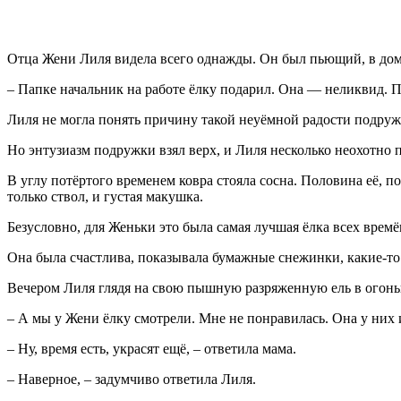
Отца Жени Лиля видела всего однажды. Он был пьющий, в доме
– Папке начальник на работе ёлку подарил. Она — неликвид. 
Лиля не могла понять причину такой неуёмной радости подружк
Но энтузиазм подружки взял верх, и Лиля несколько неохотно п
В углу потёртого временем ковра стояла сосна. Половина её, 
только ствол, и густая макушка.
Безусловно, для Женьки это была самая лучшая ёлка всех времё
Она была счастлива, показывала бумажные снежинки, какие-то б
Вечером Лиля глядя на свою пышную разряженную ель в огонька
– А мы у Жени ёлку смотрели. Мне не понравилась. Она у них
– Ну, время есть, украсят ещё, – ответила мама.
– Наверное, – задумчиво ответила Лиля.