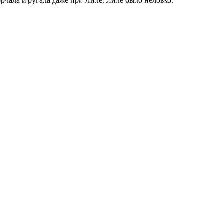
орчала и ругала даже при Лиле. Лиле было неловко.