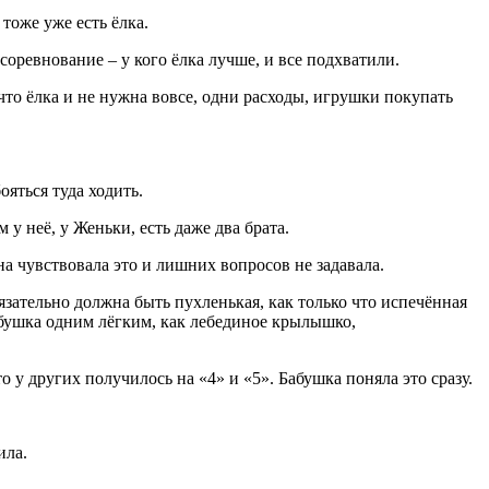
тоже уже есть ёлка.
соревнование – у кого ёлка лучше, и все подхватили.
 что ёлка и не нужна вовсе, одни расходы, игрушки покупать
яться туда ходить.
 у неё, у Женьки, есть даже два брата.
на чувствовала это и лишних вопросов не задавала.
язательно должна быть пухленькая, как только что испечённая
абушка одним лёгким, как лебединое крылышко,
 у других получилось на «4» и «5». Бабушка поняла это сразу.
ила.