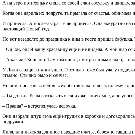
А на утро потихоньку сняла со своей ёлки сосульку и шишку, за
Когда она дарила их подруге, та прыгала от счастья, обнимала 
И принесла. А послезавтра – ещё принесла. Она аккуратно на с
настоящий Новый год.
Но вот незадолго до праздника к ним в гости пришла бабушка. 
– Ой, ой, ой! Я вашу красавицу ещё и не видела. А мой шар со 
– А как же! Конечно. Там там висит, смотри внимательно, – в 
У Лили сердце в пятки ушло. Этот шар тоже был уже у подружк
стыдно. Стыдно было и сейчас.
Но они, после выяснения всех обстоятельств дела, почему-то н
– Ты должна была рассказать о своих желаниях мне, а не уно
– Правда? – встрепенулась девочка.
Они набрали штук семь ещё игрушек в коробке и договорились с
подружки.
Лиля, запинаясь за длинное нарядное платье, бережно тащила 