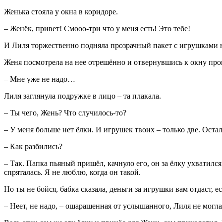
Женька стояла у окна в коридоре.
– Женёк, привет! Смооо-три что у меня есть! Это тебе!
И Лиля торжественно подняла прозрачный пакет с игрушками 
Женя посмотрела на нее отрешённо и отвернувшись к окну про
– Мне уже не надо…
Лиля заглянула подружке в лицо – та плакала.
– Ты чего, Жень? Что случилось-то?
– У меня больше нет ёлки. И игрушек твоих – только две. Оста
– Как разбились?
– Так. Папка пьяный пришёл, качнуло его, он за ёлку ухватился
спряталась. Я не люблю, когда он такой.
Но ты не бойся, бабка сказала, деньги за игрушки вам отдаст, е
– Неет, не надо, – ошарашенная от услышанного, Лиля не могла