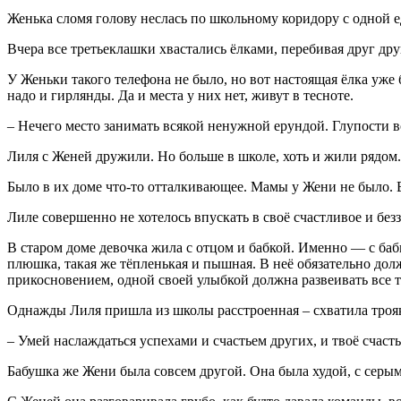
Женька сломя голову неслась по школьному коридору с одной ед
Вчера все третьеклашки хвастались ёлками, перебивая друг дру
У Женьки такого телефона не было, но вот настоящая ёлка уже б
надо и гирлянды. Да и места у них нет, живут в тесноте.
– Нечего место занимать всякой ненужной ерундой. Глупости вс
Лиля с Женей дружили. Но больше в школе, хоть и жили рядом. 
Было в их доме что-то отталкивающее. Мамы у Жени не было. Вер
Лиле совершенно не хотелось впускать в своё счастливое и без
В старом доме девочка жила с отцом и бабкой. Именно — с бабк
плюшка, такая же тёпленькая и пышная. В неё обязательно дол
прикосновением, одной своей улыбкой должна развеивать все т
Однажды Лиля пришла из школы расстроенная – схватила трояк п
– Умей наслаждаться успехами и счастьем других, и твоё счаст
Бабушка же Жени была совсем другой. Она была худой, с серы