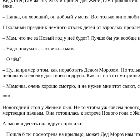
Ведь отец сам же эту ёлку и принёс для Жени, сам приколотил.
ёлки.
– Папка, он хороший, он добрый у меня. Вот только вино любит
Школьный праздник немного отвлёк детей от взрослых проблем
– Мам, что же за Новый год у неё будет? Лучше бы уж вообще не
– Надо подумать, – ответила мама.
– О чём?
– Ну, например о том, как поработать Дедом Морозом. Но тольк
небольшую ёлочку для твоей подруги. Как ты на это смотришь
– Мамочка, очень хорошо смотрю, и не нужен мне этот салют, с
***
Новогодний стол у Женьки был. Не то чтобы уж совсем новогод
мертвецки пьяным. Она готовилась к встрече Нового года с Же
А часов в десять она вдруг спросила:
– Пошла б ты посмотрела на крыльцо, может Дед Мороз нам чт