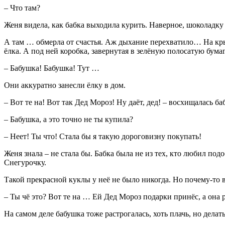
– Что там?
Женя видела, как бабка выходила курить. Наверное, шоколадк
А там … обмерла от счастья. Аж дыхание перехватило… На кр
ёлка. А под ней коробка, завернутая в зелёную полосатую бумаг
– Бабушка! Бабушка! Тут …
Они аккуратно занесли ёлку в дом.
– Вот те на! Вот так Дед Мороз! Ну даёт, дед! – восхищалась ба
– Бабушка, а это точно не ты купила?
– Неет! Ты что! Стала бы я такую дороговизну покупать!
Женя знала – не стала бы. Бабка была не из тех, кто любил по
Снегурочку.
Такой прекрасной куклы у неё не было никогда. Но почему-то вм
– Ты чё это? Вот те на … Ей Дед Мороз подарки принёс, а она 
На самом деле бабушка тоже растрогалась, хоть плачь, но делать