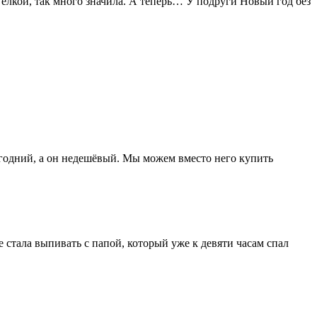
 ёлкой, так много значила. А теперь… У подруги Новый год без
.
овогодний, а он недешёвый. Мы можем вместо него купить
 стала выпивать с папой, который уже к девяти часам спал