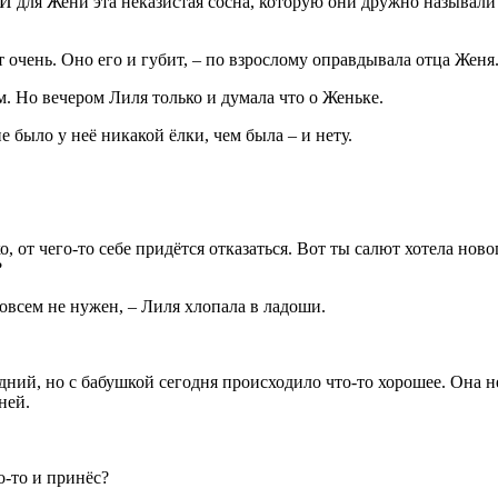
 И для Жени эта неказистая сосна, которую они дружно называли
 очень. Оно его и губит, – по взрослому оправдывала отца Женя
. Но вечером Лиля только и думала что о Женьке.
 было у неё никакой ёлки, чем была – и нету.
о, от чего-то себе придётся отказаться. Вот ты салют хотела н
?
овсем не нужен, – Лиля хлопала в ладоши.
ний, но с бабушкой сегодня происходило что-то хорошее. Она не
ней.
о-то и принёс?