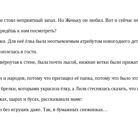
 стоял неприятный запах. Но Женьку он любил. Вот и сейчас им
Придёшь к нам посмотреть?
и. Для неё ёлка была неотъемлемым атрибутом новогоднего детс
оплелась в гости.
повёрнутая к стене, была почти лысой, нижние ветки были прижа
н и народов, потому что притащил её папка, потому что было эт
релки, которыми украсила ёлку, а Лиля стеснялась сказать, что 
х, шарах и бусах, рассказывала маме:
 и без игрушек даже. Так, в бумажных снежинках…