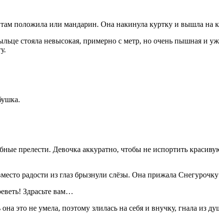
у там положила или мандарин. Она накинула куртку и вышла на 
ыльце стояла невысокая, примерно с метр, но очень пышная и 
у.
бушка.
добные прелести. Девочка аккуратно, чтобы не испортить красиву
есто радости из глаз брызнули слёзы. Она прижала Снегурочку к 
реветь! Здрасьте вам…
 она это не умела, поэтому злилась на себя и внучку, гнала из д