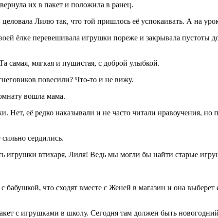
вернула их в пакет и положила в ранец.
и целовала Лилю так, что той пришлось её успокаивать. А на уро
воей ёлке перевешивала игрушки пореже и закрывала пустоты дож
Та самая, мягкая и пушистая, с доброй улыбкой.
снеговиков повесили? Что-то и не вижу.
комнату вошла мама.
и. Нет, её редко наказывали и не часто читали нравоучения, н
е сильно сердились.
сить игрушки втихаря, Лиля! Ведь мы могли бы найти старые игр
 бабушкой, что сходят вместе с Женей в магазин и она выберет 
пакет с игрушками в школу. Сегодня там должен быть новогодний