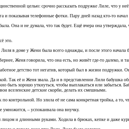
инственной целью: срочно рассказать подружке Лиле, что у неё 
га и показывая телефонные фотки. Пару дней назад кто-то начал 
ыла. Она и не думала, что так будет. Ещё вчера она утверждала,
ё это.
Лиля в доме у Жени была всего однажды, и после этого начала бо
нее, Женя говорила, что она есть, но живёт где-то далеко, и там
заботное детство тот негатив, который был в жизни подружки. О
ой. Так её и Женя звала. Да и в представлении Лили бабушка об
жно быть хорошо уткнуться, чтобы выплакаться или забыться. Б
вои вселенские детские скорби, делать их смешными.
о контрольной. Но злила её не сама конкретная тройка, а то, что
ье умножится, – успокаивала она внучку.
м лицом и длинными руками. Ходила в брюках, кепке и даже кур