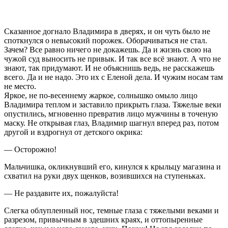
Сказанное догнало Владимира в дверях, и он чуть было не
споткнулся о невысокий порожек. Оборачиваться не стал.
Зачем? Все равно ничего не докажешь. Да и жизнь свою на
чужой суд выносить не привык. И так все всё знают. А что не
знают, так придумают. И не объяснишь ведь, не расскажешь
всего. Да и не надо. Это их с Еленой дела. И чужим носам там
не место.
Яркое, не по-весеннему жаркое, солнышко омыло лицо
Владимира теплом и заставило прикрыть глаза. Тяжелые веки
опустились, мгновенно превратив лицо мужчины в точеную
маску. Не открывая глаз, Владимир шагнул вперед раз, потом
другой и вздрогнул от детского окрика:
— Осторожно!
Мальчишка, окликнувший его, кинулся к крыльцу магазина и
схватил на руки двух щенков, возившихся на ступеньках.
— Не раздавите их, пожалуйста!
Слегка облупленный нос, темные глаза с тяжелыми веками и
разрезом, привычным в здешних краях, и оттопыренные