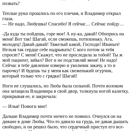
позвать?
Теплые руки прошлись по его плечам, и Владимир открыл
глаза.
— Не надо, Любушка! Спасибо! Я сейчас… Сейчас пойду…
-Да куда ты пойдешь, горе мое! А ну-ка, давай! Обопрись на
меня! Вот так! Шагай, если сможешь, потихоньку. Ага,
молодец! Давай-давай! Тяжелый какой, Господи! Иваныч!
Нельзя так сердце себе надрывать! С кого потом за тебя
спросят? С меня! Скажут, что не проследила за тобой! Ты ж
мой пациент, забыл? Вот и не подставляй меня! Не надо!
Сейчас я тебе давление измерю и укольчик закачу, а то и
парочку! И будешь ты у меня как свеженький огурчик,
который только что с грядки! Шагай!
Ноги не слушались, но Люба была сильной. Почти волоком
она затащила Владимира в свой двор, толкнула ногой калитку,
прикрывая ее, и закричала:
— Илья! Помоги мне!
Дальше Владимир почти ничего не помнил. Очнулся он на
диване в доме Любы. Что-то давило на грудь, не давая дышать
свободно, и он решил было, что сердечный приступ его все-