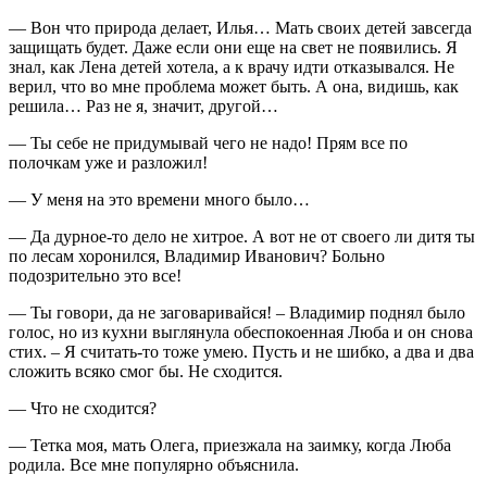
— Вон что природа делает, Илья… Мать своих детей завсегда
защищать будет. Даже если они еще на свет не появились. Я
знал, как Лена детей хотела, а к врачу идти отказывался. Не
верил, что во мне проблема может быть. А она, видишь, как
решила… Раз не я, значит, другой…
— Ты себе не придумывай чего не надо! Прям все по
полочкам уже и разложил!
— У меня на это времени много было…
— Да дурное-то дело не хитрое. А вот не от своего ли дитя ты
по лесам хоронился, Владимир Иванович? Больно
подозрительно это все!
— Ты говори, да не заговаривайся! – Владимир поднял было
голос, но из кухни выглянула обеспокоенная Люба и он снова
стих. – Я считать-то тоже умею. Пусть и не шибко, а два и два
сложить всяко смог бы. Не сходится.
— Что не сходится?
— Тетка моя, мать Олега, приезжала на заимку, когда Люба
родила. Все мне популярно объяснила.