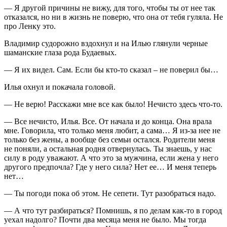
— Я другой причины не вижу, для того, чтобы ты от нее так
отказался, но ни в жизнь не поверю, что она от тебя гуляла. Не
про Ленку это.
Владимир судорожно вздохнул и на Илью глянули черные
шаманские глаза рода Будаевых.
— Я их видел. Сам. Если бы кто-то сказал – не поверил бы…
Илья охнул и покачала головой.
— Не верю! Расскажи мне все как было! Нечисто здесь что-то.
— Все нечисто, Илья. Все. От начала и до конца. Она врала
мне. Говорила, что только меня любит, а сама… Я из-за нее не
только без жены, а вообще без семьи остался. Родители меня
не поняли, а остальная родня отвернулась. Ты знаешь, у нас
силу в роду уважают. А что это за мужчина, если жена у него
другого предпочла? Где у него сила? Нет ее… И меня теперь
нет…
— Ты погоди пока об этом. Не сепети. Тут разобраться надо.
— А что тут разбираться? Помнишь, я по делам как-то в город
уехал надолго? Почти два месяца меня не было. Мы тогда