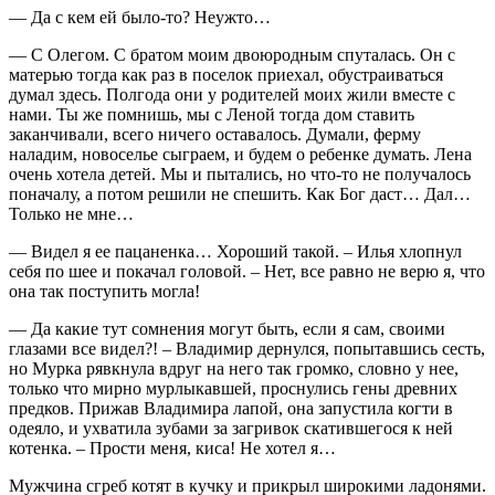
— Да с кем ей было-то? Неужто…
— С Олегом. С братом моим двоюродным спуталась. Он с
матерью тогда как раз в поселок приехал, обустраиваться
думал здесь. Полгода они у родителей моих жили вместе с
нами. Ты же помнишь, мы с Леной тогда дом ставить
заканчивали, всего ничего оставалось. Думали, ферму
наладим, новоселье сыграем, и будем о ребенке думать. Лена
очень хотела детей. Мы и пытались, но что-то не получалось
поначалу, а потом решили не спешить. Как Бог даст… Дал…
Только не мне…
— Видел я ее пацаненка… Хороший такой. – Илья хлопнул
себя по шее и покачал головой. – Нет, все равно не верю я, что
она так поступить могла!
— Да какие тут сомнения могут быть, если я сам, своими
глазами все видел?! – Владимир дернулся, попытавшись сесть,
но Мурка рявкнула вдруг на него так громко, словно у нее,
только что мирно мурлыкавшей, проснулись гены древних
предков. Прижав Владимира лапой, она запустила когти в
одеяло, и ухватила зубами за загривок скатившегося к ней
котенка. – Прости меня, киса! Не хотел я…
Мужчина сгреб котят в кучку и прикрыл широкими ладонями.