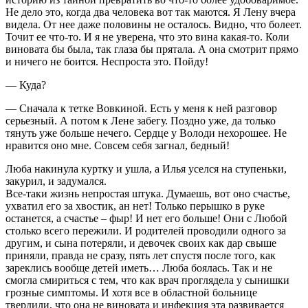
Не дело это, когда два человека вот так маются. Я Лену вчера
видела. От нее даже половины не осталось. Видно, что болеет.
Точит ее что-то. И я не уверена, что это вина какая-то. Коли
виновата бы была, так глаза бы прятала. А она смотрит прямо
и ничего не боится. Неспроста это. Пойду!
— Куда?
— Сначала к тетке Вовкиной. Есть у меня к ней разговор
серьезный. А потом к Лене забегу. Поздно уже, да только
тянуть уже больше нечего. Сердце у Володи нехорошее. Не
нравится оно мне. Совсем себя загнал, бедный!
Люба накинула куртку и ушла, а Илья уселся на ступеньки,
закурил, и задумался.
Все-таки жизнь непростая штука. Думаешь, вот оно счастье,
ухватил его за хвостик, ан нет! Только перышко в руке
останется, а счастье – фыр! И нет его больше! Они с Любой
столько всего пережили. И родителей проводили одного за
другим, и сына потеряли, и девочек своих как дар свыше
приняли, правда не сразу, пять лет спустя после того, как
зареклись вообще детей иметь… Люба боялась. Так и не
смогла смириться с тем, что как врач проглядела у сынишки
грозные симптомы. И хотя все в областной больнице
твердили, что она не виновата и инфекция эта развивается