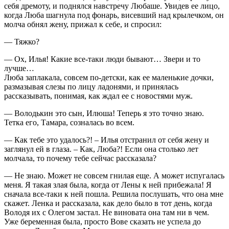
себя дремоту, и поднялся навстречу Любаше. Увидев ее лицо,
когда Люба шагнула под фонарь, висевший над крылечком, он
молча обнял жену, прижал к себе, и спросил:
— Тяжко?
— Ох, Илья! Какие все-таки люди бывают… Звери и то
лучше…
Люба заплакала, совсем по-детски, как ее маленькие дочки,
размазывая слезы по лицу ладонями, и принялась
рассказывать, понимая, как ждал ее с новостями муж.
— Володькин это сын, Илюша! Теперь я это точно знаю.
Тетка его, Тамара, созналась во всем.
— Как тебе это удалось?! – Илья отстранил от себя жену и
заглянул ей в глаза. – Как, Люба?! Если она столько лет
молчала, то почему тебе сейчас рассказала?
— Не знаю. Может не совсем гнилая еще. А может испугалась
меня. Я такая злая была, когда от Лены к ней прибежала! Я
сначала все-таки к ней пошла. Решила послушать, что она мне
скажет. Ленка и рассказала, как дело было в тот день, когда
Володя их с Олегом застал. Не виновата она там ни в чем.
Уже беременная была, просто Вове сказать не успела до