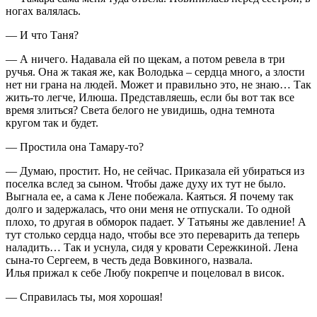
ногах валялась.
— И что Таня?
— А ничего. Надавала ей по щекам, а потом ревела в три
ручья. Она ж такая же, как Володька – сердца много, а злости
нет ни грана на людей. Может и правильно это, не знаю… Так
жить-то легче, Илюша. Представляешь, если бы вот так все
время злиться? Света белого не увидишь, одна темнота
кругом так и будет.
— Простила она Тамару-то?
— Думаю, простит. Но, не сейчас. Приказала ей убираться из
поселка вслед за сыном. Чтобы даже духу их тут не было.
Выгнала ее, а сама к Лене побежала. Каяться. Я почему так
долго и задержалась, что они меня не отпускали. То одной
плохо, то другая в обморок падает. У Татьяны же давление! А
тут столько сердца надо, чтобы все это переварить да теперь
наладить… Так и уснула, сидя у кровати Сережкиной. Лена
сына-то Сергеем, в честь деда Вовкиного, назвала.
Илья прижал к себе Любу покрепче и поцеловал в висок.
— Справилась ты, моя хорошая!