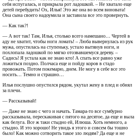
себя испугалась, и прикрыла рот ладошкой. – Не хватало еще
детей перебудить! Ох, Илья! Это же она во всем виновата!
Она сына своего надоумила и заставила все это провернуть.
— Как так?!
— А вот так! Там, Илья, столько всего намешано… Чертей в
аду не хватит, чтобы ноги ломать! – Люба вывернулась из рук
мужа, опустилась на ступеньку, устало вытянув ноги, и
похлопала ладошкой по мягко отозвавшемуся дереву. –
Садись! Я устала как не знаю кто! А спать все равно уже
ложиться поздно. Полчаса еще и пойду коров в стадо
провожать. Потом покемарю, днем. Не могу в себе все это
носить… Темно и страшно…
Илья послушно опустился рядом, укутал жену в плед и обнял
за плечи.
— Рассказывай!
— Даже не знаю с чего и начать. Тамара-то все сумбурно
рассказывала, перескакивая с пятого на десятое, да еще и выла
как белуга. Все ж таки стыдно ей, Илюша. Хоть немного, а
стыдно. И это хорошо! Не увидь я этого и совсем бы тошно
было! Как можно сотворить такое зло людям? Да еще и не