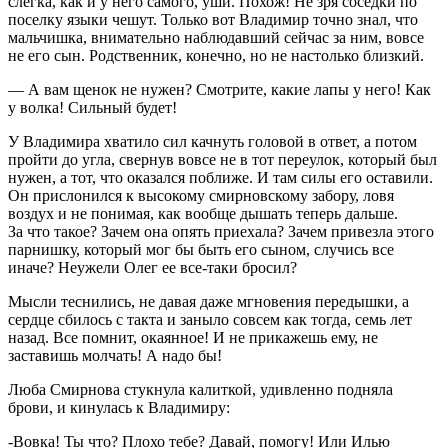
слегка, как и у него самого, уши. Похож! Не зря соседки по
поселку языки чешут. Только вот Владимир точно знал, что
мальчишка, внимательно наблюдавший сейчас за ним, вовсе
не его сын. Родственник, конечно, но не настолько близкий.
— А вам щенок не нужен? Смотрите, какие лапы у него! Как
у волка! Сильный будет!
У Владимира хватило сил качнуть головой в ответ, а потом
пройти до угла, свернув вовсе не в тот переулок, который был
нужен, а тот, что оказался поближе. И там силы его оставили.
Он прислонился к высокому смирновскому забору, ловя
воздух и не понимая, как вообще дышать теперь дальше.
За что такое? Зачем она опять приехала? Зачем привезла этого
парнишку, который мог бы быть его сыном, случись все
иначе? Неужели Олег ее все-таки бросил?
Мысли теснились, не давая даже мгновения передышки, а
сердце сбилось с такта и заныло совсем как тогда, семь лет
назад. Все помнит, окаянное! И не прикажешь ему, не
заставишь молчать! А надо бы!
Люба Смирнова стукнула калиткой, удивленно подняла
брови, и кинулась к Владимиру:
-Вовка! Ты что? Плохо тебе? Давай, помогу! Или Илью