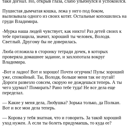
таки догнал. Но, открыв глаза, слабо улыбнулся и успокоился.
Пушистая дымчатая кошка, лежа у него под боком,
вылизывала одного из своих котят. Остальные копошились на
груди Владимира.
-Мурка наша людей чувствует, как никто! Раз детей своих к
тебе притащила, значит, хороший ты человек, Володя.
Светлый. Другому бы не доверилась.
Люба отложила в сторонку тетради дочек, в которых
проверяла домашнее задание, и захлопотала вокруг
Владимира.
-Вот и ладно! Вот и хорошо! Почти огурчик! Пульс хороший
уже, спокойный. Ты, Володя, больше меня так не пугай!
Дороги развезло совсем, скорую не дождешься теперь. А ты
чего удумал? Помирать? Рано тебе туда! Не все дела еще
переделал.
— Какие у меня дела, Любушка? Зорька только, да Полкан.
Вот и все мои дела теперь.
— Корова у тебя знатная, что и говорить. За такой хороший
уход нужен. А если ты болеть придумаешь, то куда ее?