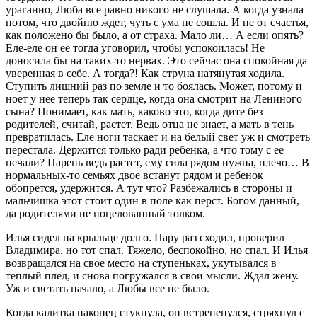
ураганно, Люба все равно никого не слушала. А когда узнала
потом, что двойню ждет, чуть с ума не сошла. И не от счастья,
как положено бы было, а от страха. Мало ли… А если опять?
Еле-еле он ее тогда уговорил, чтобы успокоилась! Не
доносила бы на таких-то нервах. Это сейчас она спокойная да
уверенная в себе. А тогда?! Как струна натянутая ходила.
Ступить лишний раз по земле и то боялась. Может, потому и
ноет у нее теперь так сердце, когда она смотрит на Лениного
сына? Понимает, как мать, каково это, когда дите без
родителей, считай, растет. Ведь отца не знает, а мать в тень
превратилась. Еле ноги таскает и на белый свет уж и смотреть
перестала. Держится только ради ребенка, а что тому с ее
печали? Парень ведь растет, ему сила рядом нужна, плечо… В
нормальных-то семьях двое встанут рядом и ребенок
обопрется, удержится. А тут что? Разбежались в стороны и
мальчишка этот стоит один в поле как перст. Богом данный,
да родителями не поцелованный толком.
Илья сидел на крыльце долго. Пару раз сходил, проверил
Владимира, но тот спал. Тяжело, беспокойно, но спал. И Илья
возвращался на свое место на ступеньках, укутывался в
теплый плед, и снова погружался в свои мысли. Ждал жену.
Уж и светать начало, а Любы все не было.
Когда калитка наконец стукнула, он встрепенулся, стряхнул с