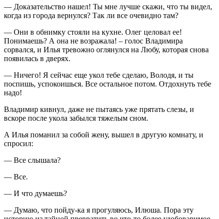
— Доказательство нашел! Ты мне лучше скажи, что ты видел,
когда из города вернулся? Так ли все очевидно там?
— Они в обнимку стояли на кухне. Олег целовал ее!
Понимаешь? А она не возражала! – голос Владимира
сорвался, и Илья тревожно оглянулся на Любу, которая снова
появилась в дверях.
— Ничего! Я сейчас еще укол тебе сделаю, Володя, и ты
поспишь, успокоишься. Все остальное потом. Отдохнуть тебе
надо!
Владимир кивнул, даже не пытаясь уже прятать слезы, и
вскоре после укола забылся тяжелым сном.
А Илья поманил за собой жену, вышел в другую комнату, и
спросил:
— Все слышала?
— Все.
— И что думаешь?
— Думаю, что пойду-ка я прогуляюсь, Илюша. Пора эту
историю из тайной превратить во что-то более удобоваримое.