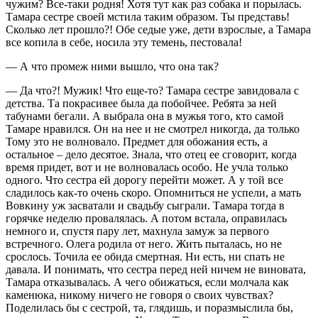
чужим? Все-таки родня! Хотя тут как раз собака и порылась.
Тамара сестре своей мстила таким образом. Ты представь!
Сколько лет прошло?! Обе седые уже, дети взрослые, а Тамара
все копила в себе, носила эту темень, пестовала!
— А что промеж ними вышло, что она так?
— Да что?! Мужик! Что еще-то? Тамара сестре завидовала с
детства. Та покрасивее была да побойчее. Ребята за ней
табунами бегали. А выбрала она в мужья того, кто самой
Тамаре нравился. Он на нее и не смотрел никогда, да только
Тому это не волновало. Предмет для обожания есть, а
остальное – дело десятое. Знала, что отец ее сговорит, когда
время придет, вот и не волновалась особо. Не учла только
одного. Что сестра ей дорогу перейти может. А у той все
сладилось как-то очень скоро. Опомниться не успели, а мать
Вовкину уж засватали и свадьбу сыграли. Тамара тогда в
горячке неделю провалялась. А потом встала, оправилась
немного и, спустя пару лет, махнула замуж за первого
встречного. Олега родила от него. Жить пыталась, но не
срослось. Точила ее обида смертная. Ни есть, ни спать не
давала. И понимать, что сестра перед ней ничем не виновата,
Тамара отказывалась. А чего обижаться, если молчала как
каменюка, никому ничего не говоря о своих чувствах?
Поделилась бы с сестрой, та, глядишь, и поразмыслила бы,