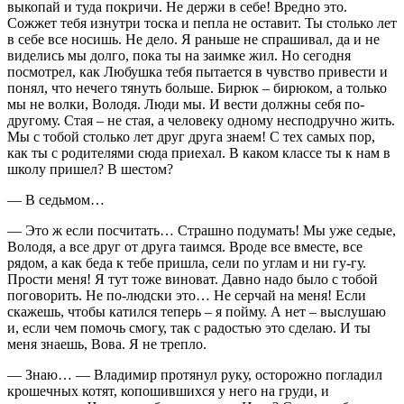
выкопай и туда покричи. Не держи в себе! Вредно это.
Сожжет тебя изнутри тоска и пепла не оставит. Ты столько лет
в себе все носишь. Не дело. Я раньше не спрашивал, да и не
виделись мы долго, пока ты на заимке жил. Но сегодня
посмотрел, как Любушка тебя пытается в чувство привести и
понял, что нечего тянуть больше. Бирюк – бирюком, а только
мы не волки, Володя. Люди мы. И вести должны себя по-
другому. Стая – не стая, а человеку одному несподручно жить.
Мы с тобой столько лет друг друга знаем! С тех самых пор,
как ты с родителями сюда приехал. В каком классе ты к нам в
школу пришел? В шестом?
— В седьмом…
— Это ж если посчитать… Страшно подумать! Мы уже седые,
Володя, а все друг от друга таимся. Вроде все вместе, все
рядом, а как беда к тебе пришла, сели по углам и ни гу-гу.
Прости меня! Я тут тоже виноват. Давно надо было с тобой
поговорить. Не по-людски это… Не серчай на меня! Если
скажешь, чтобы катился теперь – я пойму. А нет – выслушаю
и, если чем помочь смогу, так с радостью это сделаю. И ты
меня знаешь, Вова. Я не трепло.
— Знаю… — Владимир протянул руку, осторожно погладил
крошечных котят, копошившихся у него на груди, и