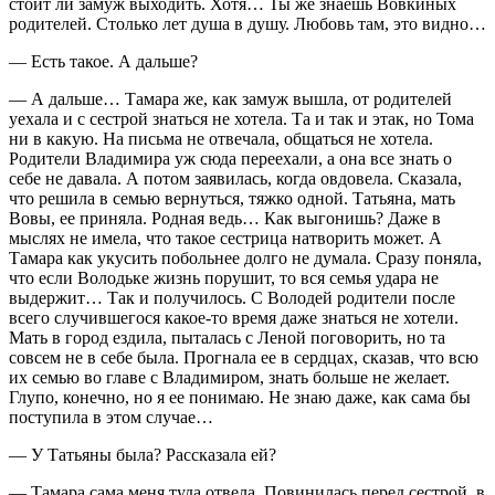
стоит ли замуж выходить. Хотя… Ты же знаешь Вовкиных
родителей. Столько лет душа в душу. Любовь там, это видно…
— Есть такое. А дальше?
— А дальше… Тамара же, как замуж вышла, от родителей
уехала и с сестрой знаться не хотела. Та и так и этак, но Тома
ни в какую. На письма не отвечала, общаться не хотела.
Родители Владимира уж сюда переехали, а она все знать о
себе не давала. А потом заявилась, когда овдовела. Сказала,
что решила в семью вернуться, тяжко одной. Татьяна, мать
Вовы, ее приняла. Родная ведь… Как выгонишь? Даже в
мыслях не имела, что такое сестрица натворить может. А
Тамара как укусить побольнее долго не думала. Сразу поняла,
что если Володьке жизнь порушит, то вся семья удара не
выдержит… Так и получилось. С Володей родители после
всего случившегося какое-то время даже знаться не хотели.
Мать в город ездила, пыталась с Леной поговорить, но та
совсем не в себе была. Прогнала ее в сердцах, сказав, что всю
их семью во главе с Владимиром, знать больше не желает.
Глупо, конечно, но я ее понимаю. Не знаю даже, как сама бы
поступила в этом случае…
— У Татьяны была? Рассказала ей?
— Тамара сама меня туда отвела. Повинилась перед сестрой, в