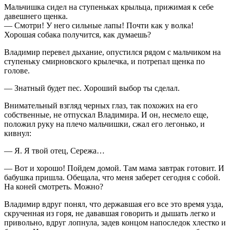
Мальчишка сидел на ступеньках крыльца, прижимая к себе
давешнего щенка.
— Смотри! У него сильные лапы! Почти как у волка!
Хорошая собака получится, как думаешь?
Владимир перевел дыхание, опустился рядом с мальчиком на
ступеньку смирновского крылечка, и потрепал щенка по
голове.
— Знатный будет пес. Хороший выбор ты сделал.
Внимательный взгляд черных глаз, так похожих на его
собственные, не отпускал Владимира. И он, несмело еще,
положил руку на плечо мальчишки, сжал его легонько, и
кивнул:
— Я. Я твой отец, Сережа…
— Вот и хорошо! Пойдем домой. Там мама завтрак готовит. И
бабушка пришла. Обещала, что меня заберет сегодня с собой.
На коней смотреть. Можно?
Владимир вдруг понял, что державшая его все это время узда,
скрученная из горя, не дававшая говорить и дышать легко и
привольно, вдруг лопнула, задев концом напоследок хлестко и