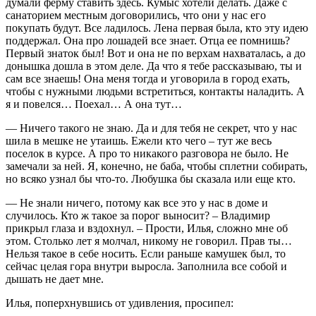
думали ферму ставить здесь. Кумыс хотели делать. Даже с
санаторием местным договорились, что они у нас его
покупать будут. Все ладилось. Лена первая была, кто эту идею
поддержал. Она про лошадей все знает. Отца ее помнишь?
Первый знаток был! Вот и она не по верхам нахваталась, а до
донышка дошла в этом деле. Да что я тебе рассказываю, ты и
сам все знаешь! Она меня тогда и уговорила в город ехать,
чтобы с нужными людьми встретиться, контакты наладить. А
я и повелся… Поехал… А она тут…
— Ничего такого не знаю. Да и для тебя не секрет, что у нас
шила в мешке не утаишь. Ежели кто чего – тут же весь
поселок в курсе. А про то никакого разговора не было. Не
замечали за ней. Я, конечно, не баба, чтобы сплетни собирать,
но всяко узнал бы что-то. Любушка бы сказала или еще кто.
— Не знали ничего, потому как все это у нас в доме и
случилось. Кто ж такое за порог выносит? – Владимир
прикрыл глаза и вздохнул. – Прости, Илья, сложно мне об
этом. Столько лет я молчал, никому не говорил. Прав ты…
Нельзя такое в себе носить. Если раньше камушек был, то
сейчас целая гора внутри выросла. Заполнила все собой и
дышать не дает мне.
Илья, поперхнувшись от удивления, просипел: