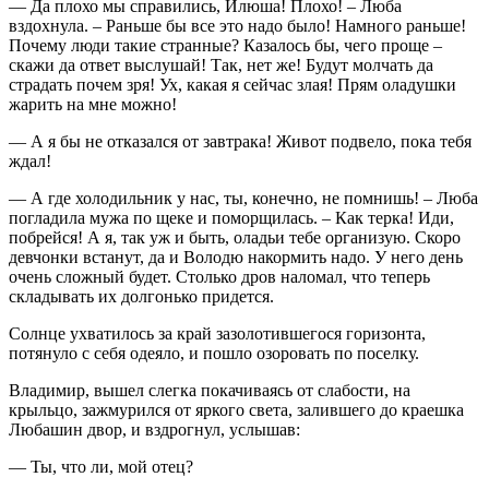
— Да плохо мы справились, Илюша! Плохо! – Люба
вздохнула. – Раньше бы все это надо было! Намного раньше!
Почему люди такие странные? Казалось бы, чего проще –
скажи да ответ выслушай! Так, нет же! Будут молчать да
страдать почем зря! Ух, какая я сейчас злая! Прям оладушки
жарить на мне можно!
— А я бы не отказался от завтрака! Живот подвело, пока тебя
ждал!
— А где холодильник у нас, ты, конечно, не помнишь! – Люба
погладила мужа по щеке и поморщилась. – Как терка! Иди,
побрейся! А я, так уж и быть, оладьи тебе организую. Скоро
девчонки встанут, да и Володю накормить надо. У него день
очень сложный будет. Столько дров наломал, что теперь
складывать их долгонько придется.
Солнце ухватилось за край зазолотившегося горизонта,
потянуло с себя одеяло, и пошло озоровать по поселку.
Владимир, вышел слегка покачиваясь от слабости, на
крыльцо, зажмурился от яркого света, залившего до краешка
Любашин двор, и вздрогнул, услышав:
— Ты, что ли, мой отец?