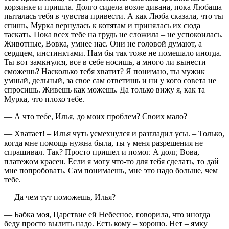
корзинке и пришла. Долго сидела возле дивана, пока Любаша
пыталась тебя в чувства привести. А как Люба сказала, что ты
спишь, Мурка вернулась к котятам и принялась их сюда
таскать. Пока всех тебе на грудь не сложила – не успокоилась.
Животные, Вовка, умнее нас. Они не головой думают, а
сердцем, инстинктами. Нам бы так тоже не помешало иногда.
Ты вот замкнулся, все в себе носишь, а много ли вынести
сможешь? Насколько тебя хватит? Я понимаю, ты мужик
умный, дельный, за свое сам ответишь и ни у кого совета не
спросишь. Живешь как можешь. Да только вижу я, как та
Мурка, что плохо тебе.
— А что тебе, Илья, до моих проблем? Своих мало?
— Хватает! – Илья чуть усмехнулся и разгладил усы. – Только,
когда мне помощь нужна была, ты у меня разрешения не
спрашивал. Так? Просто пришел и помог. А долг, Вова,
платежом красен. Если я могу что-то для тебя сделать, то дай
мне попробовать. Сам понимаешь, мне это надо больше, чем
тебе.
— Да чем тут поможешь, Илья?
— Бабка моя, Царствие ей Небесное, говорила, что иногда
беду просто вылить надо. Есть кому – хорошо. Нет – ямку