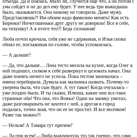
отъезда. Да и боялась. Мало ли, случится еще что, а он потом с
ума сойдет и не до дел ему будет. У нее ведь три выкидыша
было, оказывается. Она никому не говорила. Даже мужу.
Представляешь?! Им обоим надо фамилию менять! Как есть
Бирюки! Ничегошеньки друг другу не доверяли! Все в себе,
на тихушку! А в итоге что?! Беда сплошная!
Люба почти кричала, себя уже не сдерживая, и Илья снова
обнял ее, поглаживая по голове, чтобы успокоилась.
— А дальше?
— Да, что дальше… Лена тесто месила на кухне, когда Олег к
ней подошел, силком к себе развернул и целовать начал. Она
даже понять ничего не успела. Пока тестом занималась –
имена перебирала. Думала как мальчика назвать. Почему-то
уверена была, что сын будет. А тут такое! Когда очухалась –
уже поздно было. И ты скажи, Илюша, какие они все-таки
странные оба! Что она, что Вовка! Один на заимку умотал,
даже разговаривать не захотел с ней, а другая в город
подалась, точно зная, что он ее не простит. И все молчком!
Разве так можно?!
— Нельзя! А Тамара тут причем?
— Да при всем! – Люба выкрикнула это так гневно, что сама