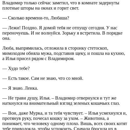
Владимир только сейчас заметил, что в комнате задернуты
плотные шторы на окнах и горит свет.
— Сколько времени-то, Любаша?
— Лежи! Поздно. Я домой тебя не отпущу сегодня. У нас
переночуешь. И не волнуйся. Зорьку я встретила. В порядке
она.
Люба, выпрямилась, отложила в сторонку стетоскоп,
мимоходом обняла мужа, подставив щеку, и пошла на кухню,
а Илья присел рядом с Владимиром.
— Худо тебе?
— Есть такое. Сам не знаю, что со мной.
— Я знаю. Ленка.
— Не трави душу, Илья. – Владимир отвернулся и тут же
наткнулся на внимательный взгляд зеленых кошачьих глаз.
— Вон, даже Мурка, и та тебя чувствует. – Илья усмехнулся и,
протянув руку, почесал кошку за ухом. – Животина, а
понимает, что человеку одному плохо. Вишь, всех своих котят
тебе приволокла, чтобы успокоить. Сначала бросила их в