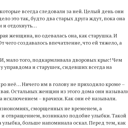
 которые всегда следовали за ней. Целый день они
ело это так, будто два старых друга ждут, пока она
и и отдохнуть…
рая женщина, но одевалась она, как старушка. И
т чего создавалось впечатление, что ей тяжело, а
. И, мало того, подкармливала дворовых крыс! Чем
у управдома и старушек, сидевших всегда на
 про неё… Ничего им в голову не приходило кроме –
вая. Остальных женщин из этого дома они называл
а исключением – врачихи. Как они её называли.
 физиономиях, сморщенных не временем, а
 и отвращением, возникало подобие улыбки. Такой
а улыбка, больше напоминала оскал. Перед тем, как