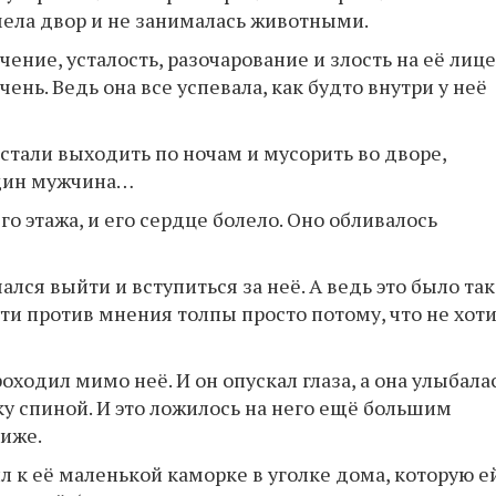
мела двор и не занималась животными.
ение, усталость, разочарование и злость на её лице
нь. Ведь она все успевала, как будто внутри у неё
 стали выходить по ночам и мусорить во дворе,
один мужчина…
го этажа, и его сердце болело. Оно обливалось
лся выйти и вступиться за неё. А ведь это было так
ти против мнения толпы просто потому, что не хот
оходил мимо неё. И он опускал глаза, а она улыбала
бку спиной. И это ложилось на него ещё большим
ниже.
л к её маленькой каморке в уголке дома, которую е