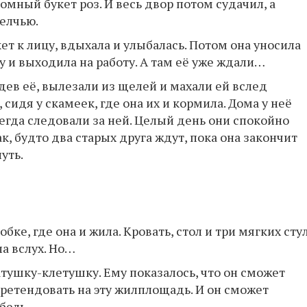
омный букет роз. И весь двор потом судачил, а
елчью.
ет к лицу, вдыхала и улыбалась. Потом она уносила
 и выходила на работу. А там её уже ждали…
дев её, вылезали из щелей и махали ей вслед
 сидя у скамеек, где она их и кормила. Дома у неё
сегда следовали за ней. Целый день они спокойно
ак, будто два старых друга ждут, пока она закончит
уть.
ке, где она и жила. Кровать, стол и три мягких стул
ла вслух. Но…
тушку-клетушку. Ему показалось, что он сможет
претендовать на эту жилплощадь. И он сможет
бель.