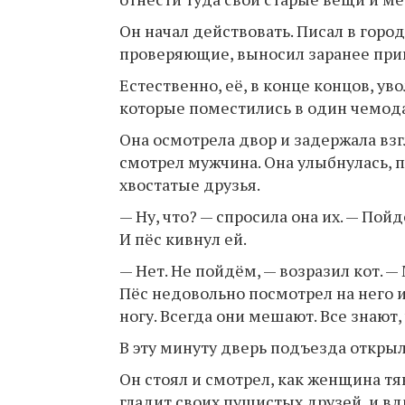
Он начал действовать. Писал в горо
проверяющие, выносил заранее приг
Естественно, её, в конце концов, у
которые поместились в один чемодан,
Она осмотрела двор и задержала взгл
смотрел мужчина. Она улыбнулась, п
хвостатые друзья.
— Ну, что? — спросила она их. — Пой
И пёс кивнул ей.
— Нет. Не пойдём, — возразил кот. 
Пёс недовольно посмотрел на него и 
ногу. Всегда они мешают. Все знают,
В эту минуту дверь подъезда открыла
Он стоял и смотрел, как женщина тя
гладит своих пушистых друзей, и в