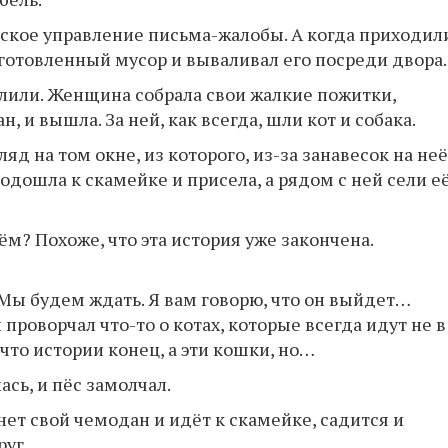
дское управление письма-жалобы. А когда приходил
отовленный мусор и вываливал его посреди двора.
волили. Женщина собрала свои жалкие пожитки,
 и вышла. За ней, как всегда, шли кот и собака.
яд на том окне, из которого, из-за занавесок на неё
одошла к скамейке и присела, а рядом с ней сели е
дём? Похоже, что эта история уже закончена.
— Мы будем ждать. Я вам говорю, что он выйдет…
проворчал что-то о котах, которые всегда идут не в
 что истории конец, а эти кошки, но…
сь, и пёс замолчал.
нет свой чемодан и идёт к скамейке, садится и
друг…