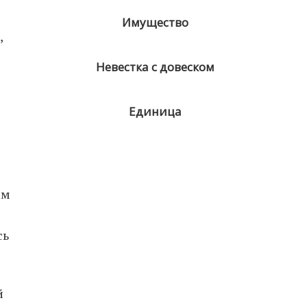
Имущество
,
Невестка с довеском
Единица
им
сь
й