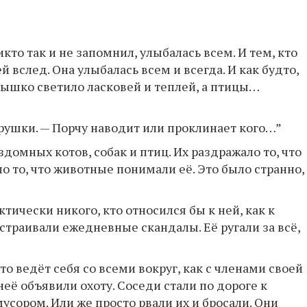
кто так и не запомнил, улыбалась всем. И тем, кто
ей вслед. Она улыбалась всем и всегда. И как будто,
нышко светило ласковей и теплей, а птицы…
арушки. — Порчу наводит или проклинает кого…”
здомных котов, собак и птиц. Их раздражало то, что
ло то, что животные понимали её. Это было странно,
ктически никого, кто относился бы к ней, как к
устраивали ежедневные скандалы. Её ругали за всё,
что ведёт себя со всеми вокруг, как с членами своей
неё объявили охоту. Соседи стали по дороге к
усором. Или же просто рвали их и бросали. Они