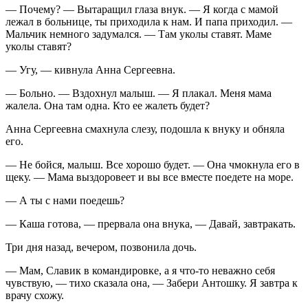
— Почему? — Вытаращил глаза внук. — Я когда с мамой
лежал в больнице, ты приходила к нам. И папа приходил. —
Мальчик немного задумался. — Там уколы ставят. Маме
уколы ставят?
— Угу, — кивнула Анна Сергеевна.
— Больно. — Вздохнул малыш. — Я плакал. Меня мама
жалела. Она там одна. Кто ее жалеть будет?
Анна Сергеевна смахнула слезу, подошла к внуку и обняла
его.
— Не бойся, малыш. Все хорошо будет. — Она чмокнула его в
щеку. — Мама выздоровеет и вы все вместе поедете на море.
— А ты с нами поедешь?
— Каша готова, — прервала она внука, — Давай, завтракать.
Три дня назад, вечером, позвонила дочь.
— Мам, Славик в командировке, а я что-то неважно себя
чувствую, — тихо сказала она, — Забери Антошку. Я завтра к
врачу схожу.