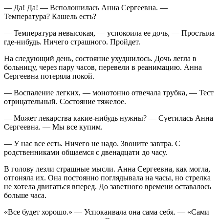
— Да! Да! — Всполошилась Анна Сергеевна. —
Температура? Кашель есть?
— Температура невысокая, — успокоила ее дочь, — Простыла
где-нибудь. Ничего страшного. Пройдет.
На следующий день, состояние ухудшилось. Дочь легла в
больницу, через пару часов, перевели в реанимацию. Анна
Сергеевна потеряла покой.
— Воспаление легких, — монотонно отвечала трубка, — Тест
отрицательный. Состояние тяжелое.
— Может лекарства какие-нибудь нужны? — Суетилась Анна
Сергеевна. — Мы все купим.
— У нас все есть. Ничего не надо. Звоните завтра. С
родственниками общаемся с двенадцати до часу.
В голову лезли страшные мысли. Анна Сергеевна, как могла,
отгоняла их. Она постоянно поглядывала на часы, но стрелка
не хотела двигаться вперед. До заветного времени оставалось
больше часа.
«Все будет хорошо.» — Успокаивала она сама себя. — «Сами