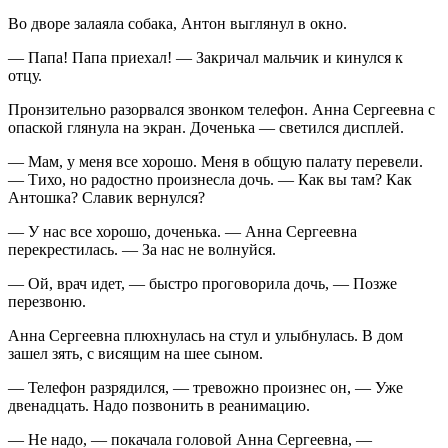
Во дворе залаяла собака, Антон выглянул в окно.
— Папа! Папа приехал! — Закричал мальчик и кинулся к
отцу.
Пронзительно разорвался звонком телефон. Анна Сергеевна с
опаской глянула на экран. Доченька — светился дисплей.
— Мам, у меня все хорошо. Меня в общую палату перевели.
— Тихо, но радостно произнесла дочь. — Как вы там? Как
Антошка? Славик вернулся?
— У нас все хорошо, доченька. — Анна Сергеевна
перекрестилась. — За нас не волнуйся.
— Ой, врач идет, — быстро проговорила дочь, — Позже
перезвоню.
Анна Сергеевна плюхнулась на стул и улыбнулась. В дом
зашел зять, с висящим на шее сыном.
— Телефон разрядился, — тревожно произнес он, — Уже
двенадцать. Надо позвонить в реанимацию.
— Не надо, — покачала головой Анна Сергеевна, —