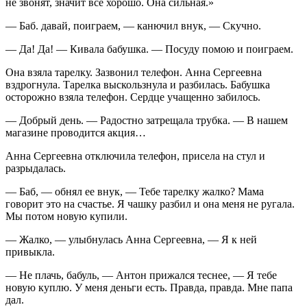
не звонят, значит все хорошо. Она сильная.»
— Баб. давай, поиграем, — канючил внук, — Скучно.
— Да! Да! — Кивала бабушка. — Посуду помою и поиграем.
Она взяла тарелку. Зазвонил телефон. Анна Сергеевна
вздрогнула. Тарелка выскользнула и разбилась. Бабушка
осторожно взяла телефон. Сердце учащенно забилось.
— Добрый день. — Радостно затрещала трубка. — В нашем
магазине проводится акция…
Анна Сергеевна отключила телефон, присела на стул и
разрыдалась.
— Баб, — обнял ее внук, — Тебе тарелку жалко? Мама
говорит это на счастье. Я чашку разбил и она меня не ругала.
Мы потом новую купили.
— Жалко, — улыбнулась Анна Сергеевна, — Я к ней
привыкла.
— Не плачь, бабуль, — Антон прижался теснее, — Я тебе
новую куплю. У меня деньги есть. Правда, правда. Мне папа
дал.