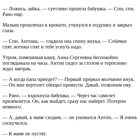
— Ложись, зайка, — суетливо пропела бабушка, — Спи, спи.
Рано еще.
Малыш прошлепал к кровати, уткнулся в подушку и закрыл
глаза.
— Спи, Антоша, — гладила она спину внука, — Собачки
спят, котики спят и тебе уснуть надо.
Утром, помешивая кашу, Анна Сергеевна беспокойно
поглядывала на часы. Антон сидел за столом и терпеливо
ждал завтрак.
— А когда папа приедет? — Первый прервал молчание внук.
— Он мне вертолет обещал привести. Давай, позвоним ему.
— Рано, — вздохнула бабушка, — Через час самолет
приземлится. Он, как выйдет, сразу нас наберет. Потерпи
немного.
— А, давай, к маме сходим, — не унимался Антон, — Я очень
соскучился.
— К маме не пустят.